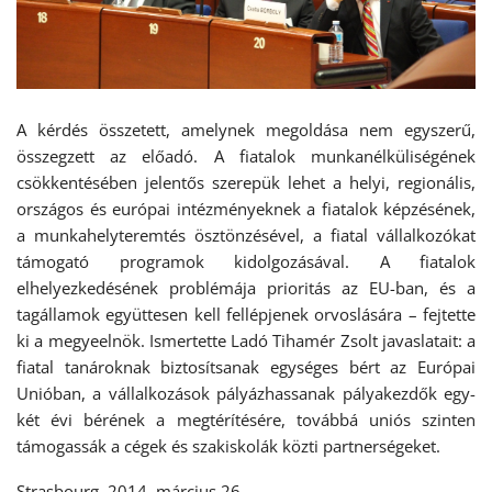
A kérdés összetett, amelynek megoldása nem egyszerű,
összegzett az előadó. A fiatalok munkanélküliségének
csökkentésében jelentős szerepük lehet a helyi, regionális,
országos és európai intézményeknek a fiatalok képzésének,
a munkahelyteremtés ösztönzésével, a fiatal vállalkozókat
támogató programok kidolgozásával. A fiatalok
elhelyezkedésének problémája prioritás az EU-ban, és a
tagállamok együttesen kell fellépjenek orvoslására – fejtette
ki a megyeelnök. Ismertette Ladó Tihamér Zsolt javaslatait: a
fiatal tanároknak biztosítsanak egységes bért az Európai
Unióban, a vállalkozások pályázhassanak pályakezdők egy-
két évi bérének a megtérítésére, továbbá uniós szinten
támogassák a cégek és szakiskolák közti partnerségeket.
Strasbourg, 2014. március 26.