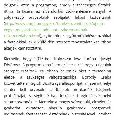
dolgozik azon a programon, amely a tehetséges fiatalok
itthon tartására, az elvándorlás csökkentésére irányul. A
pályakezdő orvosoknak szolgálati lakást biztosítanak
(
http://www.hargitamegye.ro/hirek/kozeleti-hirek/ujabb-
negy-szolgalati-lakast-adtak-at-szakorvosoknak-
csikszeredaban.html
), nyitottak az együttműködésre azokkal
a fiatalokkal, akik külföldön szerzett tapasztalataikat itthon
akarják kamatoztatni.
Kiemelte, hogy 2015-ben Kolozsvár lesz Európa Ifjúsági
Fővárosa. A program keretében az lesz a cél, hogy a fiatalok
szerepét erősítsék, és jobban bevonják őket a társadalmi
életbe, a szükséges változtatásokba. Borboly Csaba
közvetítette a Régiók Bizottsága álláspontját, miszerint helyi
szinten kell orvosolni a fiatalok munkanélküliségének
problémáját, ezt segítené, ha a forrásokat regionális és helyi
szintre osztanák le. Kiemelte a magas színvonalú, elméleti és
gyakorlati oktatáson alapuló gyakornoki programok
indításának fontosságát ösztöndíjak biztosításával, amihez