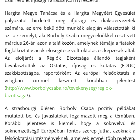
Csík Terület Ifjúsági Tanácsa (CSTIT) részéről.
Hargita Megye Tanácsa és a Hargita Megyéért Egyesület
pályázatot hirdetett meg ifjúsági és diákszervezetek
számára, az erre beküldött munkák alapján választották ki
azt a személyt, aki Borboly Csaba megyeelnökkel részt vett
március 26-án azon a találkozón, amelynek témája a fiatalok
foglalkoztatásának elősegítése volt oktatás és képzések által.
Az elöljárót a Régiók Bizottsága állandó tagjaként
beválasztották az Oktatás, ifjúság és kutatás (EDUC)
szakbizottságba, raportőrként Az európai felsőoktatás a
világban címmel készített korábban jelentést
(
http://www.borbolycsaba.ro/tevekenyseg/regiok-
bizottsaga
/).
A strasbourgi ülésen Borboly Csaba pozitív példákat
mutatott be, és javaslatokat fogalmazott meg a témában.
Korábbi jelentése is kiemeli, hogy a soknyelvű és
soknemzetiségű Európában fontos szerep juthat azoknak a
felsőoktatási intézményeknek, amelyek egynél több nyelven,