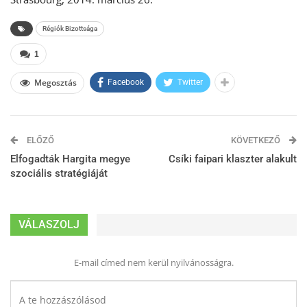
Régiók Bizottsága
1
Megosztás
Facebook
Twitter
ELŐZŐ
KÖVETKEZŐ
Elfogadták Hargita megye
Csíki faipari klaszter alakult
szociális stratégiáját
VÁLASZOLJ
E-mail címed nem kerül nyilvánosságra.