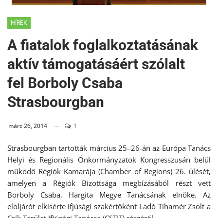
HÍREK
A fiatalok foglalkoztatásának
aktív támogatásáért szólalt
fel Borboly Csaba
Strasbourgban
márc 26, 2014
1
Strasbourgban tartották március 25–26-án az Európa Tanács
Helyi és Regionális Önkormányzatok Kongresszusán belül
működő Régiók Kamarája (Chamber of Regions) 26. ülését,
amelyen a Régiók Bizottsága megbízásából részt vett
Borboly Csaba, Hargita Megye Tanácsának elnöke. Az
elöljárót elkísérte ifjúsági szakértőként Ladó Tihamér Zsolt a