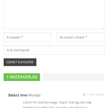
1 HOZZÁSZÓLÁS
12 évek ezelőtt
Balázs Imre
Mondja
Látom hír számba megy. Hajrá! Csak így (és még
ígyebbűl) tovább! Sok van még, mit behozni..!