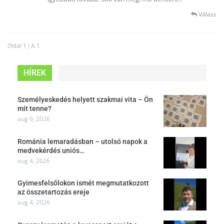
Válasz
Oldal 1 | A 1
HÍREK
Személyeskedés helyett szakmai vita – Ön
mit tenne?
aug 6, 2026
Románia lemaradásban – utolsó napok a
medvekérdés uniós…
aug 4, 2026
Gyimesfelsőlokon ismét megmutatkozott
az összetartozás ereje
aug 4, 2026