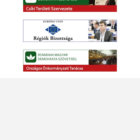
© 2026 - Borboly Csaba. Minden jog fenntartva!
FACEBOOK OLDALAM
HASZNÁLATI SZABÁLYZATA
ADATKEZELÉSI ÉS ADATVÉDELMI
TÁJÉKOZTATÓ
Elérhetőség: Szabadság tér 5., 530140 Csíkszereda (Románia) Telefon: +40
744 399 282 • E-mail:
info@borbolycsaba.ro
,