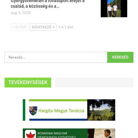
Gyergyóremetén a lovassport erejét a
család, a közösség és a…
aug 4, 2026
ELŐZŐ
KÖVETKEZŐ
1 A 1 414
TEVÉKENYSÉGEK