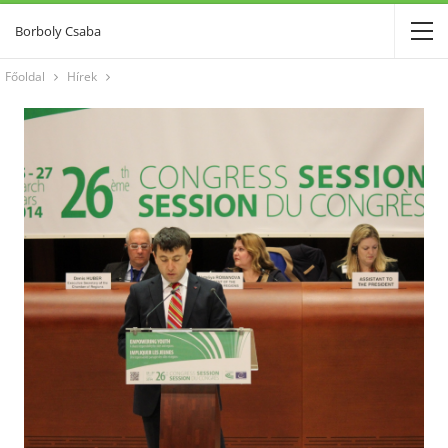
Borboly Csaba
Főoldal
Hírek