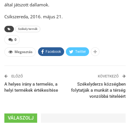
által játszott dallamok.
Csíkszereda, 2016. május 21.
Székely termék
0
Megosztás
Facebook
Twitter
ELŐZŐ
KÖVETKEZŐ
A helyes irány a termelés, a
Székelyderzs községben
helyi termékek értékesítése
folytatják a munkát a térség
vonzóbbá tételéért
VÁLASZOLJ