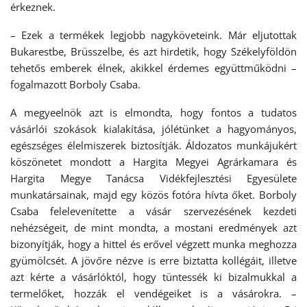
érkeznek.
– Ezek a termékek legjobb nagyköveteink. Már eljutottak
Bukarestbe, Brüsszelbe, és azt hirdetik, hogy Székelyföldön
tehetős emberek élnek, akikkel érdemes együttműködni –
fogalmazott Borboly Csaba.
A megyeelnök azt is elmondta, hogy fontos a tudatos
vásárlói szokások kialakítása, jólétünket a hagyományos,
egészséges élelmiszerek biztosítják. Áldozatos munkájukért
köszönetet mondott a Hargita Megyei Agrárkamara és
Hargita Megye Tanácsa Vidékfejlesztési Egyesülete
munkatársainak, majd egy közös fotóra hívta őket. Borboly
Csaba felelevenítette a vásár szervezésének kezdeti
nehézségeit, de mint mondta, a mostani eredmények azt
bizonyítják, hogy a hittel és erővel végzett munka meghozza
gyümölcsét. A jövőre nézve is erre biztatta kollégáit, illetve
azt kérte a vásárlóktól, hogy tüntessék ki bizalmukkal a
termelőket, hozzák el vendégeiket is a vásárokra. –