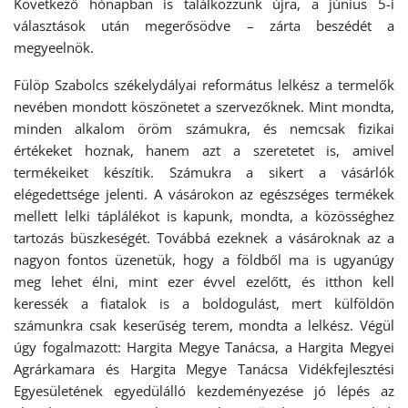
Következő hónapban is találkozzunk újra, a június 5-i
választások után megerősödve – zárta beszédét a
megyeelnök.
Fülöp Szabolcs székelydályai református lelkész a termelők
nevében mondott köszönetet a szervezőknek. Mint mondta,
minden alkalom öröm számukra, és nemcsak fizikai
értékeket hoznak, hanem azt a szeretetet is, amivel
termékeiket készítik. Számukra a sikert a vásárlók
elégedettsége jelenti. A vásárokon az egészséges termékek
mellett lelki táplálékot is kapunk, mondta, a közösséghez
tartozás büszkeségét. Továbbá ezeknek a vásároknak az a
nagyon fontos üzenetük, hogy a földből ma is ugyanúgy
meg lehet élni, mint ezer évvel ezelőtt, és itthon kell
keressék a fiatalok is a boldogulást, mert külföldön
számunkra csak keserűség terem, mondta a lelkész. Végül
úgy fogalmazott: Hargita Megye Tanácsa, a Hargita Megyei
Agrárkamara és Hargita Megye Tanácsa Vidékfejlesztési
Egyesületének egyedülálló kezdeményezése jó lépés az