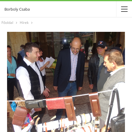
Borboly Csaba
Főoldal
Hírek