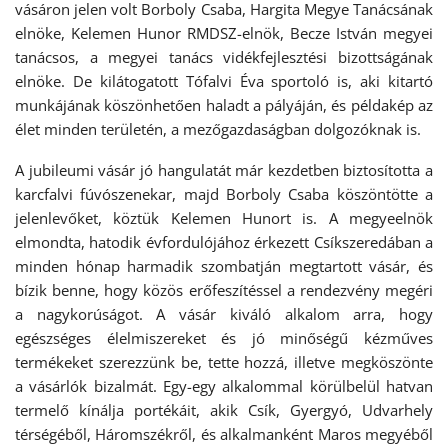
vásáron jelen volt Borboly Csaba, Hargita Megye Tanácsának
elnöke, Kelemen Hunor RMDSZ-elnök, Becze István megyei
tanácsos, a megyei tanács vidékfejlesztési bizottságának
elnöke. De kilátogatott Tófalvi Éva sportoló is, aki kitartó
munkájának köszönhetően haladt a pályáján, és példakép az
élet minden területén, a mezőgazdaságban dolgozóknak is.
A jubileumi vásár jó hangulatát már kezdetben biztosította a
karcfalvi fúvószenekar, majd Borboly Csaba köszöntötte a
jelenlevőket, köztük Kelemen Hunort is. A megyeelnök
elmondta, hatodik évfordulójához érkezett Csíkszeredában a
minden hónap harmadik szombatján megtartott vásár, és
bízik benne, hogy közös erőfeszítéssel a rendezvény megéri
a nagykorúságot. A vásár kiváló alkalom arra, hogy
egészséges élelmiszereket és jó minőségű kézműves
termékeket szerezzünk be, tette hozzá, illetve megköszönte
a vásárlók bizalmát. Egy-egy alkalommal körülbelül hatvan
termelő kínálja portékáit, akik Csík, Gyergyó, Udvarhely
térségéből, Háromszékről, és alkalmanként Maros megyéből