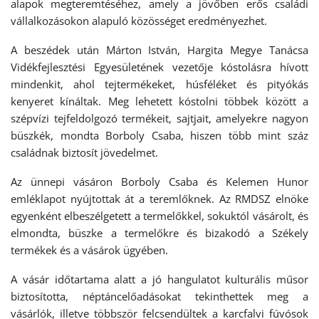
alapok megteremtéséhez, amely a jövőben erős családi
vállalkozásokon alapuló közösséget eredményezhet.
A beszédek után Márton István, Hargita Megye Tanácsa
Vidékfejlesztési Egyesületének vezetője kóstolásra hívott
mindenkit, ahol tejtermékeket, húsféléket és pityókás
kenyeret kínáltak. Meg lehetett kóstolni többek között a
szépvízi tejfeldolgozó termékeit, sajtjait, amelyekre nagyon
büszkék, mondta Borboly Csaba, hiszen több mint száz
családnak biztosít jövedelmet.
Az ünnepi vásáron Borboly Csaba és Kelemen Hunor
emléklapot nyújtottak át a teremlőknek. Az RMDSZ elnöke
egyenként elbeszélgetett a termelőkkel, sokuktól vásárolt, és
elmondta, büszke a termelőkre és bizakodó a Székely
termékek és a vásárok ügyében.
A vásár időtartama alatt a jó hangulatot kulturális műsor
biztosította, néptáncelőadásokat tekinthettek meg a
vásárlók, illetve többször felcsendültek a karcfalvi fúvósok