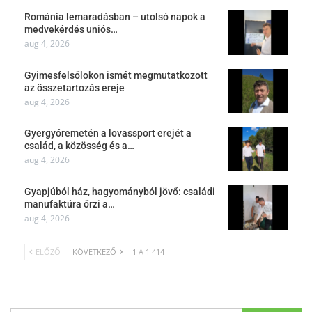
Románia lemaradásban – utolsó napok a
medvekérdés uniós…
aug 4, 2026
Gyimesfelsőlokon ismét megmutatkozott
az összetartozás ereje
aug 4, 2026
Gyergyóremetén a lovassport erejét a
család, a közösség és a…
aug 4, 2026
Gyapjúból ház, hagyományból jövő: családi
manufaktúra őrzi a…
aug 4, 2026
ELŐZŐ
KÖVETKEZŐ
1 A 1 414