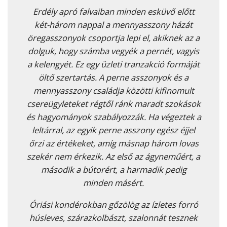
Erdély apró falvaiban minden esküvő előtt
két-három nappal a mennyasszony házát
öregasszonyok csoportja lepi el, akiknek az a
dolguk, hogy számba vegyék a pernét, vagyis
a kelengyét. Ez egy üzleti tranzakció formáját
öltő szertartás. A perne asszonyok és a
mennyasszony családja közötti kifinomult
csereügyleteket régtől ránk maradt szokások
és hagyományok szabályozzák. Ha végeztek a
leltárral, az egyik perne asszony egész éjjel
őrzi az értékeket, amíg másnap három lovas
szekér nem érkezik. Az első az ágyneműért, a
második a bútorért, a harmadik pedig
minden másért.
Óriási kondérokban gőzölög az ízletes forró
húsleves, szárazkolbászt, szalonnát tesznek