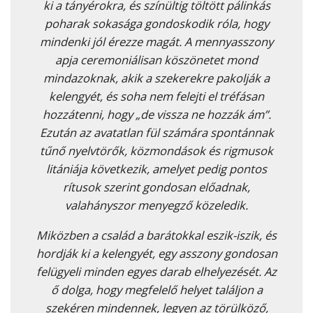
ki a tányérokra, és színültig töltött pálinkás
poharak sokasága gondoskodik róla, hogy
mindenki jól érezze magát. A mennyasszony
apja ceremoniálisan köszönetet mond
mindazoknak, akik a szekerekre pakolják a
kelengyét, és soha nem felejti el tréfásan
hozzátenni, hogy „de vissza ne hozzák ám”.
Ezután az avatatlan fül számára spontánnak
tűnő nyelvtörők, közmondások és rigmusok
litániája következik, amelyet pedig pontos
rítusok szerint gondosan előadnak,
valahányszor menyegző közeledik.
Miközben a család a barátokkal eszik-iszik, és
hordják ki a kelengyét, egy asszony gondosan
felügyeli minden egyes darab elhelyezését. Az
ő dolga, hogy megfelelő helyet találjon a
szekéren mindennek, legyen az törülköző,