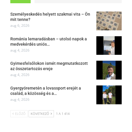
Személyeskedés helyett szakmai vita – Ön
mit tenne?
aug 6, 2026
Románia lemaradásban – utolsó napok a
medvekérdés uniós…
aug 4, 2026
Gyimesfelsőlokon ismét megmutatkozott
az összetartozás ereje
aug 4, 2026
Gyergyóremetén a lovassport erejét a
család, a közösség és a…
aug 4, 2026
ELŐZŐ
KÖVETKEZŐ
1 A 1 414