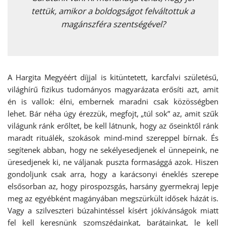
tettük, amikor a boldogságot felváltottuk a
magánszféra szentségével?
A Hargita Megyéért díjjal is kitüntetett, karcfalvi születésű,
világhírű fizikus tudományos magyarázata erősíti azt, amit
én is vallok: élni, embernek maradni csak közösségben
lehet. Bár néha úgy érezzük, megfojt, „túl sok” az, amit szűk
világunk ránk erőltet, be kell látnunk, hogy az őseinktől ránk
maradt rituálék, szokások mind-mind szereppel bírnak. És
segítenek abban, hogy ne sekélyesedjenek el ünnepeink, ne
üresedjenek ki, ne váljanak puszta formasággá azok. Hiszen
gondoljunk csak arra, hogy a karácsonyi éneklés szerepe
elsősorban az, hogy pirospozsgás, harsány gyermekraj lepje
meg az egyébként magányában megszürkült idősek házát is.
Vagy a szilveszteri búzahintéssel kísért jókívánságok miatt
fel kell keresnünk szomszédainkat, barátainkat, le kell