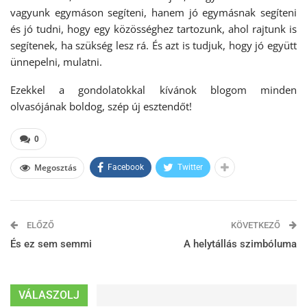
vagyunk egymáson segíteni, hanem jó egymásnak segíteni
és jó tudni, hogy egy közösséghez tartozunk, ahol rajtunk is
segítenek, ha szükség lesz rá. És azt is tudjuk, hogy jó együtt
ünnepelni, mulatni.
Ezekkel a gondolatokkal kívánok blogom minden
olvasójának boldog, szép új esztendőt!
0
Megosztás
Facebook
Twitter
ELŐZŐ
KÖVETKEZŐ
És ez sem semmi
A helytállás szimbóluma
VÁLASZOLJ