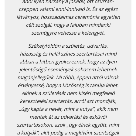
ahol ilyen harsány a jókedv, ott csurran-
cseppen valami enni-innivaló is. És az egész
látványos, hosszadalmas ceremónia egyetlen
célt szolgál, hogy a faluban mindenki
szemügyre vehesse a kelengyét.
Székelyföldön a születés, udvarlás,
házasság és halál színes szertartásai mind
abban a hitben gyökereznek, hogy az ilyen
jelentőségű események sohasem lehetnek
magánjellegűek. Mi több, éppen attól válnak
érvényessé, hogy a közösség is tanúja lehet.
Akinek a születését nem kíséri megfelelő
keresztelési szertartás, arról azt mondják,
„úgy kapta a nevét, mint a kutya”, akik nem
mentek át az udvarlási és esküvői
szertartásokon, azok „úgy élnek együtt, mint
a kutyák”, akit pedig a megkívánt szentségek