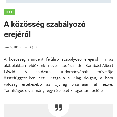
BLOG
A közösség szabályozó
erejéről
jan 6, 2013
0
A közösség mindent felülíró szabályozó erejéről ír az
alábbiakban vidékünk neves tudósa, dr. Barabási-Albert
László. A hálózatok tudományának művelője
összefüggéseiben nézi, vizsgálja a világ dolgait, a honi
valóság értékesebb az Újvilág prizmáján át nézve.
Tanulságos olvasmány, egy részletet kiragadtam belőle: