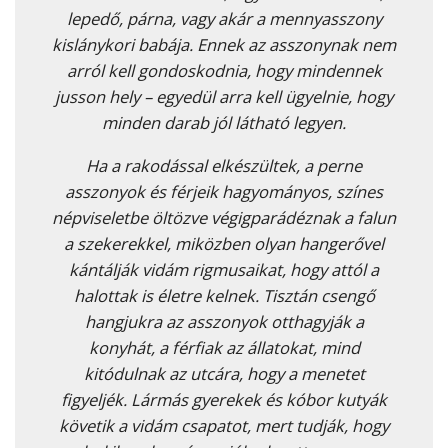
lepedő, párna, vagy akár a mennyasszony
kislánykori babája. Ennek az asszonynak nem
arról kell gondoskodnia, hogy mindennek
jusson hely – egyedül arra kell ügyelnie, hogy
minden darab jól látható legyen.
Ha a rakodással elkészültek, a perne
asszonyok és férjeik hagyományos, színes
népviseletbe öltözve végigparádéznak a falun
a szekerekkel, miközben olyan hangerővel
kántálják vidám rigmusaikat, hogy attól a
halottak is életre kelnek. Tisztán csengő
hangjukra az asszonyok otthagyják a
konyhát, a férfiak az állatokat, mind
kitódulnak az utcára, hogy a menetet
figyeljék. Lármás gyerekek és kóbor kutyák
követik a vidám csapatot, mert tudják, hogy