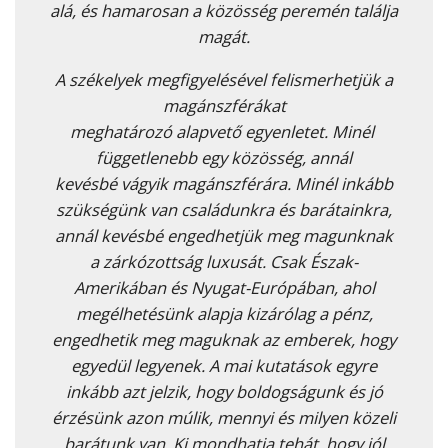
alá, és hamarosan a közösség peremén találja
magát.
A székelyek megfigyelésével felismerhetjük a
magánszférákat
meghatározó alapvető egyenletet. Minél
függetlenebb egy közösség, annál
kevésbé vágyik magánszférára. Minél inkább
szükségünk van családunkra és barátainkra,
annál kevésbé engedhetjük meg magunknak
a zárkózottság luxusát. Csak Észak-
Amerikában és Nyugat-Európában, ahol
megélhetésünk alapja kizárólag a pénz,
engedhetik meg maguknak az emberek, hogy
egyedül legyenek. A mai kutatások egyre
inkább azt jelzik, hogy boldogságunk és jó
érzésünk azon múlik, mennyi és milyen közeli
barátunk van. Ki mondhatja tehát, hogy jól