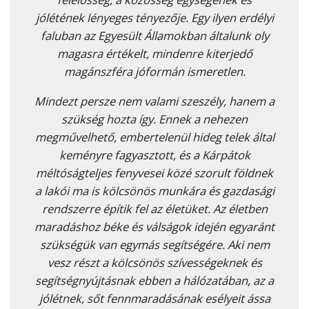
jólétének lényeges tényezője. Egy ilyen erdélyi
faluban az Egyesült Államokban általunk oly
magasra értékelt, mindenre kiterjedő
magánszféra jóformán ismeretlen.
Mindezt persze nem valami szeszély, hanem a
szükség hozta így. Ennek a nehezen
megművelhető, embertelenül hideg telek által
keményre fagyasztott, és a Kárpátok
méltóságteljes fenyvesei közé szorult földnek
a lakói ma is kölcsönös munkára és gazdasági
rendszerre építik fel az életüket. Az életben
maradáshoz béke és válságok idején egyaránt
szükségük van egymás segítségére. Aki nem
vesz részt a kölcsönös szívességeknek és
segítségnyújtásnak ebben a hálózatában, az a
jólétnek, sőt fennmaradásának esélyeit ássa