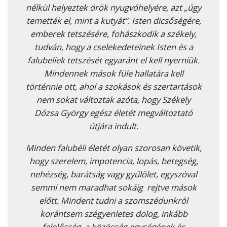
nélkül helyeztek örök nyugvóhelyére, azt „úgy
temették el, mint a kutyát”. Isten dicsőségére,
emberek tetszésére, fohászkodik a székely,
tudván, hogy a cselekedeteinek Isten és a
falubeliek tetszését egyaránt el kell nyerniük.
Mindennek mások füle hallatára kell
történnie ott, ahol a szokások és szertartások
nem sokat változtak azóta, hogy Székely
Dózsa György egész életét megváltoztató
útjára indult.
Minden falubéli életét olyan szorosan követik,
hogy szerelem, impotencia, lopás, betegség,
nehézség, barátság vagy gyűlölet, egyszóval
semmi nem maradhat sokáig rejtve mások
előtt. Mindent tudni a szomszédunkról
korántsem szégyenletes dolog, inkább
felelősség, a közösség egységének és