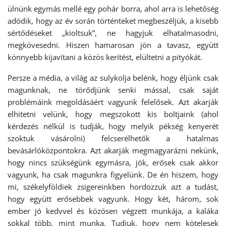
ülnünk egymás mellé egy pohár borra, ahol arra is lehetőség
adódik, hogy az év során történteket megbeszéljük, a kisebb
sértődéseket „kioltsuk”, ne hagyjuk elhatalmasodni,
megkövesedni. Hiszen hamarosan jön a tavasz, együtt
könnyebb kijavítani a közös kerítést, elültetni a pityókát.
Persze a média, a világ az sulykolja belénk, hogy éljünk csak
magunknak, ne törődjünk senki mással, csak saját
problémáink megoldásáért vagyunk felelősek. Azt akarják
elhitetni velünk, hogy megszokott kis boltjaink (ahol
kérdezés nélkül is tudják, hogy melyik pékség kenyerét
szoktuk vásárolni) felcserélhetők a hatalmas
bevásárlóközpontokra. Azt akarják megmagyarázni nekünk,
hogy nincs szükségünk egymásra, jók, erősek csak akkor
vagyunk, ha csak magunkra figyelünk. De én hiszem, hogy
mi, székelyföldiek zsigereinkben hordozzuk azt a tudást,
hogy együtt erősebbek vagyunk. Hogy két, három, sok
ember jó kedvvel és közösen végzett munkája, a kaláka
sokkal több, mint munka. Tudjuk, hogy nem kötelesek