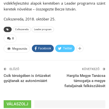
vidékfejlesztési alapok keretében a Leader programra szánt
keretek növelése – összegezte Becze István.
Csíkszereda, 2018. október 25.
Csíkszereda
Leader program
0
Megosztás
Facebook
Twitter
ELŐZŐ
KÖVETKEZŐ
Csík térségében is őrtüzeket
Hargita Megye Tanácsa
gyújtanak az autonómiáért
támogatja a megye
fiataljainak felkészülését
VÁLASZOLJ