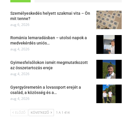
Személyeskedés helyett szakmai vita – Ön
mit tenne?
aug 6, 2026
Románia lemaradásban – utolsó napok a
medvekérdés uniós…
aug 4, 2026
Gyimesfelsőlokon ismét megmutatkozott
az összetartozás ereje
aug 4, 2026
Gyergyóremetén a lovassport erejét a
család, a közösség és a…
aug 4, 2026
ELŐZŐ
KÖVETKEZŐ
1 A 1 414