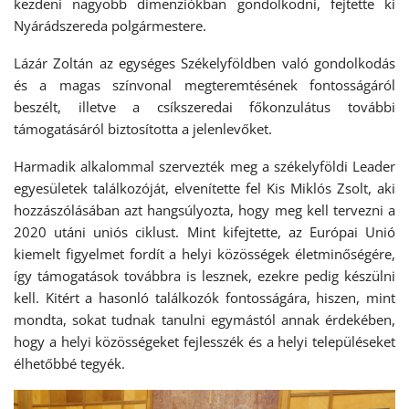
kezdeni nagyobb dimenziókban gondolkodni, fejtette ki
Nyárádszereda polgármestere.
Lázár Zoltán az egységes Székelyföldben való gondolkodás
és a magas színvonal megteremtésének fontosságáról
beszélt, illetve a csíkszeredai főkonzulátus további
támogatásáról biztosította a jelenlevőket.
Harmadik alkalommal szervezték meg a székelyföldi Leader
egyesületek találkozóját, elvenítette fel Kis Miklós Zsolt, aki
hozzászólásában azt hangsúlyozta, hogy meg kell tervezni a
2020 utáni uniós ciklust. Mint kifejtette, az Európai Unió
kiemelt figyelmet fordít a helyi közösségek életminőségére,
így támogatások továbbra is lesznek, ezekre pedig készülni
kell. Kitért a hasonló találkozók fontosságára, hiszen, mint
mondta, sokat tudnak tanulni egymástól annak érdekében,
hogy a helyi közösségeket fejlesszék és a helyi településeket
élhetőbbé tegyék.