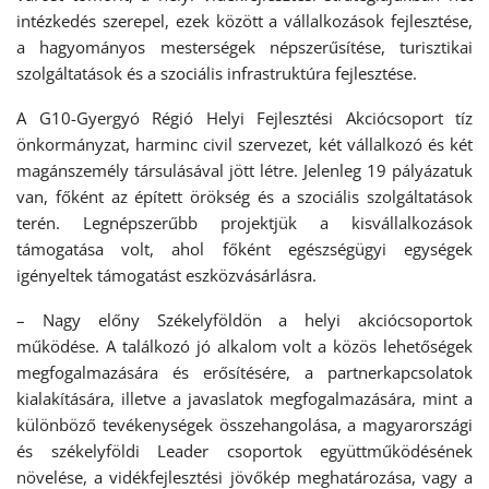
intézkedés szerepel, ezek között a vállalkozások fejlesztése,
a hagyományos mesterségek népszerűsítése, turisztikai
szolgáltatások és a szociális infrastruktúra fejlesztése.
A G10-Gyergyó Régió Helyi Fejlesztési Akciócsoport tíz
önkormányzat, harminc civil szervezet, két vállalkozó és két
magánszemély társulásával jött létre. Jelenleg 19 pályázatuk
van, főként az épített örökség és a szociális szolgáltatások
terén. Legnépszerűbb projektjük a kisvállalkozások
támogatása volt, ahol főként egészségügyi egységek
igényeltek támogatást eszközvásárlásra.
– Nagy előny Székelyföldön a helyi akciócsoportok
működése. A találkozó jó alkalom volt a közös lehetőségek
megfogalmazására és erősítésére, a partnerkapcsolatok
kialakítására, illetve a javaslatok megfogalmazására, mint a
különböző tevékenységek összehangolása, a magyarországi
és székelyföldi Leader csoportok együttműködésének
növelése, a vidékfejlesztési jövőkép meghatározása, vagy a