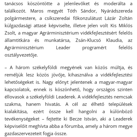
tanácsos köszöntötte a jelenlevőket és moderálta a
találkozót. Maros megyét Tóth Sándor, Nyárádszereda
polgármestere, a csíkszeredai főkonzulátust Lázár Zoltán
külgazdasági attasé képviselte, illetve jelen volt Kis Miklós
Zsolt, a magyar Agrárminisztérium vidékfejlesztésért felelős
államtitkára és munkatársa, Zsán-Klucsó Klaudia, az
Agrárminisztérium Leader programért felelős
osztályvezetője.
– A három székelyföldi megyének van közös múltja, és
reméljük lesz közös jövője, kihasználva a vidékfejlesztési
lehetőségeket is. Nagy előnyt jelentenek a magyar-magyar
kapcsolatok, ennek is köszönhető, hogy országos szinten
éllovasok a székelyföldi Leaderek. A vidékfejlesztés nemcsak
szakma, hanem hivatás. A cél az élhető települések
kialakítása, ezért össze kell hangolni a különböző
tevékenységeket – fejtette ki Becze István, aki a Leaderek
képviselőit meghívta abba a fórumba, amely a három megye
gazdaszervezeteit fogja össze.