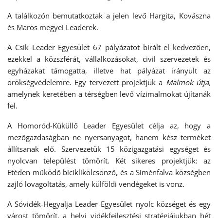
A találkozón bemutatkoztak a jelen levő Hargita, Kovászna
és Maros megyei Leaderek.
A Csík Leader Egyesület 67 pályázatot bírált el kedvezően,
ezekkel a közszférát, vállalkozásokat, civil szervezetek és
egyházakat támogatta, illetve hat pályázat irányult az
örökségvédelemre. Egy tervezett projektjük a
Malmok útja,
amelynek keretében a térségben levő vízimalmokat újítanák
fel.
A Homoród-Küküllő Leader Egyesület célja az, hogy a
mezőgazdaságban ne nyersanyagot, hanem kész terméket
állítsanak elő. Szervezetük 15 közigazgatási egységet és
nyolcvan települést tömörít. Két sikeres projektjük: az
Etéden működő biciklikölcsönző, és a Siménfalva községben
zajló lovagoltatás, amely külföldi vendégeket is vonz.
A Sóvidék-Hegyalja Leader Egyesület nyolc községet és egy
várost tömörít, a helyi vidékfejlesztési stratégiájukban hét