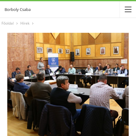
Borboly Csaba
Főoldal
Hírek