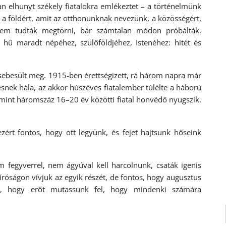
an elhunyt székely fiatalokra emlékeztet – a történelmünk
k a földért, amit az otthonunknak nevezünk, a közösségért,
em tudták megtörni, bár számtalan módon próbálták.
hű maradt népéhez, szülőföldjéhez, Istenéhez: hitét és
.
ebesült meg. 1915-ben érettségizett, rá három napra már
snek hála, az akkor húszéves fiatalember túlélte a háború
mint háromszáz 16–20 év közötti fiatal honvédő nyugszik.
zért fontos, hogy ott legyünk, és fejet hajtsunk hőseink
 fegyverrel, nem ágyúval kell harcolnunk, csaták igenis
 bíróságon vívjuk az egyik részét, de fontos, hogy augusztus
, hogy erőt mutassunk fel, hogy mindenki számára