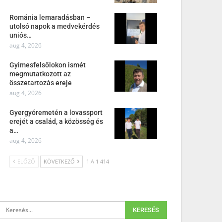
Románia lemaradásban –
utolsó napok a medvekérdés
uniós…
aug 4, 2026
Gyimesfelsőlokon ismét
megmutatkozott az
összetartozás ereje
aug 4, 2026
Gyergyóremetén a lovassport
erejét a család, a közösség és
a…
aug 4, 2026
ELŐZŐ
KÖVETKEZŐ
1 A 1 414