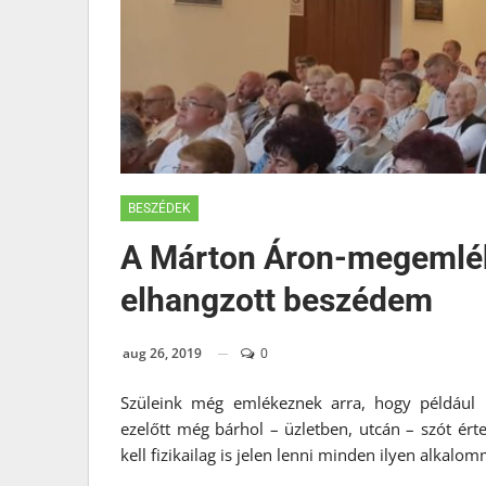
BESZÉDEK
A Márton Áron-megemlék
elhangzott beszédem
aug 26, 2019
0
Szüleink még emlékeznek arra, hogy például 
ezelőtt még bárhol – üzletben, utcán – szót érte
kell fizikailag is jelen lenni minden ilyen alkalo