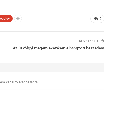
oogle+
0
KÖVETKEZŐ
Az úzvölgyi megemlékezésen elhangzott beszédem
nem kerül nyilvánosságra.