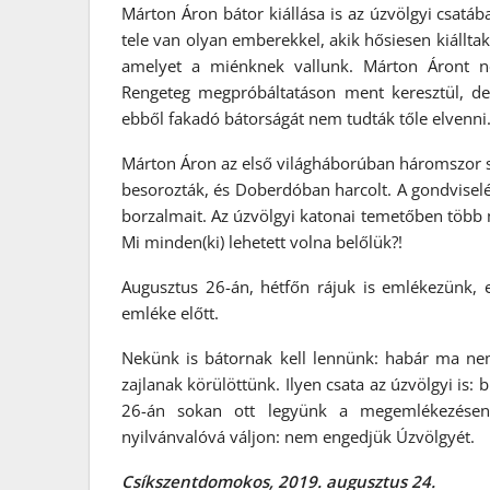
Márton Áron bátor kiállása is az úzvölgyi csatáb
tele van olyan emberekkel, akik hősiesen kiállta
amelyet a miénknek vallunk. Márton Áront n
Rengeteg megpróbáltatáson ment keresztül, de 
ebből fakadó bátorságát nem tudták tőle elvenni
Márton Áron az első világháborúban háromszor s
besorozták, és Doberdóban harcolt. A gondviselé
borzalmait. Az úzvölgyi katonai temetőben több 
Mi minden(ki) lehetett volna belőlük?!
Augusztus 26-án, hétfőn rájuk is emlékezünk, e
emléke előtt.
Nekünk is bátornak kell lennünk: habár ma nem
zajlanak körülöttünk. Ilyen csata az úzvölgyi is:
26-án sokan ott legyünk a megemlékezésen
nyilvánvalóvá váljon: nem engedjük Úzvölgyét.
Csíkszentdomokos, 2019. augusztus 24.