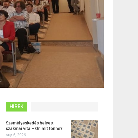
HÍREK
Személyeskedés helyett
szakmai vita – Ön mit tenne?
aug 6, 2026