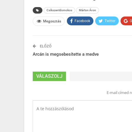
Csíkszentdomokos
Márton Áron
Megosztás
Facebook
Twitter
G
ELŐZŐ
Arcán is megsebesítette a medve
VÁLASZOLJ
E-mail címed 