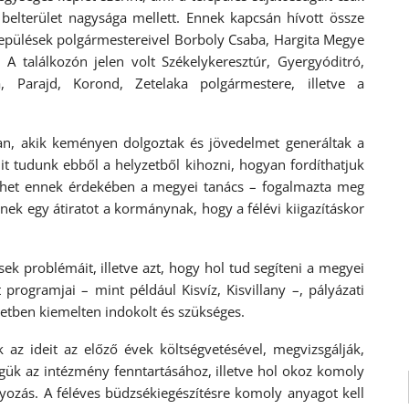
belterület nagysága mellett. Ennek kapcsán hívott össze
elepülések polgármestereivel Borboly Csaba, Hargita Megye
A találkozón jelen volt Székelykeresztúr, Gyergyóditró,
ka, Parajd, Korond, Zetelaka polgármestere, illetve a
van, akik keményen dolgoztak és jövedelmet generáltak a
t tudunk ebből a helyzetből kihozni, hogyan fordíthatjuk
 tehet ennek érdekében a megyei tanács – fogalmazta meg
ek egy átiratot a kormánynak, hogy a félévi kiigazításkor
ek problémáit, illetve azt, hogy hol tud segíteni a megyei
t programjai – mint például Kisvíz, Kisvillany –, pályázati
setben kiemelten indokolt és szükséges.
az ideit az előző évek költségvetésével, megvizsgálják,
ük az intézmény fenntartásához, illetve hol okoz komoly
yozás. A féléves büdzsékiegészítésre komoly anyagot kell