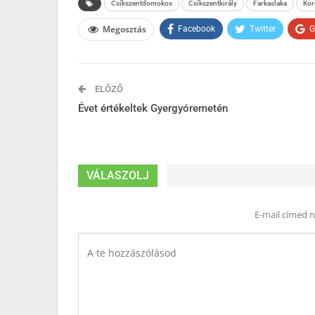
Csíkszentdomokos
Csíkszentkirály
Farkaslaka
Kor
Megosztás
Facebook
Twitter
G
ELŐZŐ
Évet értékeltek Gyergyóremetén
VÁLASZOLJ
E-mail címed 