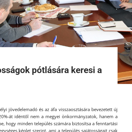
sságok pótlására keresi a
lyi jövedelemadó és az áfa visszaosztására bevezetett új
eg 20%-át idéntől nem a megyei önkormányzatok, hanem a
e, hogy minden település számára biztosítsa a fenntartási
gységes képlet szerint, ami a település sajátosságait csak