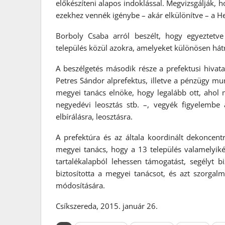
előkészíteni alapos indoklással. Megvizsgálják, 
ezekhez vennék igénybe – akár elkülönítve – a He
Borboly Csaba arról beszélt, hogy egyeztetv
település közül azokra, amelyeket különösen hátr
A beszélgetés második része a prefektusi hivatal
Petres Sándor alprefektus, illetve a pénzügy munk
megyei tanács elnöke, hogy legalább ott, ahol m
negyedévi leosztás stb. –, vegyék figyelembe 
elbírálásra, leosztásra.
A prefektúra és az általa koordinált dekoncen
megyei tanács, hogy a 13 település valamelyikén
tartalékalapból lehessen támogatást, segélyt b
biztosította a megyei tanácsot, és azt szorgalm
módosítására.
Csíkszereda, 2015. január 26.