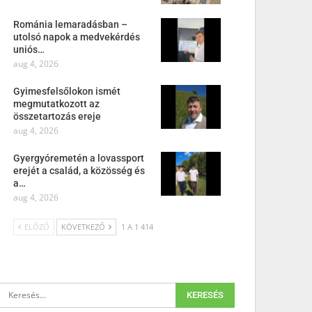
Románia lemaradásban –
utolsó napok a medvekérdés
uniós…
aug 4, 2026
Gyimesfelsőlokon ismét
megmutatkozott az
összetartozás ereje
aug 4, 2026
Gyergyóremetén a lovassport
erejét a család, a közösség és
a…
aug 4, 2026
ELŐZŐ
KÖVETKEZŐ
1 A 1 414