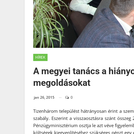
HÍREK
A megyei tanács a hiányo
megoldásokat
jan 26, 2015
0
Tizenhárom települést hátrányosan érint a szemé
szabály. Eszerint a visszaosztásra szánt össz
Pénzügyminisztérium osztja le azt véve figyelemb
költségek kiegyenlítéséhez szükséges pénzt egy e