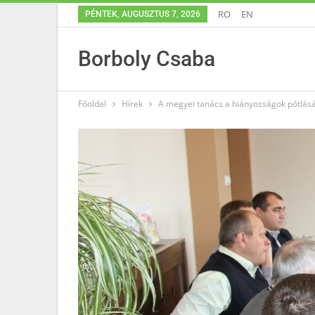
RO
EN
PÉNTEK, AUGUSZTUS 7, 2026
Borboly Csaba
Főoldal
Hírek
A megyei tanács a hiányosságok pótlás