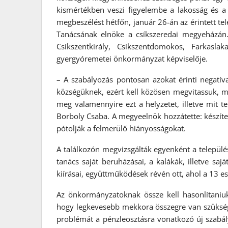
kismértékben veszi figyelembe a lakosság és a 
megbeszélést hétfőn, január 26-án az érintett t
Tanácsának elnöke a csíkszeredai megyeházán. 
Csíkszentkirály, Csíkszentdomokos, Farkasla
gyergyóremetei önkormányzat képviselője.
– A szabályozás pontosan azokat érinti negatí
községüknek, ezért kell közösen megvitassuk, mi
meg valamennyire ezt a helyzetet, illetve mit
Borboly Csaba. A megyeelnök hozzátette: készíten
pótolják a felmerülő hiányosságokat.
A találkozón megvizsgálták egyenként a település
tanács saját beruházásai, a kalákák, illetve sajá
kiírásai, együttműködések révén ott, ahol a 13 e
Az önkormányzatoknak össze kell hasonlítaniuk 
hogy legkevesebb mekkora összegre van szükség
problémát a pénzleosztásra vonatkozó új szabál