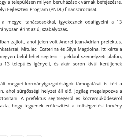
hogy a településen milyen beruházások várnak befejezésre,
lyi Fejlesztési Program (PNDL) finanszírozását.
e a megyei tanácsosokkal, igyekeznek odafigyelni a 13
ányosan érint az új szabályozás.
ban zajlott, ahol jelen volt Andrei Jean-Adrian prefektus,
atársai, Mituleci Ecaterina és Silye Magdolna. Itt kérte a
egyén belül lehet segíteni – például személyzeti plafon,
a 13 település igényeit, és akár soron kívül kerüljenek
trált megyei kormányigazgatóságok támogatását is kéri a
, ahol sürgősségi helyzet áll elő, jogilag megalapozva a
iztosítani. A prefektus segítségéről és közreműködéséről
azta, hogy tegyenek erőfeszítést a költségvetési törvény