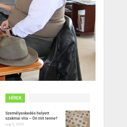
HÍREK
Személyeskedés helyett
szakmai vita – Ön mit tenne?
aug 6, 2026