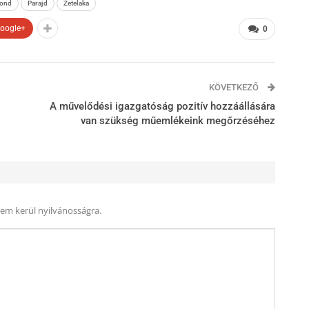
ond
Parajd
Zetelaka
oogle+
0
KÖVETKEZŐ
A művelődési igazgatóság pozitív hozzáállására
van szükség műemlékeink megőrzéséhez
nem kerül nyilvánosságra.