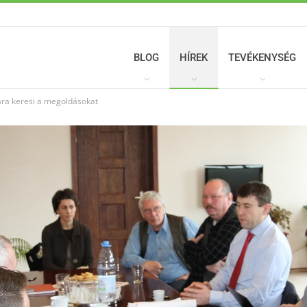
BLOG
HÍREK
TEVÉKENYSÉG
ára keresi a megoldásokat