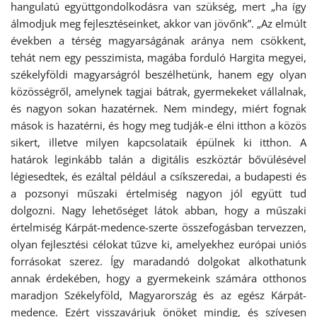
hangulatú együttgondolkodásra van szükség, mert „ha így
álmodjuk meg fejlesztéseinket, akkor van jövőnk”. „Az elmúlt
években a térség magyarságának aránya nem csökkent,
tehát nem egy pesszimista, magába forduló Hargita megyei,
székelyföldi magyarságról beszélhetünk, hanem egy olyan
közösségről, amelynek tagjai bátrak, gyermekeket vállalnak,
és nagyon sokan hazatérnek. Nem mindegy, miért fognak
mások is hazatérni, és hogy meg tudják-e élni itthon a közös
sikert, illetve milyen kapcsolataik épülnek ki itthon. A
határok leginkább talán a digitális eszköztár bővülésével
légiesedtek, és ezáltal például a csíkszeredai, a budapesti és
a pozsonyi műszaki értelmiség nagyon jól együtt tud
dolgozni. Nagy lehetőséget látok abban, hogy a műszaki
értelmiség Kárpát-medence-szerte összefogásban tervezzen,
olyan fejlesztési célokat tűzve ki, amelyekhez európai uniós
forrásokat szerez. Így maradandó dolgokat alkothatunk
annak érdekében, hogy a gyermekeink számára otthonos
maradjon Székelyföld, Magyarország és az egész Kárpát-
medence. Ezért visszavárjuk önöket mindig, és szívesen