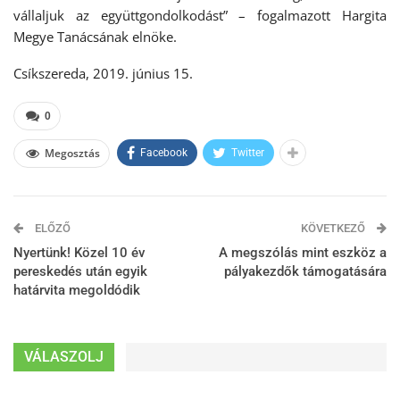
vállaljuk az együttgondolkodást” – fogalmazott Hargita
Megye Tanácsának elnöke.
Csíkszereda, 2019. június 15.
0
Megosztás
Facebook
Twitter
ELŐZŐ
KÖVETKEZŐ
Nyertünk! Közel 10 év
A megszólás mint eszköz a
pereskedés után egyik
pályakezdők támogatására
határvita megoldódik
VÁLASZOLJ