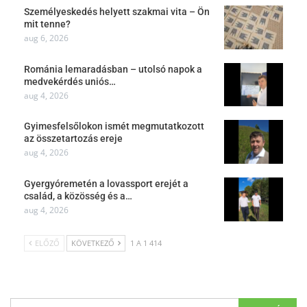
Személyeskedés helyett szakmai vita – Ön
mit tenne?
aug 6, 2026
Románia lemaradásban – utolsó napok a
medvekérdés uniós…
aug 4, 2026
Gyimesfelsőlokon ismét megmutatkozott
az összetartozás ereje
aug 4, 2026
Gyergyóremetén a lovassport erejét a
család, a közösség és a…
aug 4, 2026
ELŐZŐ
KÖVETKEZŐ
1 A 1 414