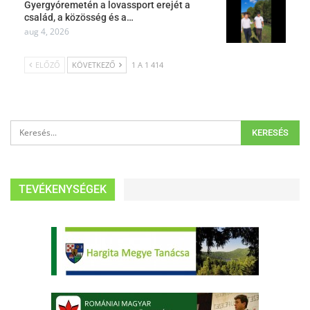
Gyergyóremetén a lovassport erejét a
család, a közösség és a…
aug 4, 2026
ELŐZŐ
KÖVETKEZŐ
1 A 1 414
TEVÉKENYSÉGEK