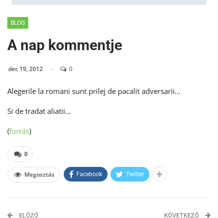
BLOG
A nap kommentje
dec 19, 2012
0
Alegerile la romani sunt prilej de pacalit adversarii…
Si de tradat aliatii…
(
forrás
)
0
Megosztás
Facebook
Twitter
ELŐZŐ
KÖVETKEZŐ