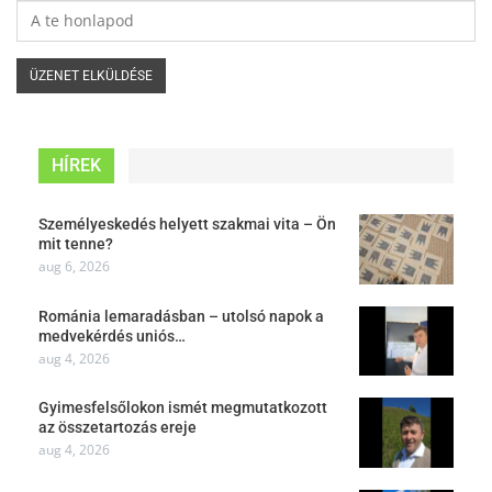
HÍREK
Személyeskedés helyett szakmai vita – Ön
mit tenne?
aug 6, 2026
Románia lemaradásban – utolsó napok a
medvekérdés uniós…
aug 4, 2026
Gyimesfelsőlokon ismét megmutatkozott
az összetartozás ereje
aug 4, 2026