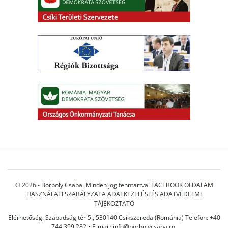
© 2026 - Borboly Csaba. Minden jog fenntartva!
FACEBOOK OLDALAM
HASZNÁLATI SZABÁLYZATA
ADATKEZELÉSI ÉS ADATVÉDELMI
TÁJÉKOZTATÓ
Elérhetőség: Szabadság tér 5., 530140 Csíkszereda (Románia) Telefon: +40
744 399 282 • E-mail:
info@borbolycsaba.ro
,