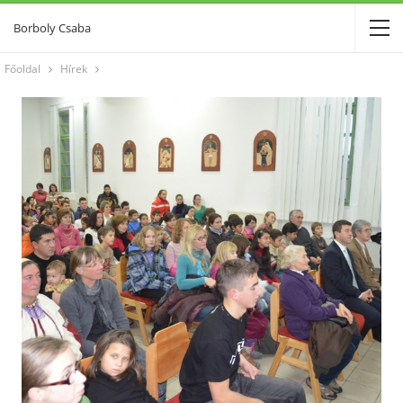
Borboly Csaba
Főoldal
Hírek