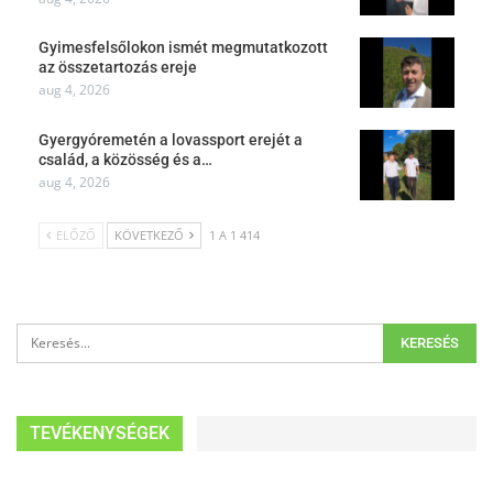
Gyimesfelsőlokon ismét megmutatkozott
az összetartozás ereje
aug 4, 2026
Gyergyóremetén a lovassport erejét a
család, a közösség és a…
aug 4, 2026
ELŐZŐ
KÖVETKEZŐ
1 A 1 414
TEVÉKENYSÉGEK