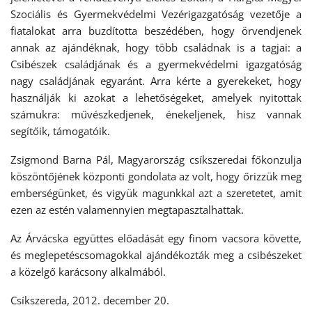
Szociális és Gyermekvédelmi Vezérigazgatóság vezetője a
fiatalokat arra buzdította beszédében, hogy örvendjenek
annak az ajándéknak, hogy több családnak is a tagjai: a
Csibészek családjának és a gyermekvédelmi igazgatóság
nagy családjának egyaránt. Arra kérte a gyerekeket, hogy
használják ki azokat a lehetőségeket, amelyek nyitottak
számukra: művészkedjenek, énekeljenek, hisz vannak
segítőik, támogatóik.
Zsigmond Barna Pál, Magyarország csíkszeredai főkonzulja
köszöntőjének központi gondolata az volt, hogy őrizzük meg
emberségünket, és vigyük magunkkal azt a szeretetet, amit
ezen az estén valamennyien megtapasztalhattak.
Az Árvácska együttes előadását egy finom vacsora követte,
és meglepetéscsomagokkal ajándékozták meg a csibészeket
a közelgő karácsony alkalmából.
Csíkszereda, 2012. december 20.