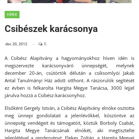
HÍREK
Csibészek karácsonya
dec 20, 2012
0
A Csibész Alapítvány a hagyományokhoz híven idén is
megszervezte karácsonyváró ünnepségét, melynek
december 20-án, csütörtök délután a csíksomlyói Jakab
Antal Tanulmányi Ház adott otthont. A rászorulók segítését
ez évben is felkarolta Hargita Megye Tanácsa, 3000 lejjel
járulva hozzá a Csibész-karácsonyhoz.
Elsőként Gergely István, a Csibész Alapítvány elnöke osztotta
meg ünnepi gondolatait a jelenlévőkkel, köszöntve az
ünnepség vendégeit és támogatóit, köztük Borboly Csabát,
Hargita Megye Tanácsának elnökét, aki megtisztelte
jelenlétével a rendezvényt. Elekes Zoltán, a Hargita Megyei