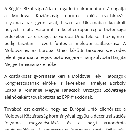
A Régiók Bizottsága által elfogadott dokumentum támogatja
a Moldovai Köztársaság európai uniós csatlakozási
folyamatainak gyorsítását, hiszen az Ukrajnában kialakult
helyzet miatt, valamint a kelet-európai régió biztonsága
érdekében, az országot az Európai Unió fele kell húzni, nem
pedig taszítani – ezért fontos a mielőbbi csatlakozása. A
Moldova és az Európai Unió közötti társulási szerződés
jelent garanciát a régiók biztonságára – hangsúlyozta Hargita
Megye Tanácsának elnöke.
A csatlakozás gyorsítását kéri a Moldovai Helyi Hatóságok
Kongresszusának elnöke is levelében, amelyet Borboly
Csaba a Romániai Megyei Tanácsok Országos Szövetsége
alelnökeként továbbította az EPP-frakciónak.
Továbbá azt akarják, hogy az Európai Unió ellenőrizze a
Moldovai Köztársaság kormányával együtt a decentralizációs
folyamat megvalósulását és a helyi autonómia
érvényesülését. A kongresszus fontosnak tartja fejlesztési