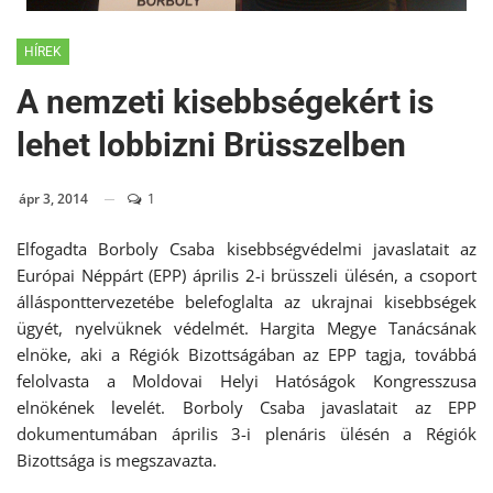
HÍREK
A nemzeti kisebbségekért is
lehet lobbizni Brüsszelben
ápr 3, 2014
1
Elfogadta Borboly Csaba kisebbségvédelmi javaslatait az
Európai Néppárt (EPP) április 2-i brüsszeli ülésén, a csoport
állásponttervezetébe belefoglalta az ukrajnai kisebbségek
ügyét, nyelvüknek védelmét. Hargita Megye Tanácsának
elnöke, aki a Régiók Bizottságában az EPP tagja, továbbá
felolvasta a Moldovai Helyi Hatóságok Kongresszusa
elnökének levelét. Borboly Csaba javaslatait az EPP
dokumentumában április 3-i plenáris ülésén a Régiók
Bizottsága is megszavazta.