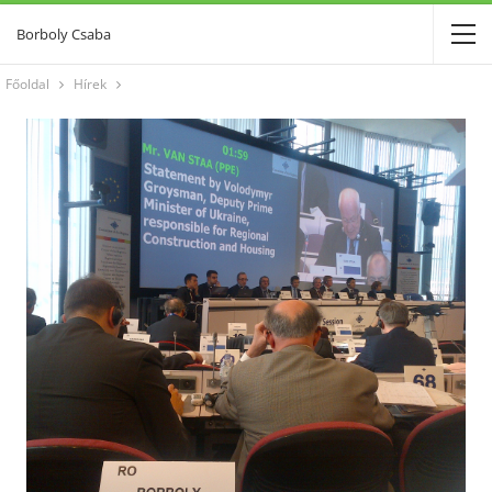
Borboly Csaba
Főoldal
Hírek