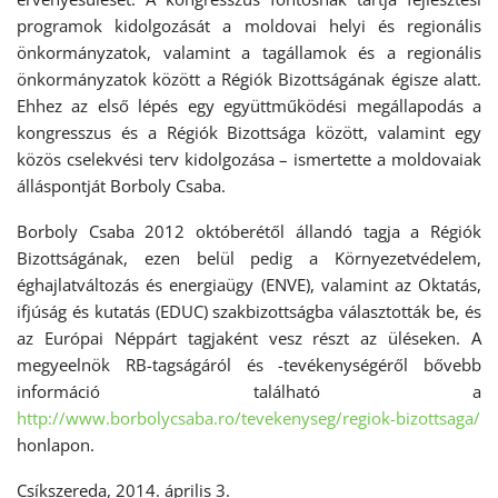
programok kidolgozását a moldovai helyi és regionális
önkormányzatok, valamint a tagállamok és a regionális
önkormányzatok között a Régiók Bizottságának égisze alatt.
Ehhez az első lépés egy együttműködési megállapodás a
kongresszus és a Régiók Bizottsága között, valamint egy
közös cselekvési terv kidolgozása – ismertette a moldovaiak
álláspontját Borboly Csaba.
Borboly Csaba 2012 októberétől állandó tagja a Régiók
Bizottságának, ezen belül pedig a Környezetvédelem,
éghajlatváltozás és energiaügy (ENVE), valamint az Oktatás,
ifjúság és kutatás (EDUC) szakbizottságba választották be, és
az Európai Néppárt tagjaként vesz részt az üléseken. A
megyeelnök RB-tagságáról és -tevékenységéről bővebb
információ található a
http://www.borbolycsaba.ro/tevekenyseg/regiok-bizottsaga/
honlapon.
Csíkszereda, 2014. április 3.