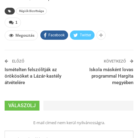
Régiók Bizottsága
1
Megosztás
Facebook
Twitter
ELŐZŐ
KÖVETKEZŐ
Ismételten felszólítják az
Iskola másként lovas
örökösöket a Lázár-kastély
programmal Hargita
átvételére
megyében
VÁLASZOLJ
E-mail címed nem kerül nyilvánosságra.