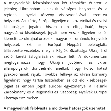
A megyeelnök felszólalásában két témakört érintett: a
jelenleg Ukrajnában kialakult válságos helyzetet és a
regionális nyelvi törvény visszavonásával teremtett
helyzetet. Azt kérte, Európa figyeljen oda az etnikai és nyelvi
kisebbségek jogaira, hiszen nem elfogadható, hogy
nagyszámú kisebbségek jogait nem veszik figyelembe, és
kiemelte az ukrajnai oroszok, magyarok, románok, lengyelek
helyzetét. Ezt az Európai Néppárt belefoglalta
állásponttervezetébe, mely a Régiók Bizottsága Ukrajnáról
szóló keretállásfoglalásának része lett. A dokumentum
megfogalmazza, hogy Ukrajna jövőjéről az ukrán
állampolgárok dönthetnek, anélkül, hogy külső hatást
gyakorolnának rájuk. Továbbá felhívja az ukrán kormány
figyelmét, hogy tartsa tiszteletben az ott élő kisebbségek
jogait az emberi jogok európai egyezménye, a Helsinki
Záróokmány és a Regionális és Kisebbségi Nyelvek Európai
Chartája értelmében.
A megyeelnök felolvasta a moldovai hatóságok üzenetét