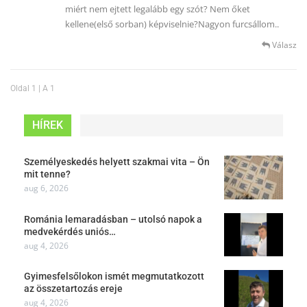
miért nem ejtett legalább egy szót? Nem őket
kellene(első sorban) képviselnie?Nagyon furcsállom..
Válasz
Oldal 1 | A 1
HÍREK
Személyeskedés helyett szakmai vita – Ön
mit tenne?
aug 6, 2026
Románia lemaradásban – utolsó napok a
medvekérdés uniós…
aug 4, 2026
Gyimesfelsőlokon ismét megmutatkozott
az összetartozás ereje
aug 4, 2026