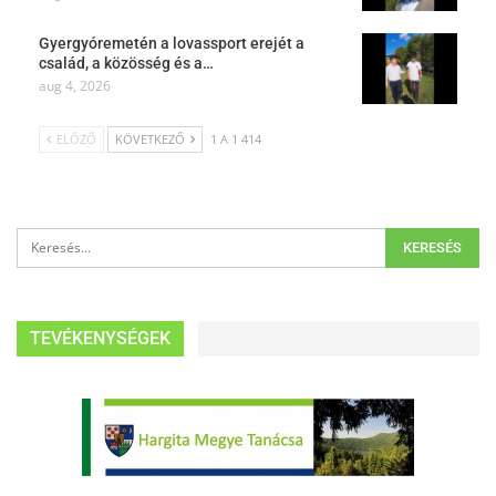
Gyergyóremetén a lovassport erejét a
család, a közösség és a…
aug 4, 2026
ELŐZŐ
KÖVETKEZŐ
1 A 1 414
TEVÉKENYSÉGEK