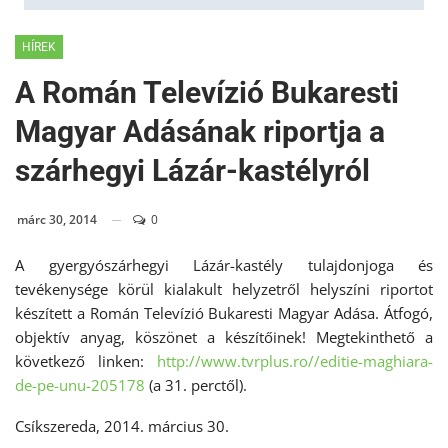
HÍREK
A Román Televízió Bukaresti
Magyar Adásának riportja a
szárhegyi Lázár-kastélyról
márc 30, 2014
0
A gyergyószárhegyi Lázár-kastély tulajdonjoga és
tevékenysége körül kialakult helyzetről helyszíni riportot
készített a Román Televízió Bukaresti Magyar Adása. Átfogó,
objektív anyag, köszönet a készítőinek! Megtekinthető a
következő linken:
http://www.tvrplus.ro//editie-
maghiara-
de-pe-unu-205178
(a 31. perctől).
Csíkszereda, 2014. március 30.