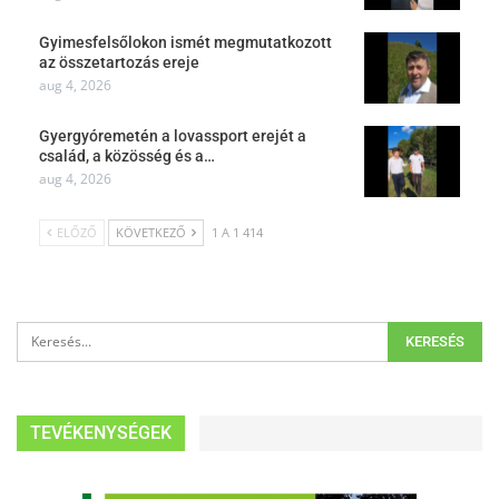
Gyimesfelsőlokon ismét megmutatkozott
az összetartozás ereje
aug 4, 2026
Gyergyóremetén a lovassport erejét a
család, a közösség és a…
aug 4, 2026
ELŐZŐ
KÖVETKEZŐ
1 A 1 414
TEVÉKENYSÉGEK