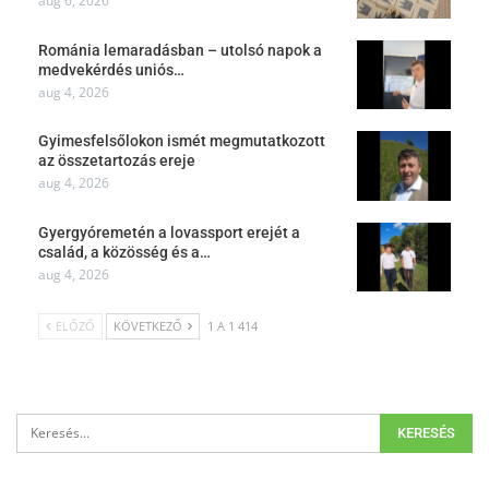
aug 6, 2026
Románia lemaradásban – utolsó napok a
medvekérdés uniós…
aug 4, 2026
Gyimesfelsőlokon ismét megmutatkozott
az összetartozás ereje
aug 4, 2026
Gyergyóremetén a lovassport erejét a
család, a közösség és a…
aug 4, 2026
ELŐZŐ
KÖVETKEZŐ
1 A 1 414