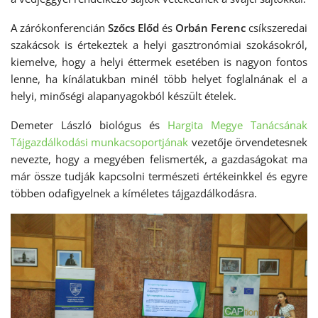
A zárókonferencián
Szőcs Előd
és
Orbán Ferenc
csíkszeredai
szakácsok is értekeztek a helyi gasztronómiai szokásokról,
kiemelve, hogy a helyi éttermek esetében is nagyon fontos
lenne, ha kínálatukban minél több helyet foglalnának el a
helyi, minőségi alapanyagokból készült ételek.
Demeter László biológus és
Hargita Megye Tanácsának
Tájgazdálkodási munkacsoportjának
vezetője örvendetesnek
nevezte, hogy a megyében felismerték, a gazdaságokat ma
már össze tudják kapcsolni természeti értékeinkkel és egyre
többen odafigyelnek a kíméletes tájgazdálkodásra.