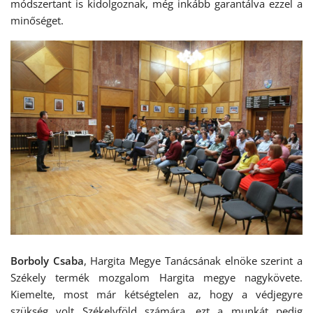
módszertant is kidolgoznak, még inkább garantálva ezzel a
minőséget.
Borboly Csaba
, Hargita Megye Tanácsának elnöke szerint a
Székely termék mozgalom Hargita megye nagykövete.
Kiemelte, most már kétségtelen az, hogy a védjegyre
szükség volt Székelyföld számára, ezt a munkát pedig