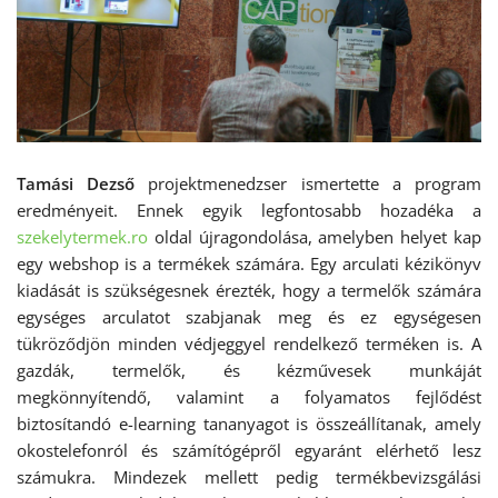
Tamási Dezső
projektmenedzser ismertette a program
eredményeit. Ennek egyik legfontosabb hozadéka a
szekelytermek.ro
oldal újragondolása, amelyben helyet kap
egy webshop is a termékek számára. Egy arculati kézikönyv
kiadását is szükségesnek érezték, hogy a termelők számára
egységes arculatot szabjanak meg és ez egységesen
tükröződjön minden védjeggyel rendelkező terméken is. A
gazdák, termelők, és kézművesek munkáját
megkönnyítendő, valamint a folyamatos fejlődést
biztosítandó e-learning tananyagot is összeállítanak, amely
okostelefonról és számítógépről egyaránt elérhető lesz
számukra. Mindezek mellett pedig termékbevizsgálási