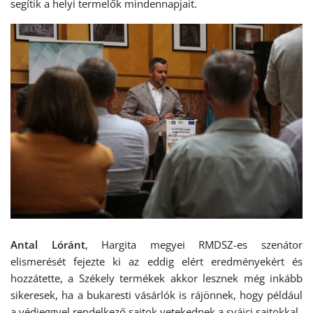
segítik a helyi termelők mindennapjait.
Antal Lóránt
, Hargita megyei RMDSZ-es szenátor
elismerését fejezte ki az eddig elért eredményekért és
hozzátette, a Székely termékek akkor lesznek még inkább
sikeresek, ha a bukaresti vásárlók is rájönnek, hogy például
a védjeggyel rendelkező sajtok vetekednek a svájci sajtokkal.