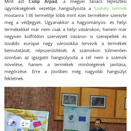
Mint azt
Csilip Árpád
, a megyei tanács fejlesztési
ügynökségének vezetője hangsúlyozta a
Székely termék
mostanra 136 termelője több mint ezer termékére szerezte
meg a védjegyet. Ugyanakkor a hagyományos- és helyi
termékekkel már nem csak a helyi vásárokon, hanem már
negyven külföldön szervezett vásáron is szerepeltek és
további európai nagy városokba tervezik a termékek
bemutatását, népszerűsítését. A számokon túlmenően
azonban az igazgató hangsúlyozta a cél nem a számok
növelése, hanem a termékek minőségének javítása,
megőrzése. Erre a jövőben még nagyobb hangsúlyt
fektetnek.