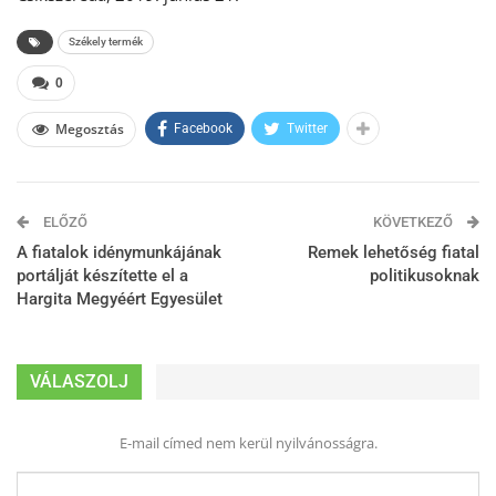
Székely termék
0
Megosztás
Facebook
Twitter
ELŐZŐ
KÖVETKEZŐ
A fiatalok idénymunkájának
Remek lehetőség fiatal
portálját készítette el a
politikusoknak
Hargita Megyéért Egyesület
VÁLASZOLJ
E-mail címed nem kerül nyilvánosságra.