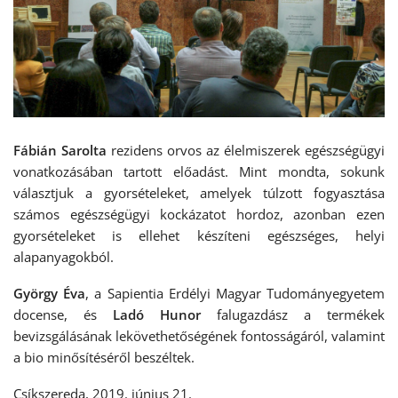
Fábián Sarolta
rezidens orvos az élelmiszerek egészségügyi
vonatkozásában tartott előadást. Mint mondta, sokunk
választjuk a gyorsételeket, amelyek túlzott fogyasztása
számos egészségügyi kockázatot hordoz, azonban ezen
gyorsételeket is ellehet készíteni egészséges, helyi
alapanyagokból.
György Éva
, a Sapientia Erdélyi Magyar Tudományegyetem
docense, és
Ladó Hunor
falugazdász a termékek
bevizsgálásának lekövethetőségének fontosságáról, valamint
a bio minősítéséről beszéltek.
Csíkszereda, 2019. június 21.