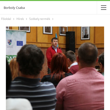
Borboly Csaba
Főoldal
Hírek
Székely termék