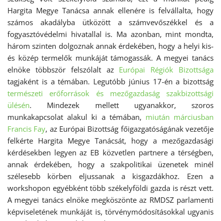
Hargita Megye Tanácsa annak ellenére is felvállalta, hogy
számos akadályba ütközött a számvevőszékkel és a
fogyasztóvédelmi hivatallal is. Ma azonban, mint mondta,
három szinten dolgoznak annak érdekében, hogy a helyi kis-
és közép termelők munkáját támogassák. A megyei tanács
elnöke többször felszólalt az
Európai Régiók Bizottsága
tagjaként is a témában. Legutóbb június 17-én a bizottság
természeti erőforrások és mezőgazdaság szakbizottsági
ülésén
. Mindezek mellett ugyanakkor, szoros
munkakapcsolat alakul ki a témában,
miután márciusban
Francis Fay
, az Európai Bizottság főigazgatóságának vezetője
felkérte Hargita Megye Tanácsát, hogy a mezőgazdasági
kérdésekben legyen az EB közvetlen partnere a térségben,
annak érdekében, hogy a szakpolitikai üzenetek minél
szélesebb körben eljussanak a kisgazdákhoz. Ezen a
workshopon egyébként több székelyföldi gazda is részt vett.
A megyei tanács elnöke megköszönte az RMDSZ parlamenti
képviseletének munkáját is, törvénymódosításokkal ugyanis