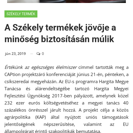
SZÉKELY TERMÉK
A Székely termékek jövője a
minőség biztosításán múlik
jún 23, 2019
0
Értékünk az egészséges élelmiszer
címmel tartották meg a
CAPtion projektzáró konferenciáját június 21-én, pénteken, a
csíkszeredai megyeházán. Az EU-s programra Hargita Megye
Tanácsa és alárendeltségébe tartozó Hargita Megyei
Fejlesztési Ügynökség 2017-ben pályázott, amelynek közel
232 ezer eurós költségvetéséhez a megyei tanács 40
százalékos önrésszel járult hozzá. A projekt célja a közös
agrárpolitika (KAP) által nyújtott uniós támogatások
jelentőségének népszerűsítése, valamint az EU
állampolgárait érintő szakpolitikák bemutatása.