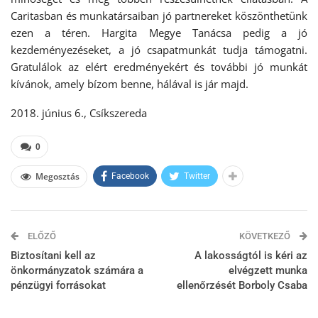
Caritasban és munkatársaiban jó partnereket köszönthetünk
ezen a téren. Hargita Megye Tanácsa pedig a jó
kezdeményezéseket, a jó csapatmunkát tudja támogatni.
Gratulálok az elért eredményekért és további jó munkát
kívánok, amely bízom benne, hálával is jár majd.
2018. június 6., Csíkszereda
0
Megosztás
Facebook
Twitter
ELŐZŐ
KÖVETKEZŐ
Biztosítani kell az
A lakosságtól is kéri az
önkormányzatok számára a
elvégzett munka
pénzügyi forrásokat
ellenőrzését Borboly Csaba