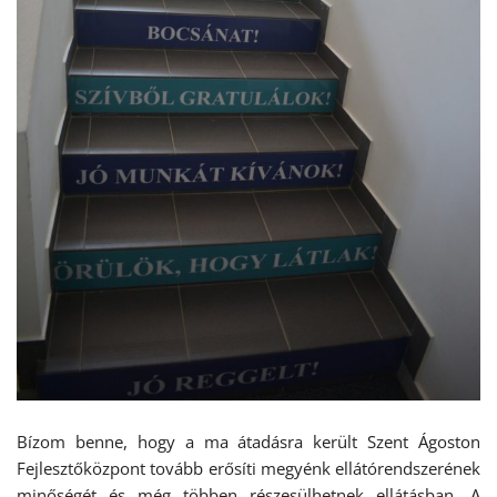
Bízom benne, hogy a ma átadásra került Szent Ágoston
Fejlesztőközpont tovább erősíti megyénk ellátórendszerének
minőségét és még többen részesülhetnek ellátásban. A