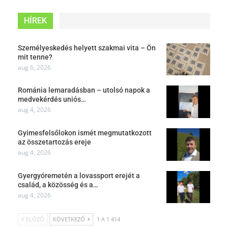
HÍREK
Személyeskedés helyett szakmai vita – Ön
mit tenne?
aug 6, 2026
Románia lemaradásban – utolsó napok a
medvekérdés uniós…
aug 4, 2026
Gyimesfelsőlokon ismét megmutatkozott
az összetartozás ereje
aug 4, 2026
Gyergyóremetén a lovassport erejét a
család, a közösség és a…
aug 4, 2026
ELŐZŐ
KÖVETKEZŐ
1 A 1 414