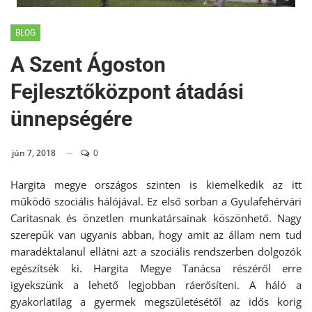
BLOG
A Szent Ágoston
Fejlesztőközpont átadási
ünnepségére
jún 7, 2018
0
Hargita megye országos szinten is kiemelkedik az itt
működő szociális hálójával. Ez első sorban a Gyulafehérvári
Caritasnak és önzetlen munkatársainak köszönhető. Nagy
szerepük van ugyanis abban, hogy amit az állam nem tud
maradéktalanul ellátni azt a szociális rendszerben dolgozók
egészítsék ki. Hargita Megye Tanácsa részéről erre
igyekszünk a lehető legjobban ráerősíteni. A háló a
gyakorlatilag a gyermek megszületésétől az idős korig