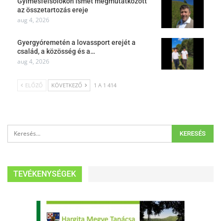
Gyimesfelsőlokon ismét megmutatkozott
az összetartozás ereje
aug 4, 2026
Gyergyóremetén a lovassport erejét a
család, a közösség és a…
aug 4, 2026
ELŐZŐ
KÖVETKEZŐ
1 A 1 414
TEVÉKENYSÉGEK