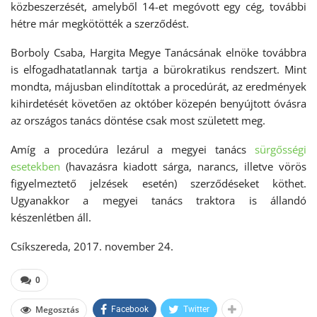
közbeszerzését, amelyből 14-et megóvott egy cég, további
hétre már megkötötték a szerződést.
Borboly Csaba, Hargita Megye Tanácsának elnöke továbbra
is elfogadhatatlannak tartja a bürokratikus rendszert. Mint
mondta, májusban elindítottak a procedúrát, az eredmények
kihirdetését követően az október közepén benyújtott óvásra
az országos tanács döntése csak most született meg.
Amíg a procedúra lezárul a megyei tanács
sürgősségi
esetekben
(havazásra kiadott sárga, narancs, illetve vörös
figyelmeztető jelzések esetén) szerződéseket köthet.
Ugyanakkor a megyei tanács traktora is állandó
készenlétben áll.
Csíkszereda, 2017. november 24.
0
Megosztás
Facebook
Twitter