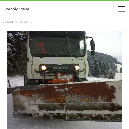
Borboly Csaba
Főoldal
Hírek