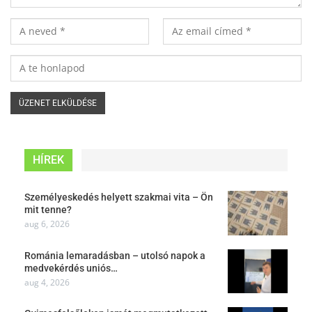
HÍREK
Személyeskedés helyett szakmai vita – Ön
mit tenne?
aug 6, 2026
Románia lemaradásban – utolsó napok a
medvekérdés uniós…
aug 4, 2026