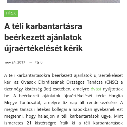
HÍREK
A téli karbantartásra
beérkezett ajánlatok
újraértékelését kérik
nov 24, 2017
0
A téli karbantartásokra beérkezett ajánlatok újraértékelését
kéri az Óvások Elbírálásának Országos Tanácsa (CNSC) a
tizennégy kistérség (lot) esetében, amelyre
óvást
nyújtottak
be. A beérkezett ajánlatok újraértékelését kérte Hargita
Megye Tanácsától, amelyre tíz nap áll rendelkezésére. A
megyei tanács illetékes kollégái a napokban igyekeznek ezt
megtenni, hogy haladjon a téli karbantartások ügye. Mint
ismeretes 21 kistérségre írták ki a téli karbantartások