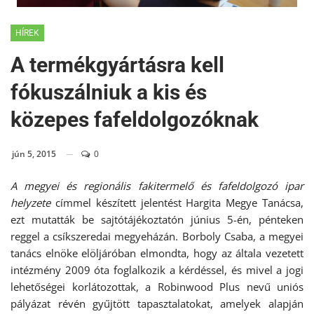
HÍREK
A termékgyártásra kell
fókuszálniuk a kis és
közepes fafeldolgozóknak
jún 5, 2015
0
A megyei és regionális fakitermelő és fafeldolgozó ipar
helyzete
címmel készített jelentést Hargita Megye Tanácsa,
ezt mutatták be sajtótájékoztatón június 5-én, pénteken
reggel a csíkszeredai megyeházán. Borboly Csaba, a megyei
tanács elnöke elöljáróban elmondta, hogy az általa vezetett
intézmény 2009 óta foglalkozik a kérdéssel, és mivel a jogi
lehetőségei korlátozottak, a Robinwood Plus nevű uniós
pályázat révén gyűjtött tapasztalatokat, amelyek alapján