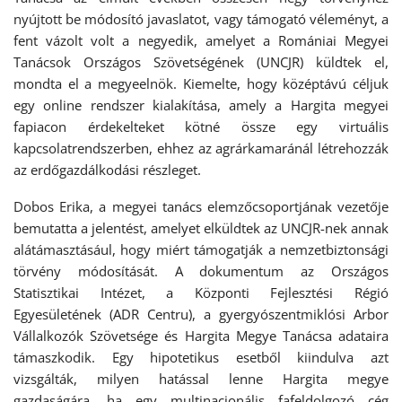
nyújtott be módosító javaslatot, vagy támogató véleményt, a
fent vázolt volt a negyedik, amelyet a Romániai Megyei
Tanácsok Országos Szövetségének (UNCJR) küldtek el,
mondta el a megyeelnök. Kiemelte, hogy középtávú céljuk
egy online rendszer kialakítása, amely a Hargita megyei
fapiacon érdekelteket kötné össze egy virtuális
kapcsolatrendszerben, ehhez az agrárkamaránál létrehozzák
az erdőgazdálkodási részleget.
Dobos Erika, a megyei tanács elemzőcsoportjának vezetője
bemutatta a jelentést, amelyet elküldtek az UNCJR-nek annak
alátámasztásául, hogy miért támogatják a nemzetbiztonsági
törvény módosítását. A dokumentum az Országos
Statisztikai Intézet, a Központi Fejlesztési Régió
Egyesületének (ADR Centru), a gyergyószentmiklósi Arbor
Vállalkozók Szövetsége és Hargita Megye Tanácsa adataira
támaszkodik. Egy hipotetikus esetből kiindulva azt
vizsgálták, milyen hatással lenne Hargita megye
gazdaságára, ha egy multinacionális fafeldolgozó cég