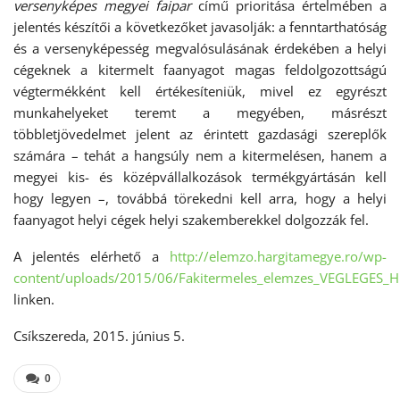
versenyképes megyei faipar
című prioritása értelmében a
jelentés készítői a következőket javasolják: a fenntarthatóság
és a versenyképesség megvalósulásának érdekében a helyi
cégeknek a kitermelt faanyagot magas feldolgozottságú
végtermékként kell értékesíteniük, mivel ez egyrészt
munkahelyeket teremt a megyében, másrészt
többletjövedelmet jelent az érintett gazdasági szereplők
számára – tehát a hangsúly nem a kitermelésen, hanem a
megyei kis- és középvállalkozások termékgyártásán kell
hogy legyen –, továbbá törekedni kell arra, hogy a helyi
faanyagot helyi cégek helyi szakemberekkel dolgozzák fel.
A jelentés elérhető a
http://elemzo.hargitamegye.ro/wp-
content/uploads/2015/06/Fakitermeles_elemzes_VEGLEGES_H
linken.
Csíkszereda, 2015. június 5.
0