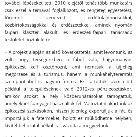
további lépéseket tett. 2010 elejétől tehát több munkatárs
csak ezzel a témával foglalkozott, és rengeteg egyeztetést,
fórumot szervezett erdőtulajdonosokkal,
közbirtokosságokkal és erdészetekkel, aminek nyomán
faipari klaszter alakult, és erdészeti-faipari tanácsadó
testületet hoztak létre.
– A projekt alapján az első következtetés, amit levontunk, az
volt, hogy térségünkben a fából való, hagyományos
építkezést kell ösztönözni, ami nemcsak a tájjelleg
megőrzése és a turizmus, hanem a munkahelyteremtés
szempontjából is nagyon fontos. Ezt tartottuk szem előtt
például a településeknek való 2012-es pénzleosztáskor,
amikor azokat a helyi közberuházásokat támogattuk,
amelyeknél faanyagot használtak fel. Változtatni akartunk az
építkezési szokásokon, hiszen jelenleg exportáljuk a fát, és
importáljuk a faterméket, holott ez működhetne helyben,
kivitel-behozatal nélkül is – vázolta a megyeelnök.