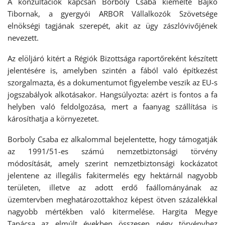
A konzultációk kapcsán Borboly Csaba kiemelte Bajkó
Tibornak, a gyergyói ARBOR Vállalkozók Szövetsége
elnökségi tagjának szerepét, akit az ügy zászlóvivőjének
nevezett.
Az elöljáró kitért a Régiók Bizottsága raportőreként készített
jelentésére is, amelyben szintén a fából való építkezést
szorgalmazta, és a dokumentumot figyelembe veszik az EU-s
jogszabályok alkotásakor. Hangsúlyozta: azért is fontos a fa
helyben való feldolgozása, mert a faanyag szállítása is
károsíthatja a környezetet.
Borboly Csaba ez alkalommal bejelentette, hogy támogatják
az 1991/51-es számú nemzetbiztonsági törvény
módosítását, amely szerint nemzetbiztonsági kockázatot
jelentene az illegális fakitermelés egy hektárnál nagyobb
területen, illetve az adott erdő faállományának az
üzemtervben meghatározottakhoz képest ötven százalékkal
nagyobb mértékben való kitermelése. Hargita Megye
Tanácsa az elmúlt években összesen négy törvényhez