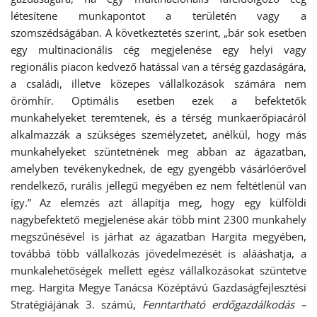
létesítene munkapontot a területén vagy a
szomszédságában. A következtetés szerint, „bár sok esetben
egy multinacionális cég megjelenése egy helyi vagy
regionális piacon kedvező hatással van a térség gazdaságára,
a családi, illetve közepes vállalkozások számára nem
örömhír. Optimális esetben ezek a befektetők
munkahelyeket teremtenek, és a térség munkaerőpiacáról
alkalmazzák a szükséges személyzetet, anélkül, hogy más
munkahelyeket szüntetnének meg abban az ágazatban,
amelyben tevékenykednek, de egy gyengébb vásárlóerővel
rendelkező, rurális jellegű megyében ez nem feltétlenül van
így.” Az elemzés azt állapítja meg, hogy egy külföldi
nagybefektető megjelenése akár több mint 2300 munkahely
megszűnésével is járhat az ágazatban Hargita megyében,
továbbá több vállalkozás jövedelmezését is alááshatja, a
munkalehetőségek mellett egész vállalkozásokat szüntetve
meg. Hargita Megye Tanácsa Középtávú Gazdaságfejlesztési
Stratégiájának 3. számú,
Fenntartható erdőgazdálkodás –