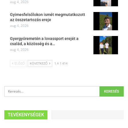
aug 4, 2026
Gyimesfelsőlokon ismét megmutatkozott
az összetartozás ereje
aug 4, 2026
Gyergyóremetén a lovassport erejét a
család, a közösség és a…
aug 4, 2026
ELŐZŐ
KÖVETKEZŐ
1 A 1 414
TEVÉKENYSÉGEK