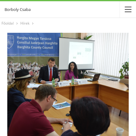
Borboly Csaba
Főoldal
Hírek