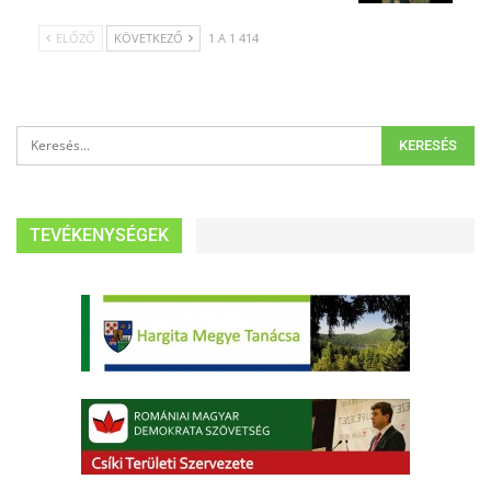
ELŐZŐ
KÖVETKEZŐ
1 A 1 414
TEVÉKENYSÉGEK