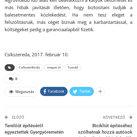
legrövidebb idő alatt kell beavatkozni a kátyúk betömését és
más hibák javítását illetően, hogy biztosítani tudják a
balesetmentes közlekedést. Ha nem tesz eleget a
felszólításnak, más céget bíznak meg a karbantartással, a
költségeket pedig a garanciaalapból fizetik.
Csíkszereda, 2017. február 10.
Csíkszentkirály
megyei út
Tusnád
0
Megosztás
Facebook
Twitter
ELŐZŐ
KÖVETKEZŐ
Terelőút építéséről
Bicikliút építéséhez
egyeztettek Gyergyóremetén
szólhatnak hozzá autósok