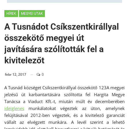
HÍREK
MEGYEI UTAK
A Tusnádot Csíkszentkirállyal
összekötő megyei út
javítására szólították fel a
kivitelezőt
febr 12, 2017
0
A Tusnád községet Csíkszentkirállyal összekötő 123A megyei
jelzésű út karbantartására szólította fel Hargita Megye
Tanácsa a Viaduct Kft.-t, miután múlt év decemberében
ideiglenes
munkálatokat végeztek az úton, amelynek
felújításával 2012-ben végeztek, és a kivitelező garanciát
vállalt az elvégzett munkára. A levél szerint a lehető