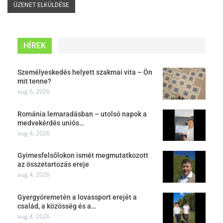
HÍREK
Személyeskedés helyett szakmai vita – Ön
mit tenne?
aug 6, 2026
Románia lemaradásban – utolsó napok a
medvekérdés uniós…
aug 4, 2026
Gyimesfelsőlokon ismét megmutatkozott
az összetartozás ereje
aug 4, 2026
Gyergyóremetén a lovassport erejét a
család, a közösség és a…
aug 4, 2026