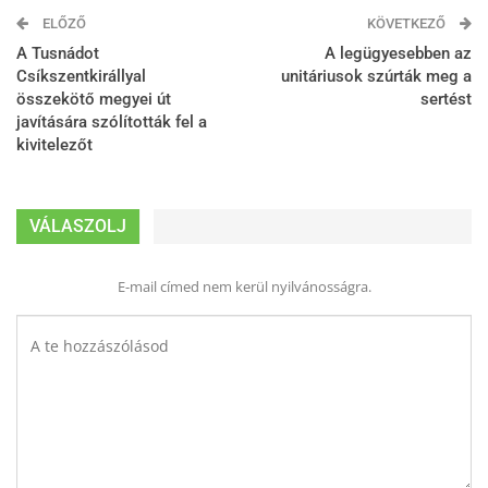
ELŐZŐ
KÖVETKEZŐ
A Tusnádot
A legügyesebben az
Csíkszentkirállyal
unitáriusok szúrták meg a
összekötő megyei út
sertést
javítására szólították fel a
kivitelezőt
VÁLASZOLJ
E-mail címed nem kerül nyilvánosságra.