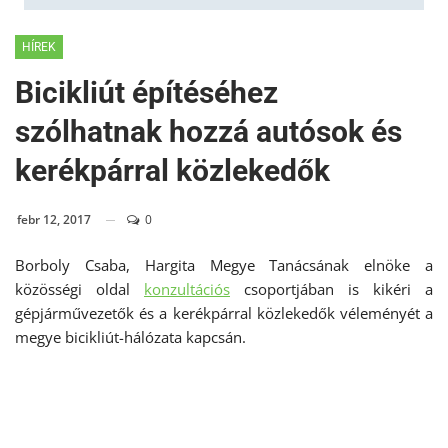
HÍREK
Bicikliút építéséhez
szólhatnak hozzá autósok és
kerékpárral közlekedők
febr 12, 2017
0
Borboly Csaba, Hargita Megye Tanácsának elnöke a
közösségi oldal
konzultációs
csoportjában is kikéri a
gépjárművezetők és a kerékpárral közlekedők véleményét a
megye bicikliút-hálózata kapcsán.