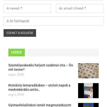
HÍREK
Személyeskedés helyett szakmai vita – Ön
mit tenne?
aug 6, 2026
Románia lemaradásban – utolsó napok a
medvekérdés uniós…
aug 4, 2026
Gyimesfelsőlokon ismét megmutatkozott