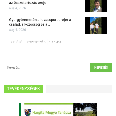
az összetartozás ereje
aug 4, 2026
Gyergyóremetén a lovassport erejét a
család, a közösség és a…
aug 4, 2026
ELŐZŐ
KÖVETKEZŐ
1 A 1 414
TEVÉKENYSÉGEK