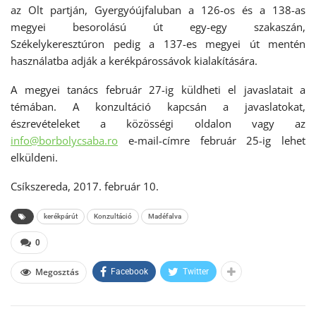
az Olt partján, Gyergyóújfaluban a 126-os és a 138-as
megyei besorolású út egy-egy szakaszán,
Székelykeresztúron pedig a 137-es megyei út mentén
használatba adják a kerékpárossávok kialakítására.
A megyei tanács február 27-ig küldheti el javaslatait a
témában. A konzultáció kapcsán a javaslatokat,
észrevételeket a közösségi oldalon vagy az
info@borbolycsaba.ro
e-mail-címre február 25-ig lehet
elküldeni.
Csíkszereda, 2017. február 10.
kerékpárút
Konzultáció
Madéfalva
0
Megosztás
Facebook
Twitter