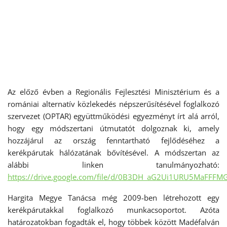
Az előző évben a Regionális Fejlesztési Minisztérium és a
romániai alternatív közlekedés népszerűsítésével foglalkozó
szervezet (OPTAR) együttműködési egyezményt írt alá arról,
hogy egy módszertani útmutatót dolgoznak ki, amely
hozzájárul az ország fenntartható fejlődéséhez a
kerékpárutak hálózatának bővítésével. A módszertan az
alábbi linken tanulmányozható:
https://drive.google.com/file/d/0B3DH_aG2Ui1URU5MaFFF
Hargita Megye Tanácsa még 2009-ben létrehozott egy
kerékpárutakkal foglalkozó munkacsoportot. Azóta
határozatokban fogadták el, hogy többek között Madéfalván