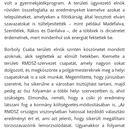
volt a gyermekjátékprogram. A területi ügyvezető elnök
röviden összefoglalta az eredményeket kiemelve azokat a
településeket, amelyeken a főtitkárság által leosztott elvárt
szavazatokat is túlteljesítették – mint például Madéfalva,
Szentlélek, Rákos és Dánfalva –, de a többiek is dicséretet
érdemelnek, mert mindenhol sok energiát fektettek be.
Borboly Csaba területi elnök szintén köszönetet mondott
azoknak, akik segítettek az elmúlt hetekben. Kiemelte a
területi RMDSZ-szervezet csapatát, amely nagyon sokat
dolgozott, és megköszönte a polgármestereknek meg a helyi
csapatoknak is a sok munkát. Megemlítette, hogy júniusban
szeretné, ha sikerülne a városban tisztújítást tartani, majd
pedig az ősz folyamán a többi helyi szervezetben is, ahol
szükséges. Elmondta, reméli, hogy a csíki jó eredmény
látszani fog a kormány költségvetés-módosításában is. „Az
RMDSZ országos viszonylatban hatossal kezdődő választási
eredményt ért el, ami azt jelenti, hogy sikerült megállítani
törzsszavazóink lemorzsolódását. Ugyanakkor a folyamat