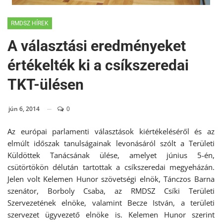
RMDSZ HÍREK
A választási eredményeket
értékelték ki a csíkszeredai
TKT-ülésen
jún 6, 2014
0
Az európai parlamenti választások kiértékeléséről és az
elmúlt időszak tanulságainak levonásáról szólt a Területi
Küldöttek Tanácsának ülése, amelyet június 5-én,
csütörtökön délután tartottak a csíkszeredai megyeházán.
Jelen volt Kelemen Hunor szövetségi elnök, Tánczos Barna
szenátor, Borboly Csaba, az RMDSZ Csíki Területi
Szervezetének elnöke, valamint Becze István, a területi
szervezet ügyvezető elnöke is. Kelemen Hunor szerint