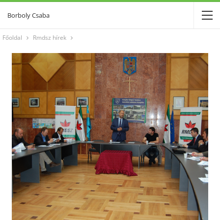
Borboly Csaba
Főoldal
Rmdsz hírek