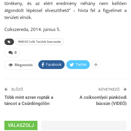
törékeny, és az elért eredmény néhány nem kellően
átgondolt lépéssel elveszíthető” – hívta fel a figyelmet a
területi elnök.
Csíkszereda, 2014. június 5.
RMDSZ Csíki Területi Szervezete
0
Megosztás
Facebook
Twitter
ELŐZŐ
KÖVETKEZŐ
Több mint ezren ropták a
A csíksomlyói pünkösdi
táncot a Csűrdöngölőn
búcsún (VIDEÓ)
VÁLASZOLJ