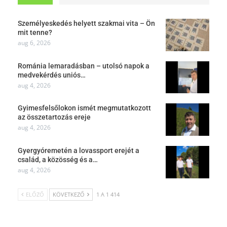
Személyeskedés helyett szakmai vita – Ön
mit tenne?
aug 6, 2026
Románia lemaradásban – utolsó napok a
medvekérdés uniós…
aug 4, 2026
Gyimesfelsőlokon ismét megmutatkozott
az összetartozás ereje
aug 4, 2026
Gyergyóremetén a lovassport erejét a
család, a közösség és a…
aug 4, 2026
ELŐZŐ
KÖVETKEZŐ
1 A 1 414