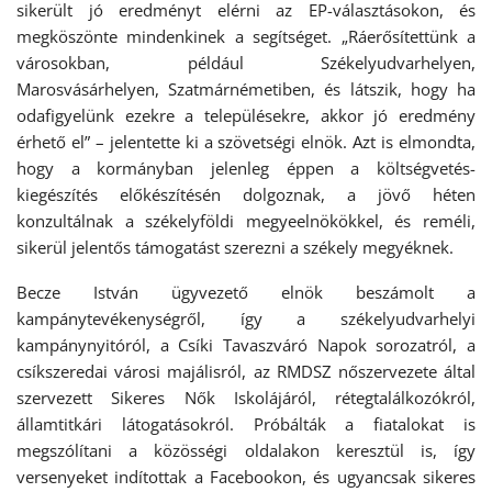
sikerült jó eredményt elérni az EP-választásokon, és
megköszönte mindenkinek a segítséget. „Ráerősítettünk a
városokban, például Székelyudvarhelyen,
Marosvásárhelyen, Szatmárnémetiben, és látszik, hogy ha
odafigyelünk ezekre a településekre, akkor jó eredmény
érhető el” – jelentette ki a szövetségi elnök. Azt is elmondta,
hogy a kormányban jelenleg éppen a költségvetés-
kiegészítés előkészítésén dolgoznak, a jövő héten
konzultálnak a székelyföldi megyeelnökökkel, és reméli,
sikerül jelentős támogatást szerezni a székely megyéknek.
Becze István ügyvezető elnök beszámolt a
kampánytevékenységről, így a székelyudvarhelyi
kampánynyitóról, a Csíki Tavaszváró Napok sorozatról, a
csíkszeredai városi majálisról, az RMDSZ nőszervezete által
szervezett Sikeres Nők Iskolájáról, rétegtalálkozókról,
államtitkári látogatásokról. Próbálták a fiatalokat is
megszólítani a közösségi oldalakon keresztül is, így
versenyeket indítottak a Facebookon, és ugyancsak sikeres