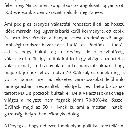
felel meg. Nincs miért koppintsuk az angolokat, ugyanis ott
500 éve építik a demokráciát, nálunk meg 22 éve.
Ami pedig az arányos választási rendszert illeti, az hosszú
időre maradni fog, ugyanis bárki kerül kormányra, ott kopik,
és nem lesz érdeke a hanyatt esést eredményező angol
többségi rendszer bevezetése. Tudták ezt Pontáék is, tudták
azt is, hogy bukni fog a törvény, de a helyhatósági
választások előtt így tudtak küldeni egy világos üzenetet a
választóknak, a bizonytalan önkormányzatisoknak, hogy
majd ők jönnek fél év múlva 70-80%-kal, és ennek meg is
volt a hatása, mert az előzetes várakozásokat felülmúló
támogatásban részesültek jelöltjeik, és betonbiztosnak
tartott PD-L-s pozíciók buktak el. De a választásoknak vége,
világos a helyzet, nem fognak jönni 70-80%-kal ősszel.
Örülnek majd az 50 + 1-nek is, ami a mostani instabil
gazdasági helyzetben vékonyka dolog.
A lényeg az, hogy nehezen tudok olyan politikai konstellációt