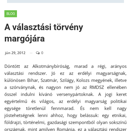
BLOG
A választási törvény
margójára
jún 29, 2012
0
Döntött az Alkotmánybíróság, marad a régi, arányos
választási rendszer. Jó ez az erdélyi magyarságnak,
különösen Bihar, Szatmár, Szilágy, Kolozs megyének, illetve
a szórványnak, és nagyon nem jó az RMDSZ ellenében
ősszel indulni kívánó versenypártoknak. A jogi keret
egyértelmű és világos, az erdélyi magyarság politikai
egysége töretlenül fennmarad. És nem kell nagy
jóstehetségnek lenni ahhoz, hogy belássuk: egy etnikai,
földrajzi, történelmi, gazdasági szempontból olyan sokszínű
országnak, mint amilyen Románia, ez a választási rendszer