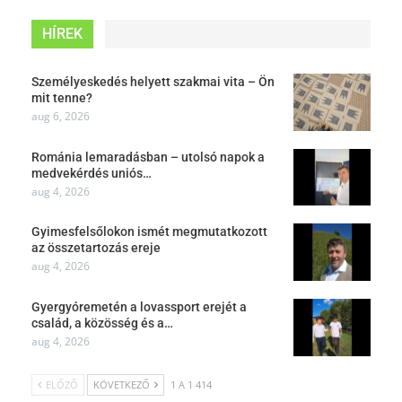
HÍREK
Személyeskedés helyett szakmai vita – Ön
mit tenne?
aug 6, 2026
Románia lemaradásban – utolsó napok a
medvekérdés uniós…
aug 4, 2026
Gyimesfelsőlokon ismét megmutatkozott
az összetartozás ereje
aug 4, 2026
Gyergyóremetén a lovassport erejét a
család, a közösség és a…
aug 4, 2026
ELŐZŐ
KÖVETKEZŐ
1 A 1 414