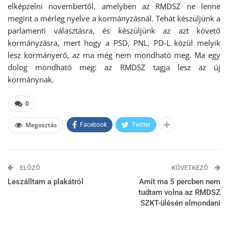
elképzelni novembertől, amelyben az RMDSZ ne lenne
megint a mérleg nyelve a kormányzásnál. Tehát készüljünk a
parlamenti választásra, és készüljünk az azt követő
kormányzásra, mert hogy a PSD, PNL, PD-L közül melyik
lesz kormányerő, az ma még nem mondható meg. Ma egy
dolog mondható meg: az RMDSZ tagja lesz az új
kormánynak.
0
Megosztás
Facebook
Twitter
ELŐZŐ
KÖVETKEZŐ
Leszálltam a plakátról
Amit ma 5 percben nem
tudtam volna az RMDSZ
SZKT-ülésén elmondani