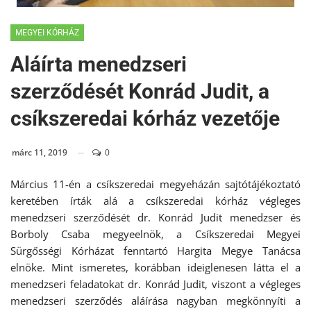
MEGYEI KÓRHÁZ
Aláírta menedzseri
szerződését Konrád Judit, a
csíkszeredai kórház vezetője
márc 11, 2019
0
Március 11-én a csíkszeredai megyeházán sajtótájékoztató
keretében írták alá a csíkszeredai kórház végleges
menedzseri szerződését dr. Konrád Judit menedzser és
Borboly Csaba megyeelnök, a Csíkszeredai Megyei
Sürgősségi Kórházat fenntartó Hargita Megye Tanácsa
elnöke. Mint ismeretes, korábban ideiglenesen látta el a
menedzseri feladatokat dr. Konrád Judit, viszont a végleges
menedzseri szerződés aláírása nagyban megkönnyíti a