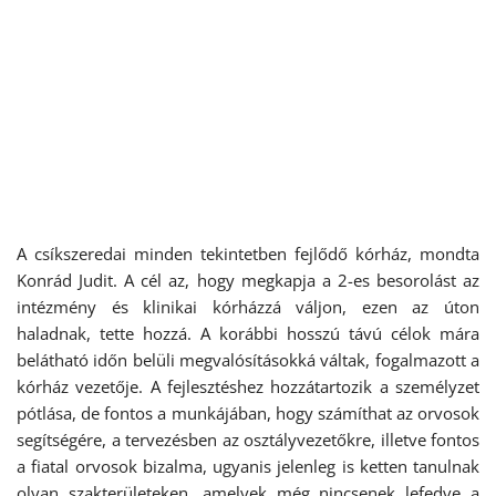
A csíkszeredai minden tekintetben fejlődő kórház, mondta
Konrád Judit. A cél az, hogy megkapja a 2-es besorolást az
intézmény és klinikai kórházzá váljon, ezen az úton
haladnak, tette hozzá. A korábbi hosszú távú célok mára
belátható időn belüli megvalósításokká váltak, fogalmazott a
kórház vezetője. A fejlesztéshez hozzátartozik a személyzet
pótlása, de fontos a munkájában, hogy számíthat az orvosok
segítségére, a tervezésben az osztályvezetőkre, illetve fontos
a fiatal orvosok bizalma, ugyanis jelenleg is ketten tanulnak
olyan szakterületeken, amelyek még nincsenek lefedve a