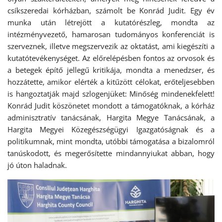
csíkszeredai kórházban, számolt be Konrád Judit. Egy év
munka után létrejött a kutatórészleg, mondta az
intézményvezető, hamarosan tudományos konferenciát is
szerveznek, illetve megszervezik az oktatást, ami kiegészíti a
kutatótevékenységet. Az előrelépésben fontos az orvosok és
a betegek építő jellegű kritikája, mondta a menedzser, és
hozzátette, amikor elérték a kitűzött célokat, erőteljesebben
is hangoztatják majd szlogenjüket: Minőség mindenekfelett!
Konrád Judit köszönetet mondott a támogatóknak, a kórház
adminisztratív tanácsának, Hargita Megye Tanácsának, a
Hargita Megyei Közegészségügyi Igazgatóságnak és a
politikumnak, mint mondta, utóbbi támogatása a bizalomról
tanúskodott, és megerősítette mindannyiukat abban, hogy
jó úton haladnak.