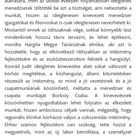
aláírására, mert az utóbbi években folyamatosan ideiglenes
menedzserek töltötték be ezt a tisztséget, ami nehezítette a
munkát, hiszen az ideiglenesen kinevezett menedzser
igazgatókat és főorvoskat is csak ideiglenesen nevezhetett ki.
Mostantól ennek az időszaknak vége, sokkal könnyebb lesz
mindenkinek hosszú távra tervezni, és lehet építkezni,
mondta Hargita Megye Tanácsának elnöke, aki azt is
hozzátette, hogy az elkövetkező időszakban az intézmény
fejlesztésére és az eszközbeszerzésre fektetik a hangsúlyt.
Konrád Judit ideiglenes kinevezése alatt sokat változott a
kórház megítélése, a közhangulat, állami kitüntetésben
részesült az intézmény, ez mind a jó vezetésnek és a jó
csapatmunkának köszönhető, méltatta a menedzser és
csapata munkáját Borboly Csaba. A kinevezésnek
köszönhetően nyugodtabban lehet folytatni az elkezdett
munkát, hiszen ambiciózus céljaik vannak, mégpedig, hogy
regionális klinikai kórházzá váljon a csíkszeredai intézmény.
Ehhez számos fejlesztésre van szükség, tette hozzá a
megyeelnök, mint az új labor beindítása, a személyzet