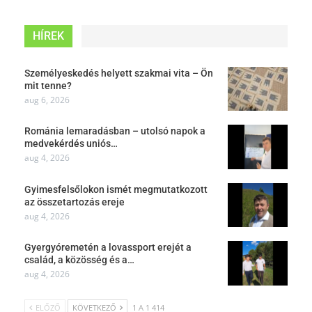
HÍREK
Személyeskedés helyett szakmai vita – Ön
mit tenne?
aug 6, 2026
Románia lemaradásban – utolsó napok a
medvekérdés uniós…
aug 4, 2026
Gyimesfelsőlokon ismét megmutatkozott
az összetartozás ereje
aug 4, 2026
Gyergyóremetén a lovassport erejét a
család, a közösség és a…
aug 4, 2026
ELŐZŐ
KÖVETKEZŐ
1 A 1 414