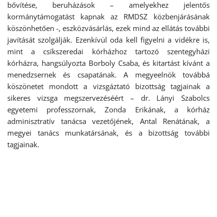
bővítése, beruházások – amelyekhez jelentős
kormánytámogatást kapnak az RMDSZ közbenjárásának
köszönhetően -, eszközvásárlás, ezek mind az ellátás további
javítását szolgálják. Ezenkívül oda kell figyelni a vidékre is,
mint a csíkszeredai kórházhoz tartozó szentegyházi
kórházra, hangsúlyozta Borboly Csaba, és kitartást kívánt a
menedzsernek és csapatának. A megyeelnök továbbá
köszönetet mondott a vizsgáztató bizottság tagjainak a
sikeres vizsga megszervezéséért – dr. Lányi Szabolcs
egyetemi professzornak, Zonda Erikának, a kórház
adminisztratív tanácsa vezetőjének, Antal Renátának, a
megyei tanács munkatársának, és a bizottság további
tagjainak.