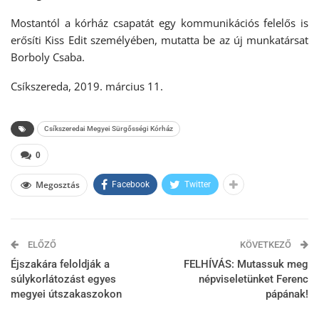
Mostantól a kórház csapatát egy kommunikációs felelős is
erősíti Kiss Edit személyében, mutatta be az új munkatársat
Borboly Csaba.
Csíkszereda, 2019. március 11.
Csíkszeredai Megyei Sürgősségi Kórház
0
Megosztás
Facebook
Twitter
ELŐZŐ
KÖVETKEZŐ
Éjszakára feloldják a
FELHÍVÁS: Mutassuk meg
súlykorlátozást egyes
népviseletünket Ferenc
megyei útszakaszokon
pápának!