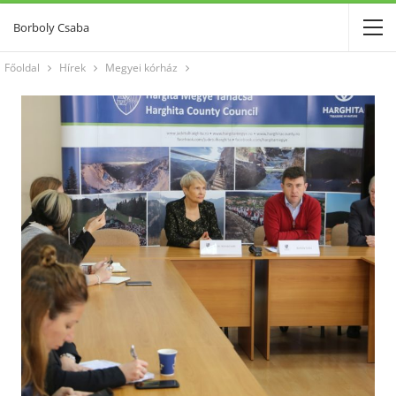
Borboly Csaba
Főoldal
Hírek
Megyei kórház