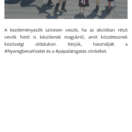
A kezdeményezők szívesen veszik, ha az akcióban részt
vevők fotót is készítenek magukról, amit közzétesznek
közösségi oldalukon. Kérjük, használják a
#NyeregbenaViselet és a #pápalátogatás címkéket.