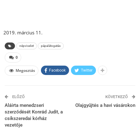
március 11.
népviselet
pápalátogatás
0
Megosztás
Facebook
Twitter
ELŐZŐ
KÖVETKEZŐ
Aláírta menedzseri
Olajgyűjtés a havi vásárokon
szerződését Konrád Judit, a
csíkszeredai kórház
vezetője