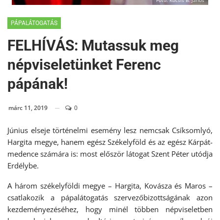
Fotó: Kocsis B. János
PÁPALÁTOGATÁS
FELHÍVÁS: Mutassuk meg
népviseletünket Ferenc
pápának!
márc 11, 2019
0
Június elseje történelmi esemény lesz nemcsak Csíksomlyó,
Hargita megye, hanem egész Székelyföld és az egész Kárpát-
medence számára is: most először látogat Szent Péter utódja
Erdélybe.
A három székelyföldi megye – Hargita, Kovásza és Maros –
csatlakozik a pápalátogatás szervezőbizottságának azon
kezdeményezéséhez, hogy minél többen népviseletben