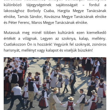
különböző tájegységeinek sajátosságait – fordul a
lakossághoz Borboly Csaba, Hargita Megye Tanácsának
elnöke, Tamás Sándor, Kovászna Megye Tanácsának elnöke
és Péter Ferenc, Maros Megye Tanácsának elnöke.
Mutassuk meg minél többen kultúránk ezen kiemelkedő
értékét a világnak. Legyen az szoknya, kalap, mellény.
Csatlakozzon Ön is hozzánk! Vegyünk fel szoknyát, zsinóros
harisnyát, mellényt vagy kalapot és viseljük büszkén!