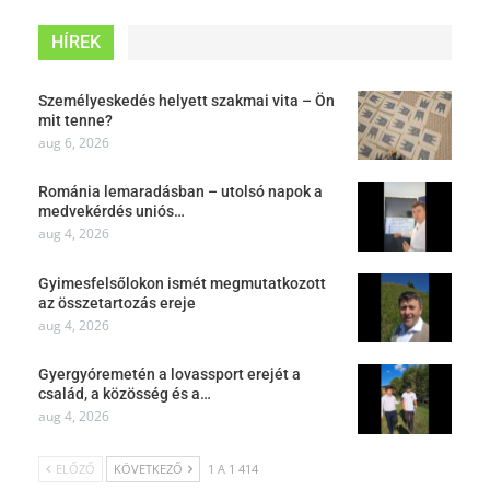
HÍREK
Személyeskedés helyett szakmai vita – Ön
mit tenne?
aug 6, 2026
Románia lemaradásban – utolsó napok a
medvekérdés uniós…
aug 4, 2026
Gyimesfelsőlokon ismét megmutatkozott
az összetartozás ereje
aug 4, 2026
Gyergyóremetén a lovassport erejét a
család, a közösség és a…
aug 4, 2026
ELŐZŐ
KÖVETKEZŐ
1 A 1 414