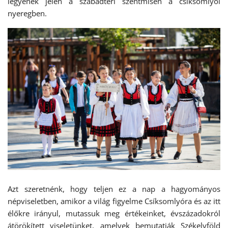
legyenek jelen a szabadtéri szentmisén a csíksomlyói
nyeregben.
Azt szeretnénk, hogy teljen ez a nap a hagyományos
népviseletben, amikor a világ figyelme Csíksomlyóra és az itt
élőkre irányul, mutassuk meg értékeinket, évszázadokról
átörökített viseletünket, amelyek bemutatják Székelyföld