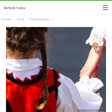
Borboly Csaba
Főoldal
Hírek
Pápalátogatás