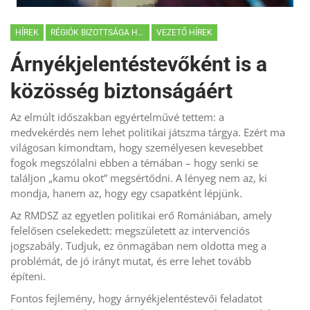
HÍREK
RÉGIÓK BIZOTTSÁGA HÍREK
VEZETŐ HÍREK
Árnyékjelentéstevőként is a
közösség biztonságáért
Az elmúlt időszakban egyértelművé tettem: a
medvekérdés nem lehet politikai játszma tárgya. Ezért ma
világosan kimondtam, hogy személyesen kevesebbet
fogok megszólalni ebben a témában – hogy senki se
találjon „kamu okot” megsértődni. A lényeg nem az, ki
mondja, hanem az, hogy egy csapatként lépjünk.
Az RMDSZ az egyetlen politikai erő Romániában, amely
felelősen cselekedett: megszületett az intervenciós
jogszabály. Tudjuk, ez önmagában nem oldotta meg a
problémát, de jó irányt mutat, és erre lehet tovább
építeni.
Fontos fejlemény, hogy árnyékjelentéstevői feladatot