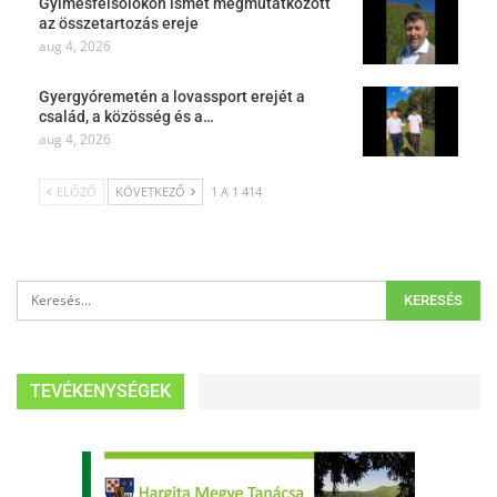
Gyimesfelsőlokon ismét megmutatkozott
az összetartozás ereje
aug 4, 2026
Gyergyóremetén a lovassport erejét a
család, a közösség és a…
aug 4, 2026
ELŐZŐ
KÖVETKEZŐ
1 A 1 414
TEVÉKENYSÉGEK