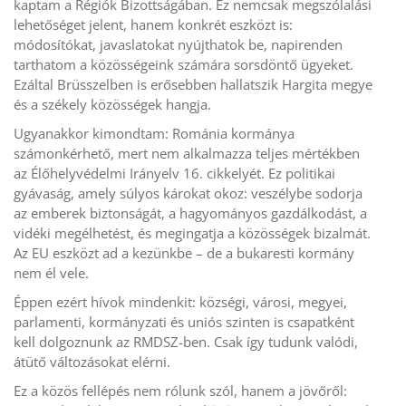
kaptam a Régiók Bizottságában. Ez nemcsak megszólalási
lehetőséget jelent, hanem konkrét eszközt is:
módosítókat, javaslatokat nyújthatok be, napirenden
tarthatom a közösségeink számára sorsdöntő ügyeket.
Ezáltal Brüsszelben is erősebben hallatszik Hargita megye
és a székely közösségek hangja.
Ugyanakkor kimondtam: Románia kormánya
számonkérhető, mert nem alkalmazza teljes mértékben
az Élőhelyvédelmi Irányelv 16. cikkelyét. Ez politikai
gyávaság, amely súlyos károkat okoz: veszélybe sodorja
az emberek biztonságát, a hagyományos gazdálkodást, a
vidéki megélhetést, és megingatja a közösségek bizalmát.
Az EU eszközt ad a kezünkbe – de a bukaresti kormány
nem él vele.
Éppen ezért hívok mindenkit: községi, városi, megyei,
parlamenti, kormányzati és uniós szinten is csapatként
kell dolgoznunk az RMDSZ-ben. Csak így tudunk valódi,
átütő változásokat elérni.
Ez a közös fellépés nem rólunk szól, hanem a jövőről: