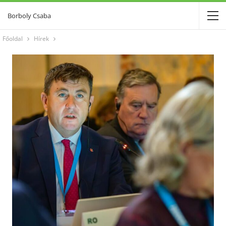
Borboly Csaba
Főoldal
Hírek