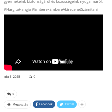
gyermekeink biztonságáról és közösségeink nyugalmáról.
#HargitaHangja #EmberekEmbereAkireLehetSzámítani
okt 3, 2025
0
0
Megosztás
Facebook
Twitter