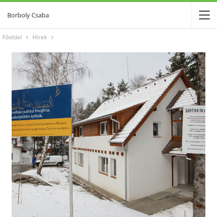
Borboly Csaba
Főoldal
Hírek