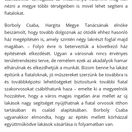
nézni a megye többi térségeiben is mivel lehet segíteni a
fiatalokat.
Borboly Csaba, Hargita Megye Tanácsának elnöke
beszámolt, hogy tovább dolgoznak az ötödik ehhez hasonló
ház megépítésén is, amely szintén négy lakrészt foglal majd
magában. – Folyó évre is beterveztük a következő ház
építésének elkezdését. Ugyan a városnak nincs érvényes
területrendezési terve, de remélem ezek az akadályok hamar
elhárulnak és elkezdhetjük a munkát. Bízom benne ha lakást
építünk a fiataloknak, jó műszereket szerzünk be továbbra is
és továbbképzési lehetőségeket biztosítunk további fiatal
szakorvosokat csábíthatunk haza – emelte ki a megyeelnök
hozzátéve, hogy a város magas ingatlan árai mellet az új
lakások nagy segítséget nyújthatnak a fiatal orvosok itthon
tartásában és család alapításában. Borboly Csaba
ugyanakkor elmondta, hogy az építés mellett kórházzal
együttműködve lakások vásárlása is folyamatban van.