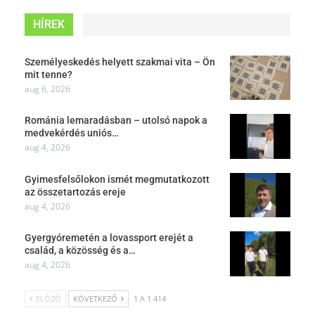
HÍREK
Személyeskedés helyett szakmai vita – Ön
mit tenne?
aug 6, 2026
Románia lemaradásban – utolsó napok a
medvekérdés uniós…
aug 4, 2026
Gyimesfelsőlokon ismét megmutatkozott
az összetartozás ereje
aug 4, 2026
Gyergyóremetén a lovassport erejét a
család, a közösség és a…
aug 4, 2026
ELŐZŐ
KÖVETKEZŐ
1 A 1 414