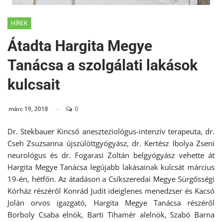
HÍREK
Átadta Hargita Megye
Tanácsa a szolgálati lakások
kulcsait
márc 19, 2018
0
Dr. Stekbauer Kincső aneszteziológus-intenzív terapeuta, dr.
Cseh Zsuzsanna újszülöttgyógyász, dr. Kertész Ibolya Zseni
neurológus és dr. Fogarasi Zoltán belgyógyász vehette át
Hargita Megye Tanácsa legújabb lakásainak kulcsát március
19-én, hétfőn. Az átadáson a Csíkszeredai Megye Sürgősségi
Kórház részéről Konrád Judit ideiglenes menedzser és Kacsó
Jolán orvos igazgató, Hargita Megye Tanácsa részéről
Borboly Csaba elnök, Barti Tihamér alelnök, Szabó Barna