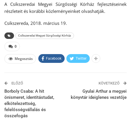
A Csíkszeredai Megyei Sürgősségi Kórház fejlesztéseinek
részleteit és korábbi közleményeinket olvashatják.
Csíkszereda, 2018. március 19.
Csíkszeredai Megyei Sürgősségi Kórház
0
Megosztás
Facebook
Twitter
ELŐZŐ
KÖVETKEZŐ
Borboly Csaba: A hit
Gyulai Arthur a megyei
önismeret, identitástudat,
könyvtár ideiglenes vezetője
elkötelezettség,
felelősségvállalás és
összefogás