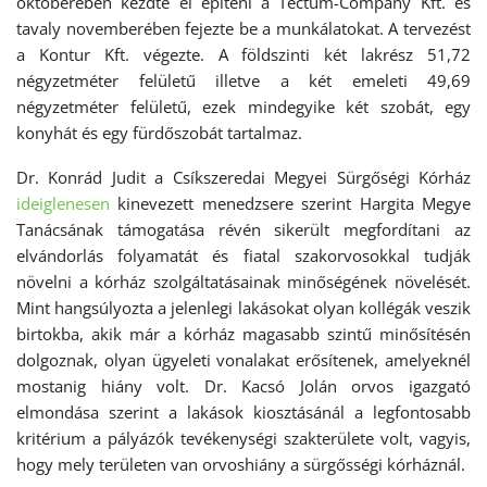
októberében kezdte el építeni a Tectum-Company Kft. és
tavaly novemberében fejezte be a munkálatokat. A tervezést
a Kontur Kft. végezte. A földszinti két lakrész 51,72
négyzetméter felületű illetve a két emeleti 49,69
négyzetméter felületű, ezek mindegyike két szobát, egy
konyhát és egy fürdőszobát tartalmaz.
Dr. Konrád Judit a Csíkszeredai Megyei Sürgőségi Kórház
ideiglenesen
kinevezett menedzsere szerint Hargita Megye
Tanácsának támogatása révén sikerült megfordítani az
elvándorlás folyamatát és fiatal szakorvosokkal tudják
növelni a kórház szolgáltatásainak minőségének növelését.
Mint hangsúlyozta a jelenlegi lakásokat olyan kollégák veszik
birtokba, akik már a kórház magasabb szintű minősítésén
dolgoznak, olyan ügyeleti vonalakat erősítenek, amelyeknél
mostanig hiány volt. Dr. Kacsó Jolán orvos igazgató
elmondása szerint a lakások kiosztásánál a legfontosabb
kritérium a pályázók tevékenységi szakterülete volt, vagyis,
hogy mely területen van orvoshiány a sürgősségi kórháznál.