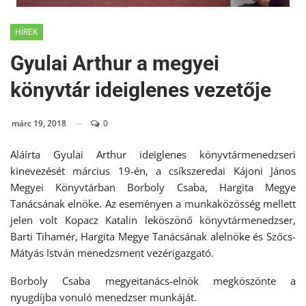
HÍREK
Gyulai Arthur a megyei
könyvtár ideiglenes vezetője
márc 19, 2018
0
Aláírta Gyulai Arthur ideiglenes könyvtármenedzseri
kinevezését március 19-én, a csíkszeredai Kájoni János
Megyei Könyvtárban Borboly Csaba, Hargita Megye
Tanácsának elnöke. Az eseményen a munkaközösség mellett
jelen volt Kopacz Katalin leköszönő könyvtármenedzser,
Barti Tihamér, Hargita Megye Tanácsának alelnöke és Szőcs-
Mátyás István menedzsment vezérigazgató.
Borboly Csaba megyeitanács-elnök megköszönte a
nyugdíjba vonuló menedzser munkáját.