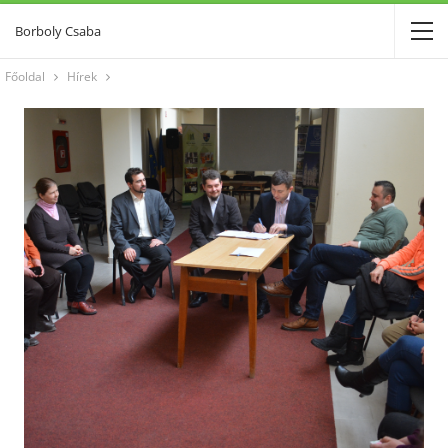
Borboly Csaba
Főoldal
Hírek