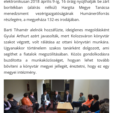
elektronikusan 2018 április 9-ig, 16 óráig nyújthatják be zárt
borítékban (aláírás nélkül) Hargita Megye Tanácsa
menedzsment vezérigazgatóságának Humánerőforrás
részlegére, a megyeháza 132-es irodájában.
Barti Tihamér alelnök hozzáfűzte, ideiglenes megoldásként
Gyulai Arthurt azért javasolták, mert Kolozsváron könyvtár
szakot végzett, volt rálátása az ottani könyvtári munkára.
Ugyanakkor történelem szakos tanárként dolgozott, ami
segíthet a fiatalok megszólításában. Közös gondolkodásra
buzdította a munkaközösséget, hogyan lehet tovább
bővíteni a könyvtár megyei jellegét, éreztetni, hogy ez egy
megyei intézmény.