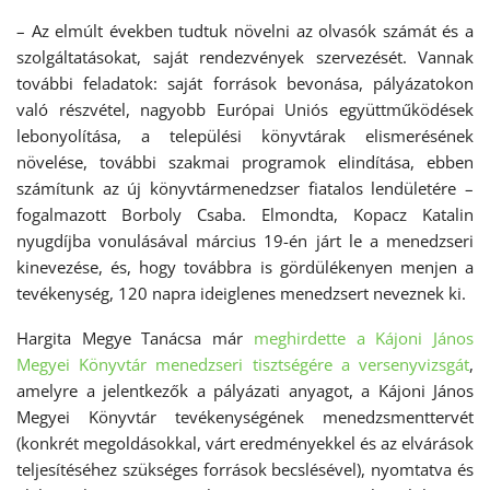
– Az elmúlt években tudtuk növelni az olvasók számát és a
szolgáltatásokat, saját rendezvények szervezését. Vannak
további feladatok: saját források bevonása, pályázatokon
való részvétel, nagyobb Európai Uniós együttműködések
lebonyolítása, a települési könyvtárak elismerésének
növelése, további szakmai programok elindítása, ebben
számítunk az új könyvtármenedzser fiatalos lendületére –
fogalmazott Borboly Csaba. Elmondta, Kopacz Katalin
nyugdíjba vonulásával március 19-én járt le a menedzseri
kinevezése, és, hogy továbbra is gördülékenyen menjen a
tevékenység, 120 napra ideiglenes menedzsert neveznek ki.
Hargita Megye Tanácsa már
meghirdette a Kájoni János
Megyei Könyvtár menedzseri tisztségére a versenyvizsgát
,
amelyre a jelentkezők a pályázati anyagot, a Kájoni János
Megyei Könyvtár tevékenységének menedzsmenttervét
(konkrét megoldásokkal, várt eredményekkel és az elvárások
teljesítéséhez szükséges források becslésével), nyomtatva és