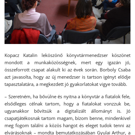
Kopacz Katalin leköszönő könyvtármenedzser köszönet
mondott a munkaközösségnek, mert egy igazán jó,
összeforrott csapat alakult ki az évek során. Borboly Csaba
azt javasolta, hogy az új menedzser is tartson igényt elődje
tapasztalatára, a megkezdett jó gyakorlatokat vigye tovább.
– Szeretném, ha bővülne és nyitna a könyvtár a fiatalok fele,
elsődleges célnak tartom, hogy a fiatalokat vonzzuk be,
ugyanakkor bővítsük a digitalizált állományt is. Jó
csapatjátékosnak tartom magam, bízom benne, mindenkivel
meg fogom találni a közös hangot és eleget tudok tenni az
elvárásoknak – mondta bemutatkozásában Gyulai Arthur, a