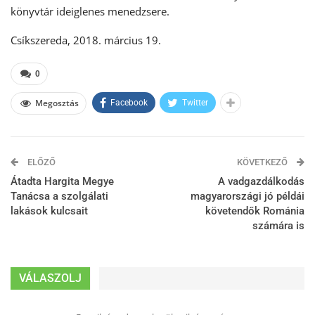
könyvtár ideiglenes menedzsere.
Csíkszereda, 2018. március 19.
0
Megosztás
Facebook
Twitter
ELŐZŐ
KÖVETKEZŐ
Átadta Hargita Megye
A vadgazdálkodás
Tanácsa a szolgálati
magyarországi jó példái
lakások kulcsait
követendők Románia
számára is
VÁLASZOLJ