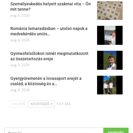
Személyeskedés helyett szakmai vita – Ön
mit tenne?
aug 6, 2026
Románia lemaradásban – utolsó napok a
medvekérdés uniós…
aug 4, 2026
Gyimesfelsőlokon ismét megmutatkozott
az összetartozás ereje
aug 4, 2026
Gyergyóremetén a lovassport erejét a
család, a közösség és a…
aug 4, 2026
ELŐZŐ
KÖVETKEZŐ
1 A 1 414