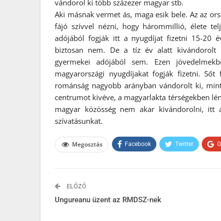
vándorol ki több százezer magyar stb.
Aki másnak vermet ás, maga esik bele. Az az ors
fájó szívvel nézni, hogy hárommillió, élete tel
adójából fogják itt a nyugdíjat fizetni 15-20
biztosan nem. De a tíz év alatt kivándorolt
gyermekei adójából sem. Ezen jövedelmekből
magyarországi nyugdíjakat fogják fizetni. Sőt
románság nagyobb arányban vándorolt ki, min
centrumot kivéve, a magyarlakta térségekben lén
magyar közösség nem akar kivándorolni, itt 
szívatásunkat.
Megosztás
Facebook
Twitter
G
ELŐZŐ
Ungureanu üzent az RMDSZ-nek