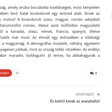
zág, amely áruba bocsátotta kisebbségeit, most kénytelen
jében levő fiatal kivándorolt egy évtized alatt. Kinek az
 év múlva? A kivándorolt szász, magyar, román adójából
 hárommillió román, illetve azok külföldön megszülető
 a kanadai, olasz, német, francia, spanyol, illetve
 fizetik már most. Az elmúlt egy évtizedben a többségi
t a magyarság. A demográfiai mutatók, néhány egyetemi
yegesen jobbak, mint az ország többi részében. Az erdélyi
akar maradni, boldogulni. Jó lenne, ha abbahagynák a
oogle+
0
KÖVETKEZŐ
Én kettőt kérek az aranyhaltól