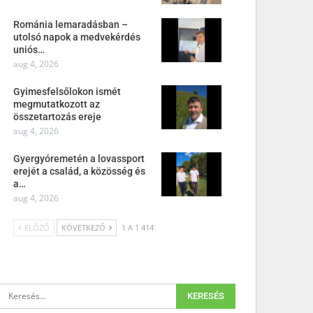
Románia lemaradásban –
utolsó napok a medvekérdés
uniós…
aug 4, 2026
Gyimesfelsőlokon ismét
megmutatkozott az
összetartozás ereje
aug 4, 2026
Gyergyóremetén a lovassport
erejét a család, a közösség és
a…
aug 4, 2026
ELŐZŐ
KÖVETKEZŐ
1 A 1 414