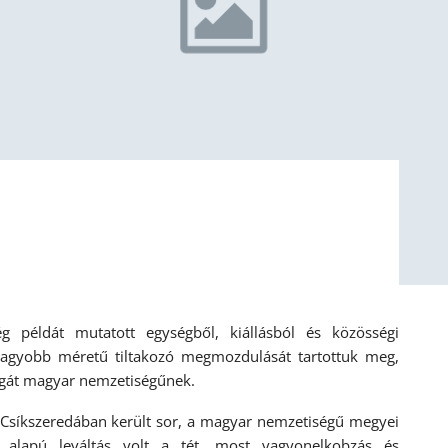
 példát mutatott egységből, kiállásból és közösségi
nagyobb méretű tiltakozó megmozdulását tartottuk meg,
magát magyar nemzetiségűnek.
síkszeredában került sor, a magyar nemzetiségű megyei
i alapú leváltás volt a tét, most vagyonelkobzás és