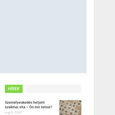
HÍREK
Személyeskedés helyett
szakmai vita – Ön mit tenne?
aug 6, 2026