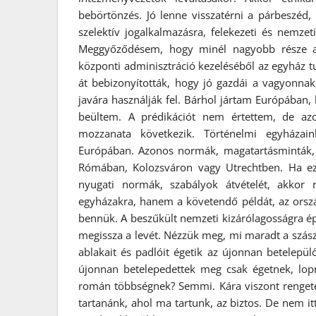
bebörtönzés. Jó lenne visszatérni a párbeszéd, 
szelektív jogalkalmazásra, felekezeti és nemzeti
Meggyőződésem, hogy minél nagyobb része a k
központi adminisztráció kezeléséből az egyház 
át bebizonyították, hogy jó gazdái a vagyonnak
javára használják fel. Bárhol jártam Európában,
beültem. A prédikációt nem értettem, de az
mozzanata következik. Történelmi egyház
Európában. Azonos normák, magatartásminták, é
Rómában, Kolozsváron vagy Utrechtben. Ha ez
nyugati normák, szabályok átvételét, akkor 
egyházakra, hanem a követendő példát, az orszá
bennük. A beszűkült nemzeti kizárólagosságra ép
megissza a levét. Nézzük meg, mi maradt a szász
ablakait és padlóit égetik az újonnan betelepül
újonnan betelepedettek meg csak égetnek, lop
román többségnek? Semmi. Kára viszont rengeteg
tartanánk, ahol ma tartunk, az biztos. De nem i