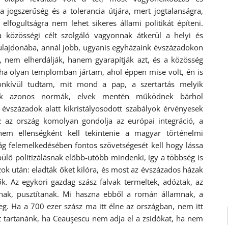
a jogszerűség és a tolerancia útjára, mert jogtalanságra,
 elfogultságra nem lehet sikeres állami politikát építeni.
özösségi célt szolgáló vagyonnak átkerül a helyi és
tulajdonába, annál jobb, ugyanis egyházaink évszázadokon
, nem elherdálják, hanem gyarapítják azt, és a közösség
 ha olyan templomban jártam, ahol éppen mise volt, én is
onkívül tudtam, mit mond a pap, a szertartás melyik
aink azonos normák, elvek mentén működnek bárhol
vszázadok alatt kikristályosodott szabályok érvényesek
 az ország komolyan gondolja az európai integráció, a
nem ellenségként kell tekintenie a magyar történelmi
g felemelkedésében fontos szövetségesét kell hogy lássa
ülő politizálásnak előbb-utóbb mindenki, így a többség is
ok után: eladták őket kilóra, és most az évszázados házak
ők. Az egykori gazdag szász falvak termeltek, adóztak, az
nak, pusztítanak. Mi haszna ebből a román államnak, a
. Ha a 700 ezer szász ma itt élne az országban, nem itt
tt tartanánk, ha Ceauşescu nem adja el a zsidókat, ha nem