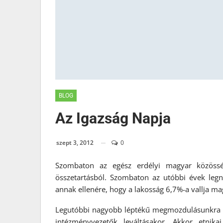
BLOG
Az Igazság Napja
szept 3, 2012
0
Szombaton az egész erdélyi magyar közösség
összetartásból. Szombaton az utóbbi évek leg
annak ellenére, hogy a lakosság 6,7%-a vallja 
Legutóbbi nagyobb léptékű megmozdulásunkra C
intézményvezetők leváltásakor. Akkor etnika