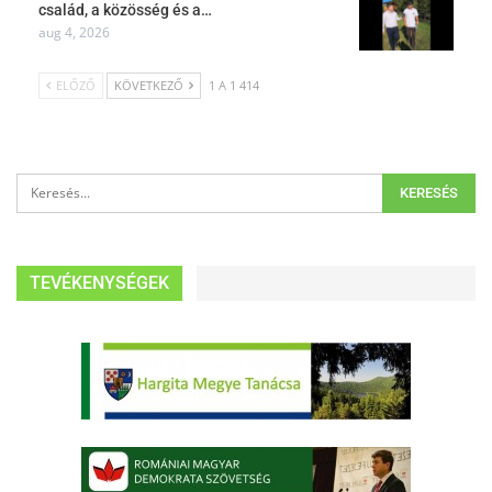
család, a közösség és a…
aug 4, 2026
ELŐZŐ
KÖVETKEZŐ
1 A 1 414
TEVÉKENYSÉGEK