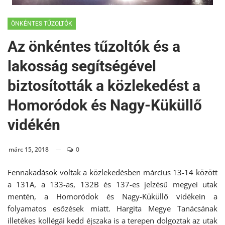
ÖNKÉNTES TŰZOLTÓK
Az önkéntes tűzoltók és a
lakosság segítségével
biztosították a közlekedést a
Homoródok és Nagy-Küküllő
vidékén
márc 15, 2018
0
Fennakadások voltak a közlekedésben március 13-14 között
a 131A, a 133-as, 132B és 137-es jelzésű megyei utak
mentén, a Homoródok és Nagy-Küküllő vidékein a
folyamatos esőzések miatt. Hargita Megye Tanácsának
illetékes kollégái kedd éjszaka is a terepen dolgoztak az utak