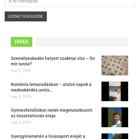
HÍREK
Személyeskedés helyett szakmai vita – Ön
mit tenne?
aug 6, 2026
Románia lemaradásban – utolsó napok a
medvekérdés uniós…
aug 4, 2026
Gyimesfelsőlokon ismét megmutatkozott
az összetartozás ereje
aug 4, 2026
Gyergyóremetén a lovassport erejét a