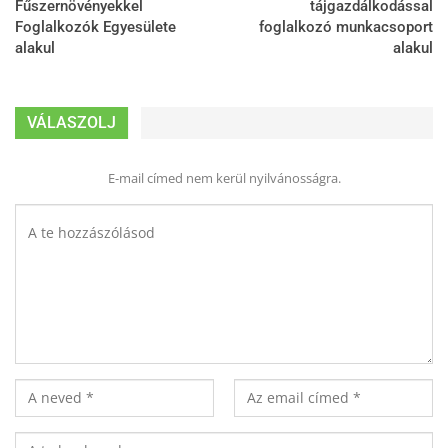
Fűszernövényekkel
tájgazdálkodással
Foglalkozók Egyesülete
foglalkozó munkacsoport
alakul
alakul
VÁLASZOLJ
E-mail címed nem kerül nyilvánosságra.