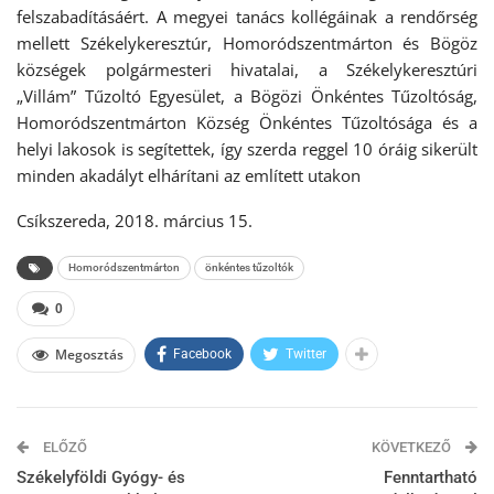
felszabadításáért. A megyei tanács kollégáinak a rendőrség
mellett Székelykeresztúr, Homoródszentmárton és Bögöz
községek polgármesteri hivatalai, a Székelykeresztúri
„Villám” Tűzoltó Egyesület, a Bögözi Önkéntes Tűzoltóság,
Homoródszentmárton Község Önkéntes Tűzoltósága és a
helyi lakosok is segítettek, így szerda reggel 10 óráig sikerült
minden akadályt elhárítani az említett utakon
Csíkszereda, 2018. március 15.
Homoródszentmárton
önkéntes tűzoltók
0
Megosztás
Facebook
Twitter
ELŐZŐ
KÖVETKEZŐ
Székelyföldi Gyógy- és
Fenntartható