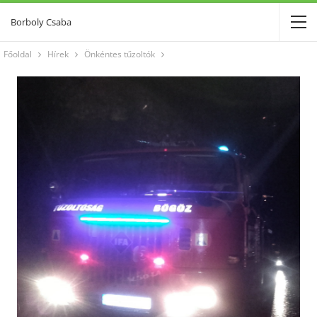
Borboly Csaba
Főoldal
Hírek
Önkéntes tűzoltók