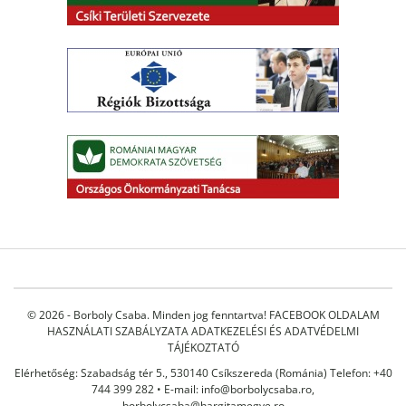
© 2026 - Borboly Csaba. Minden jog fenntartva!
FACEBOOK OLDALAM
HASZNÁLATI SZABÁLYZATA
ADATKEZELÉSI ÉS ADATVÉDELMI
TÁJÉKOZTATÓ
Elérhetőség: Szabadság tér 5., 530140 Csíkszereda (Románia) Telefon: +40
744 399 282 • E-mail:
info@borbolycsaba.ro
,
borbolycsaba@hargitamegye.ro