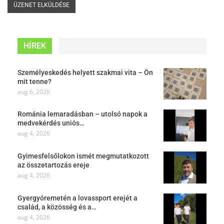
HÍREK
Személyeskedés helyett szakmai vita – Ön
mit tenne?
aug 6, 2026
Románia lemaradásban – utolsó napok a
medvekérdés uniós…
aug 4, 2026
Gyimesfelsőlokon ismét megmutatkozott
az összetartozás ereje
aug 4, 2026
Gyergyóremetén a lovassport erejét a
család, a közösség és a…
aug 4, 2026