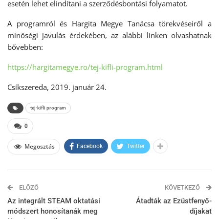
esetén lehet elindítani a szerződésbontási folyamatot.
A programról és Hargita Megye Tanácsa törekvéseiről a
minőségi javulás érdekében, az alábbi linken olvashatnak
bővebben:
https://hargitamegye.ro/tej-kifli-program.html
Csíkszereda, 2019. január 24.
tej-kifli program
0
Megosztás
Facebook
Twitter
ELŐZŐ
KÖVETKEZŐ
Az integrált STEAM oktatási
Átadták az Ezüstfenyő-
módszert honosítanák meg
díjakat