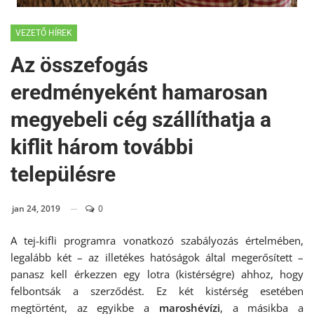
VEZETŐ HÍREK
Az összefogás
eredményeként hamarosan
megyebeli cég szállíthatja a
kiflit három további
településre
jan 24, 2019
0
A tej-kifli programra vonatkozó szabályozás értelmében,
legalább két – az illetékes hatóságok által megerősített –
panasz kell érkezzen egy lotra (kistérségre) ahhoz, hogy
felbontsák a szerződést. Ez két kistérség esetében
megtörtént, az egyikbe a
maroshévízi
, a másikba a