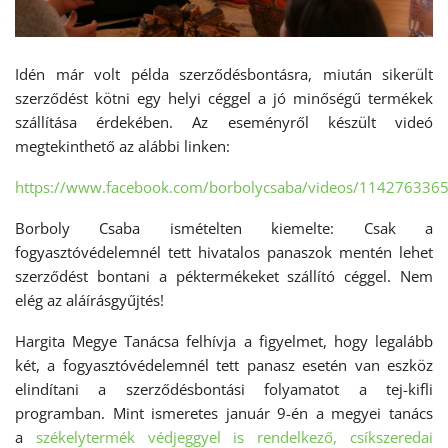
Idén már volt példa szerződésbontásra, miután sikerült
szerződést kötni egy helyi céggel a jó minőségű termékek
szállítása érdekében. Az eseményről készült videó
megtekinthető az alábbi linken:
https://www.facebook.com/borbolycsaba/videos/114276336
Borboly Csaba ismételten kiemelte: Csak a
fogyasztóvédelemnél tett hivatalos panaszok mentén lehet
szerződést bontani a péktermékeket szállító céggel. Nem
elég az aláírásgyűjtés!
Hargita Megye Tanácsa felhívja a figyelmet, hogy legalább
két, a fogyasztóvédelemnél tett panasz esetén van eszköz
elindítani a szerződésbontási folyamatot a tej-kifli
programban. Mint ismeretes január 9-én a megyei tanács
a
székelytermék védjeggyel is rendelkező, csíkszeredai