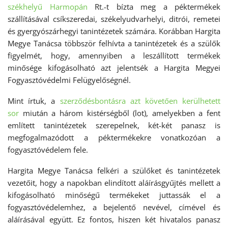
székhelyű Harmopán
Rt.-t bízta meg a péktermékek
szállításával csíkszeredai, székelyudvarhelyi, ditrói, remetei
és gyergyószárhegyi tanintézetek számára. Korábban Hargita
Megye Tanácsa többször felhívta a tanintézetek és a szülők
figyelmét, hogy, amennyiben a leszállított termékek
minősége kifogásolható azt jelentsék a Hargita Megyei
Fogyasztóvédelmi Felügyelőségnél.
Mint írtuk, a
szerződésbontásra azt követően kerülhetett
sor
miután a három kistérségből (lot), amelyekben a fent
említett tanintézetek szerepelnek, két-két panasz is
megfogalmazódott a péktermékekre vonatkozóan a
fogyasztóvédelem fele.
Hargita Megye Tanácsa felkéri a szülőket és tanintézetek
vezetőit, hogy a napokban elindított aláírásgyűjtés mellett a
kifogásolható minőségű termékeket juttassák el a
fogyasztóvédelemhez, a bejelentő nevével, címével és
aláírásával együtt. Ez fontos, hiszen két hivatalos panasz