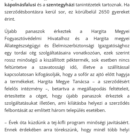
kápolnásfalusi
és a
szentegyházi
tanintézetek tartoznak. Ha
szerződésbontásra kerül sor, ez körülbelül 2650 gyereket
érint.
Újabb panaszok érkeztek a Hargita Megyei
Fogyasztóvédelmi Hivatalhoz és a Hargita megyei
Állategészségügyi és Élelmiszerbiztonsági Igazgatósághoz
egy tordai cég szolgáltatásaira vonatkozóan, ezek szerint
rossz minőségű a kiszállított péktermék, sok esetben nincs
feltüntetve a szavatossági idő, illetve a szállítással
kapcsolatosan kifogásolják, hogy a sofőr az ajtó előtt hagyja
a termékeket. Hargita Megye Tanácsa – a szerződésért
felelős intézmény –, betartva a megállapodás feltételeit,
értesítette a céget, hogy újabb panaszok érkeztek a
szolgáltatásukat illetően, ami kilátásba helyezi a szerződés
felbontását az említett három település esetében.
– Évek óta küzdünk a tej-kifli program minőségi javításáért.
Ennek érdekében arra törekszünk, hogy minél több helyi