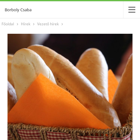
Borboly Csaba
Főoldal
Hírek
Vezető hírek