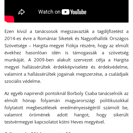
Ezen kívül a tanácsosok megszavazták a tagdíjfizetést a
2014-es évre a Romániai Siketek és Nagyothallók Országos
Szövetsége – Hargita megyei Fiókja részére, hogy az elmúlt
évekhez hasonlóan idén is támogassák a szövetség
munkáját. A 2009-ben alakult szervezet célja a Hargita
megyei hallássérültek érdekképviselete és érdekvédelme,
valamint a hallássérültek jogainak megszerzése, a családjaik
szociális védelme.
Az egyéb napirendi pontoknál Borboly Csaba tanácselnök az
elmúlt hónap folyamán magyarországi politikusokkal
folytatott megbeszélések eredményességéről számolt be,
valamint örömének adott hangot, hogy sikerült
testvérmegyei kapcsolatot kötni Heves megyével.