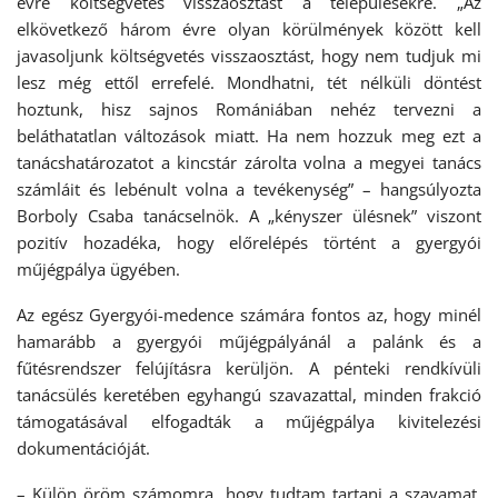
évre költségvetés visszaosztást a településekre. „Az
elkövetkező három évre olyan körülmények között kell
javasoljunk költségvetés visszaosztást, hogy nem tudjuk mi
lesz még ettől errefelé. Mondhatni, tét nélküli döntést
hoztunk, hisz sajnos Romániában nehéz tervezni a
beláthatatlan változások miatt. Ha nem hozzuk meg ezt a
tanácshatározatot a kincstár zárolta volna a megyei tanács
számláit és lebénult volna a tevékenység” – hangsúlyozta
Borboly Csaba tanácselnök. A „kényszer ülésnek” viszont
pozitív hozadéka, hogy előrelépés történt a gyergyói
műjégpálya ügyében.
Az egész Gyergyói-medence számára fontos az, hogy minél
hamarább a gyergyói műjégpályánál a palánk és a
fűtésrendszer felújításra kerüljön. A pénteki rendkívüli
tanácsülés keretében egyhangú szavazattal, minden frakció
támogatásával elfogadták a műjégpálya kivitelezési
dokumentációját.
– Külön öröm számomra, hogy tudtam tartani a szavamat,