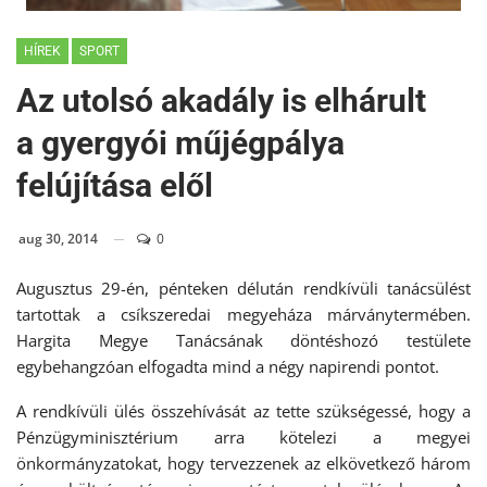
HÍREK
SPORT
Az utolsó akadály is elhárult
a gyergyói műjégpálya
felújítása elől
aug 30, 2014
0
Augusztus 29-én, pénteken délután rendkívüli tanácsülést
tartottak a csíkszeredai megyeháza márványtermében.
Hargita Megye Tanácsának döntéshozó testülete
egybehangzóan elfogadta mind a négy napirendi pontot.
A rendkívüli ülés összehívását az tette szükségessé, hogy a
Pénzügyminisztérium arra kötelezi a megyei
önkormányzatokat, hogy tervezzenek az elkövetkező három