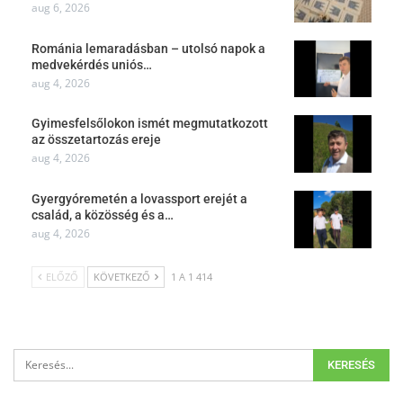
aug 6, 2026
Románia lemaradásban – utolsó napok a
medvekérdés uniós…
aug 4, 2026
Gyimesfelsőlokon ismét megmutatkozott
az összetartozás ereje
aug 4, 2026
Gyergyóremetén a lovassport erejét a
család, a közösség és a…
aug 4, 2026
ELŐZŐ
KÖVETKEZŐ
1 A 1 414