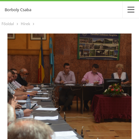
Borboly Csaba
Főoldal
Hírek