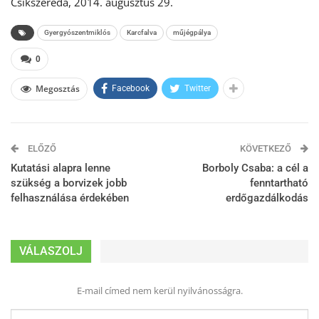
Csíkszereda, 2014. augusztus 29.
Gyergyószentmiklós
Karcfalva
műjégpálya
0
Megosztás
Facebook
Twitter
ELŐZŐ
KÖVETKEZŐ
Kutatási alapra lenne
Borboly Csaba: a cél a
szükség a borvizek jobb
fenntartható
felhasználása érdekében
erdőgazdálkodás
VÁLASZOLJ
E-mail címed nem kerül nyilvánosságra.