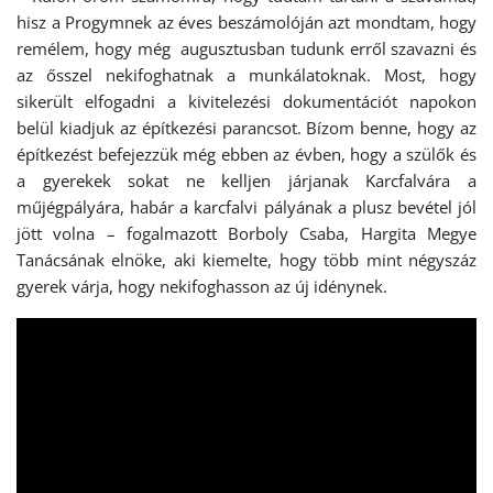
hisz a Progymnek az éves beszámolóján azt mondtam, hogy
remélem, hogy még augusztusban tudunk erről szavazni és
az ősszel nekifoghatnak a munkálatoknak. Most, hogy
sikerült elfogadni a kivitelezési dokumentációt napokon
belül kiadjuk az építkezési parancsot. Bízom benne, hogy az
építkezést befejezzük még ebben az évben, hogy a szülők és
a gyerekek sokat ne kelljen járjanak Karcfalvára a
műjégpályára, habár a karcfalvi pályának a plusz bevétel jól
jött volna – fogalmazott Borboly Csaba, Hargita Megye
Tanácsának elnöke, aki kiemelte, hogy több mint négyszáz
gyerek várja, hogy nekifoghasson az új idénynek.