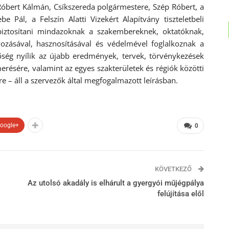
Róbert Kálmán, Csíkszereda polgármestere, Szép Róbert, a
 Pál, a Felszín Alatti Vizekért Alapítvány tiszteletbeli
biztosítani mindazoknak a szakembereknek, oktatóknak,
ozásával, hasznosításával és védelmével foglalkoznak a
ség nyílik az újabb eredmények, tervek, törvénykezések
sére, valamint az egyes szakterületek és régiók közötti
 – áll a szervezők által megfogalmazott leírásban.
oogle+
0
KÖVETKEZŐ
Az utolsó akadály is elhárult a gyergyói műjégpálya
felújítása elől