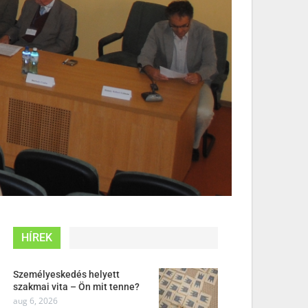
HÍREK
Személyeskedés helyett
szakmai vita – Ön mit tenne?
aug 6, 2026