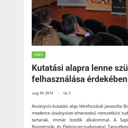
HÍREK
Kutatási alapra lenne sz
felhasználása érdekében
aug 30, 2014
0
Ásványvíz-kutatási alap létrehozását javasolta
medence ásványvizei
elnevezésű nemzetközi tud
tartanak, immár tizedik alkalommal. A Sap
Biomérnöki és Élelmiszer-tudományi Tanszéke