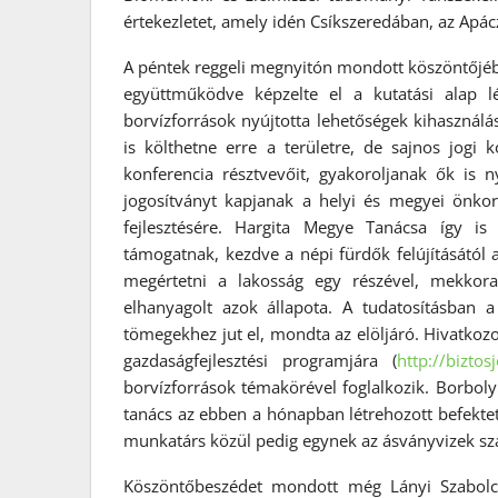
értekezletet, amely idén Csíkszeredában, az Apá
A péntek reggeli megnyitón mondott köszöntőjéb
együttműködve képzelte el a kutatási alap lé
borvízforrások nyújtotta lehetőségek kihasználá
is költhetne erre a területre, de sajnos jogi 
konferencia résztvevőit, gyakoroljanak ők i
jogosítványt kapjanak a helyi és megyei önko
fejlesztésére. Hargita Megye Tanácsa így is 
támogatnak, kezdve a népi fürdők felújításától
megértetni a lakosság egy részével, mekkora
elhanyagolt azok állapota. A tudatosításban a
tömegekhez jut el, mondta az elöljáró. Hivatkozo
gazdaságfejlesztési programjára (
http://bizto
borvízforrások témakörével foglalkozik. Borboly
tanács az ebben a hónapban létrehozott befektet
munkatárs közül pedig egynek az ásványvizek sza
Köszöntőbeszédet mondott még Lányi Szabolcs