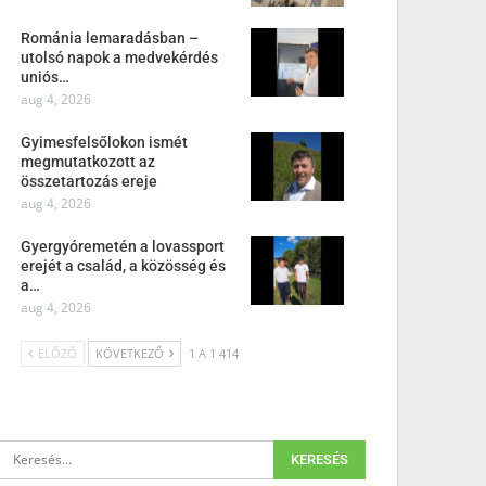
Románia lemaradásban –
utolsó napok a medvekérdés
uniós…
aug 4, 2026
Gyimesfelsőlokon ismét
megmutatkozott az
összetartozás ereje
aug 4, 2026
Gyergyóremetén a lovassport
erejét a család, a közösség és
a…
aug 4, 2026
ELŐZŐ
KÖVETKEZŐ
1 A 1 414