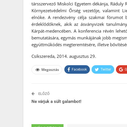
társszervező Miskolci Egyetem dékánja, Ráduly 
Környezetvédelmi Őrség vezetője, valamint Liebe
elnöke. A rendezvény célja szakmai fórumot 
érdeklődőknek, akik az ásványvizek tanulmány
Kárpát-medencében. A konferencia révén lehető
bemutatására, egymás munkájának jobb megismeré
együttműködés megteremtésére, illetve bővítésére
Csíkszereda, 2014. augusztus 29.
Megosztás
Facebook
Twitter
G
ELŐZŐ
Ne várjuk a sült galambot!