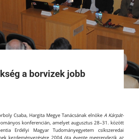
ükség a borvizek jobb
 Borboly Csaba, Hargita Megye Tanácsának elnöke
A Kárpát-
ományos konferencián, amelyet augusztus 28–31. között
ientia Erdélyi Magyar Tudományegyetem csíkszeredai
inek kezdeményezésére 2004 óta évente megrendezik az