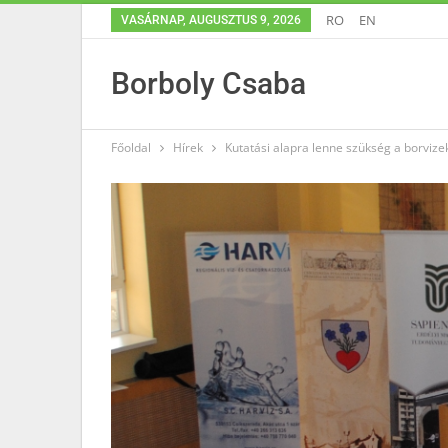
RO
EN
VASÁRNAP, AUGUSZTUS 9, 2026
Borboly Csaba
Főoldal
Hírek
Kutatási alapra lenne szükség a borviz