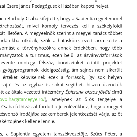
czai Csere János Pedagógusok Házában kapott helyet.
en Borboly Csaba kifejtette, hogy a Sapientia egyetemmel
trehozását, mivel komoly tervezés kell a székelyföldi
sát illetően. A megyeelnök szerint a megyei tanács többet
korlátokba ütközik, szűk a hatásköre, ezért arra kérte a
s nyomást a törvényhozókra annak érdekében, hogy több
rmányzatok a turizmus, ezen belül az ásványvízforrások
évente mintegy félszáz, borvizeinket érintő projektet
 a gyógyprogramok kidolgozásáig, ám sajnos nem sikerült
 értéket képviselnek ezek a források, így sok helyen
 sajtó és az egyház is sokat segíthet, hiszen üzenetük
tt az általa vezetett intézmény
Építsünk biztos jövőt!
című
sjovo.hargitamegye.ro/
), amelynek az 5-ös tengelye a
 Csaba felhívással fordult a jelenlévőkhöz, hogy a megyei
ésvonzó irodájába szakemberek jelentkezését várja, az öt
kértőjének kellene lennie.
, a Sapientia egyetem tanszékvezetője, Szűcs Péter, a