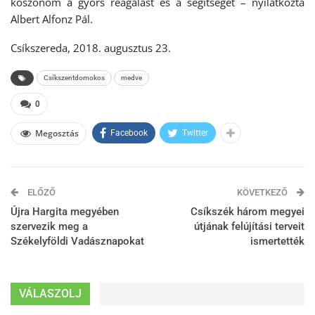
köszönöm a gyors reagálást és a segítséget – nyilatkozta
Albert Alfonz Pál.
Csíkszereda, 2018. augusztus 23.
Csíkszentdomokos
medve
0
Megosztás
Facebook
Twitter
ELŐZŐ
KÖVETKEZŐ
Újra Hargita megyében
Csíkszék három megyei
szervezik meg a
útjának felújítási terveit
Székelyföldi Vadásznapokat
ismertették
VÁLASZOLJ