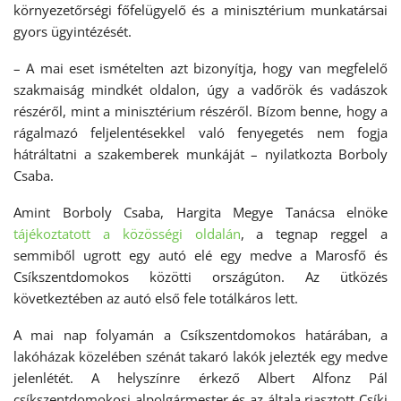
környezetőrségi főfelügyelő és a minisztérium munkatársai
gyors ügyintézését.
– A mai eset ismételten azt bizonyítja, hogy van megfelelő
szakmaiság mindkét oldalon, úgy a vadőrök és vadászok
részéről, mint a minisztérium részéről. Bízom benne, hogy a
rágalmazó feljelentésekkel való fenyegetés nem fogja
hátráltatni a szakemberek munkáját – nyilatkozta Borboly
Csaba.
Amint Borboly Csaba, Hargita Megye Tanácsa elnöke
tájékoztatott a közösségi oldalán
, a tegnap reggel a
semmiből ugrott egy autó elé egy medve a Marosfő és
Csíkszentdomokos közötti országúton. Az ütközés
következtében az autó első fele totálkáros lett.
A mai nap folyamán a Csíkszentdomokos határában, a
lakóházak közelében szénát takaró lakók jelezték egy medve
jelenlétét. A helyszínre érkező Albert Alfonz Pál
csíkszentdomokosi alpolgármester és az általa riasztott Csíki