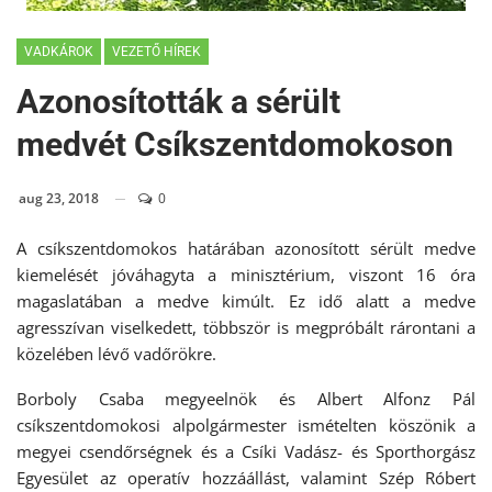
VADKÁROK
VEZETŐ HÍREK
Azonosították a sérült
medvét Csíkszentdomokoson
aug 23, 2018
0
A csíkszentdomokos határában azonosított sérült medve
kiemelését jóváhagyta a minisztérium, viszont 16 óra
magaslatában a medve kimúlt. Ez idő alatt a medve
agresszívan viselkedett, többször is megpróbált rárontani a
közelében lévő vadőrökre.
Borboly Csaba megyeelnök és Albert Alfonz Pál
csíkszentdomokosi alpolgármester ismételten köszönik a
megyei csendőrségnek és a Csíki Vadász- és Sporthorgász
Egyesület az operatív hozzáállást, valamint Szép Róbert