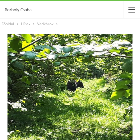
Borboly Csaba
Főoldal
Hírek
Vadkárok