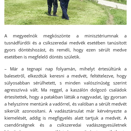
A megyeelnök megköszönte a minisztériumnak a
tusnádfürdői és a csíkszeredai medvék esetében tanúsított
gyors döntéshozást, és reméli, hogy ezen sérült medve
esetében is megfelelő döntés születik.
– Már a tegnapi nap folyamán, mihelyt értesültünk a
balesetről, elkezdtük keresni a medvét, feltételezve, hogy
súlyosabban sérülhetett, s minden valószínűség szerint
agresszívvá vált. Ma reggel, a kaszálón dolgozó családok
értesítettek, hogy a patakban látták a nagyvadat, így gyorsan
a helyszínre mentünk a vadőrrel, és valóban a sérült medvét
sikerült azonosítani. A vadásztársulat már kérvényezte a
kiemelését, addig is megfigyelés alatt tartjuk a medvét. A
csendőrségnek és a csíkszeredai vadászegyesületnek