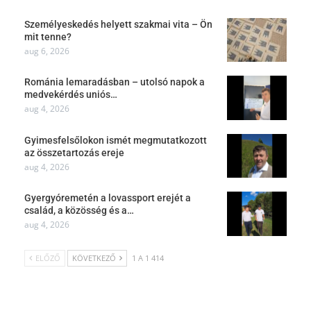
Személyeskedés helyett szakmai vita – Ön
mit tenne?
aug 6, 2026
Románia lemaradásban – utolsó napok a
medvekérdés uniós…
aug 4, 2026
Gyimesfelsőlokon ismét megmutatkozott
az összetartozás ereje
aug 4, 2026
Gyergyóremetén a lovassport erejét a
család, a közösség és a…
aug 4, 2026
ELŐZŐ
KÖVETKEZŐ
1 A 1 414