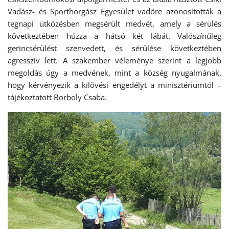
Vadász- és Sporthorgász Egyesület vadőre azonosították a
tegnapi ütközésben megsérült medvét, amely a sérülés
következtében húzza a hátsó két lábát. Valószínűleg
gerincsérülést szenvedett, és sérülése következtében
agresszív lett. A szakember véleménye szerint a legjobb
megoldás úgy a medvének, mint a község nyugalmának,
hogy kérvényezik a kilövési engedélyt a minisztériumtól –
tájékoztatott Borboly Csaba.