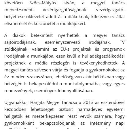
követően Szőcs-Mátyás István, a megyei tanács
menedzsment vezérigazgatóságának vezérigazgató-
helyettese oklevelet adott át a diákoknak, kifejezve ez által
elismerését és köszönetét a munkájukért.
A diákok betekintést nyerhettek a megyei tanács
sajtóirodájának, eseményszervező irodájának, TV
stúdiójának, valamint az EU-s projektek és programok
irodájának a munkájába, ezen kívül a hulladékgazdálkodási
projektnek a média részlegén is tevékenykedhettek. A
megyei tanács szívesen várja és fogadja a gyakornokokat az
év minden szakaszában, lehetőség van akár hétköznap vagy
hétvégén is bekapcsolódni a munkafolyamatba, vagy egyes
rendezvények, események lebonyolításában.
Ugyanakkor Hargita Megye Tanácsa a 2013-as esztendővel
kezdődően lehetőséget biztosít harmadéves egyetemi
hallgatók és mesterképzésen részt vevők számára, hogy
gyakornokként bekapcsolódjanak az intézmény napi