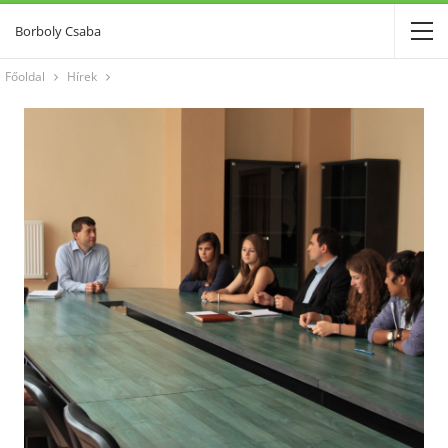
Borboly Csaba
Főoldal
Hírek