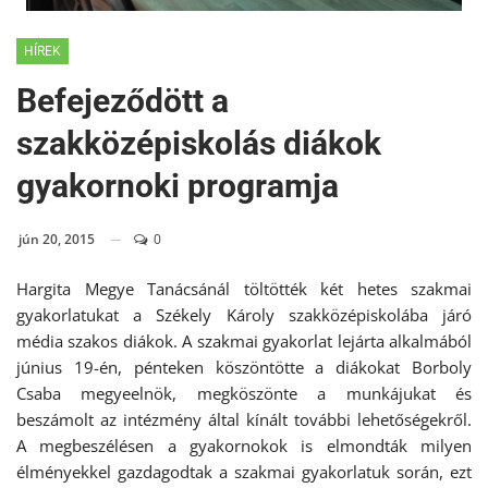
HÍREK
Befejeződött a
szakközépiskolás diákok
gyakornoki programja
jún 20, 2015
0
Hargita Megye Tanácsánál töltötték két hetes szakmai
gyakorlatukat a Székely Károly szakközépiskolába járó
média szakos diákok. A szakmai gyakorlat lejárta alkalmából
június 19-én, pénteken köszöntötte a diákokat Borboly
Csaba megyeelnök, megköszönte a munkájukat és
beszámolt az intézmény által kínált további lehetőségekről.
A megbeszélésen a gyakornokok is elmondták milyen
élményekkel gazdagodtak a szakmai gyakorlatuk során, ezt