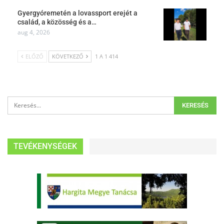
Gyergyóremetén a lovassport erejét a
család, a közösség és a…
aug 4, 2026
ELŐZŐ
KÖVETKEZŐ
1 A 1 414
TEVÉKENYSÉGEK