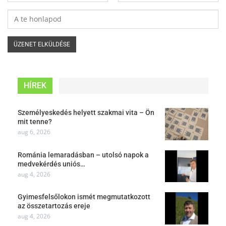
HÍREK
Személyeskedés helyett szakmai vita – Ön
mit tenne?
aug 6, 2026
Románia lemaradásban – utolsó napok a
medvekérdés uniós…
aug 4, 2026
Gyimesfelsőlokon ismét megmutatkozott
az összetartozás ereje
aug 4, 2026