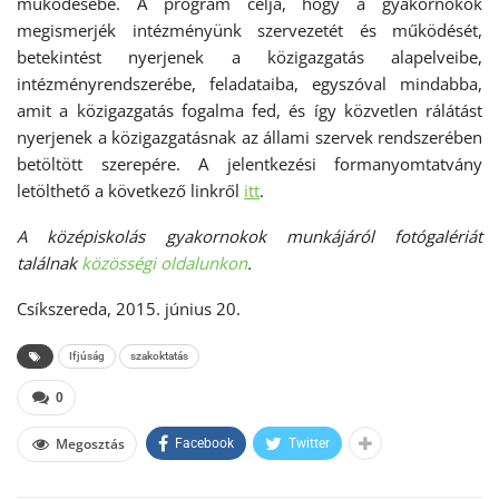
működésébe. A program célja, hogy a gyakornokok
megismerjék intézményünk szervezetét és működését,
betekintést nyerjenek a közigazgatás alapelveibe,
intézményrendszerébe, feladataiba, egyszóval mindabba,
amit a közigazgatás fogalma fed, és így közvetlen rálátást
nyerjenek a közigazgatásnak az állami szervek rendszerében
betöltött szerepére. A jelentkezési formanyomtatvány
letölthető a következő linkről
itt
.
A középiskolás gyakornokok munkájáról fotógalériát
találnak
közösségi oldalunkon
.
Csíkszereda, 2015. június 20.
Ifjúság
szakoktatás
0
Megosztás
Facebook
Twitter