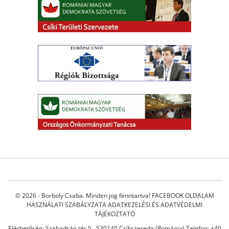
© 2026 - Borboly Csaba. Minden jog fenntartva!
FACEBOOK OLDALAM
HASZNÁLATI SZABÁLYZATA
ADATKEZELÉSI ÉS ADATVÉDELMI
TÁJÉKOZTATÓ
Elérhetőség: Szabadság tér 5., 530140 Csíkszereda (Románia) Telefon: +40