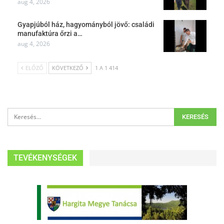
aug 4, 2026
Gyapjúból ház, hagyományból jövő: családi
manufaktúra őrzi a…
aug 4, 2026
ELŐZŐ
KÖVETKEZŐ
1 A 1 414
TEVÉKENYSÉGEK