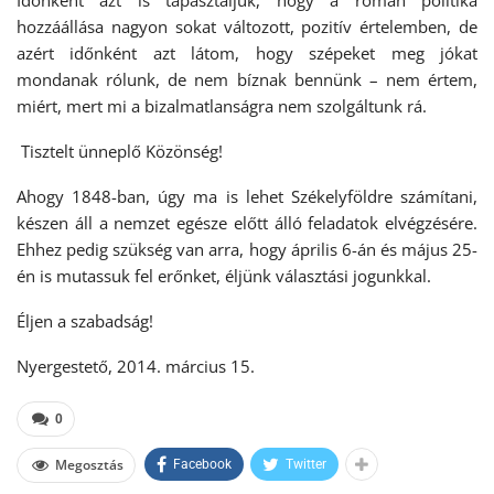
Időnként azt is tapasztaljuk, hogy a román politika
hozzáállása nagyon sokat változott, pozitív értelemben, de
azért időnként azt látom, hogy szépeket meg jókat
mondanak rólunk, de nem bíznak bennünk – nem értem,
miért, mert mi a bizalmatlanságra nem szolgáltunk rá.
Tisztelt ünneplő Közönség!
Ahogy 1848-ban, úgy ma is lehet Székelyföldre számítani,
készen áll a nemzet egésze előtt álló feladatok elvégzésére.
Ehhez pedig szükség van arra, hogy április 6-án és május 25-
én is mutassuk fel erőnket, éljünk választási jogunkkal.
Éljen a szabadság!
Nyergestető, 2014. március 15.
0
Megosztás
Facebook
Twitter