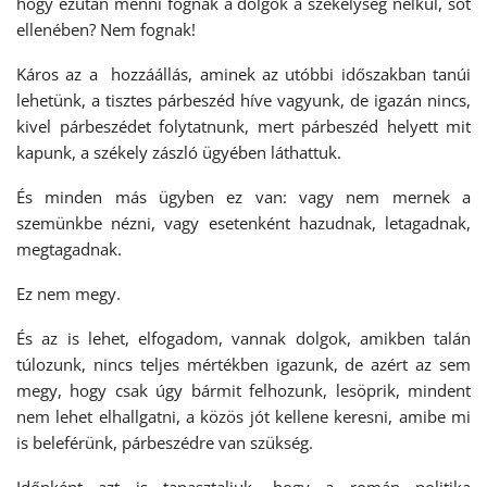
hogy ezután menni fognak a dolgok a székelység nélkül, sőt
ellenében? Nem fognak!
Káros az a hozzáállás, aminek az utóbbi időszakban tanúi
lehetünk, a tisztes párbeszéd híve vagyunk, de igazán nincs,
kivel párbeszédet folytatnunk, mert párbeszéd helyett mit
kapunk, a székely zászló ügyében láthattuk.
És minden más ügyben ez van: vagy nem mernek a
szemünkbe nézni, vagy esetenként hazudnak, letagadnak,
megtagadnak.
Ez nem megy.
És az is lehet, elfogadom, vannak dolgok, amikben talán
túlozunk, nincs teljes mértékben igazunk, de azért az sem
megy, hogy csak úgy bármit felhozunk, lesöprik, mindent
nem lehet elhallgatni, a közös jót kellene keresni, amibe mi
is beleférünk, párbeszédre van szükség.