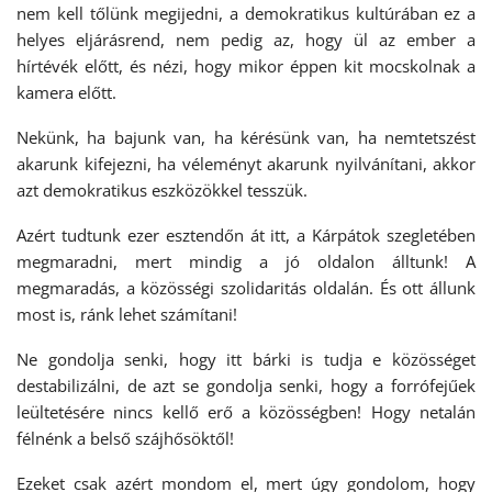
nem kell tőlünk megijedni, a demokratikus kultúrában ez a
helyes eljárásrend, nem pedig az, hogy ül az ember a
hírtévék előtt, és nézi, hogy mikor éppen kit mocskolnak a
kamera előtt.
Nekünk, ha bajunk van, ha kérésünk van, ha nemtetszést
akarunk kifejezni, ha véleményt akarunk nyilvánítani, akkor
azt demokratikus eszközökkel tesszük.
Azért tudtunk ezer esztendőn át itt, a Kárpátok szegletében
megmaradni, mert mindig a jó oldalon álltunk! A
megmaradás, a közösségi szolidaritás oldalán. És ott állunk
most is, ránk lehet számítani!
Ne gondolja senki, hogy itt bárki is tudja e közösséget
destabilizálni, de azt se gondolja senki, hogy a forrófejűek
leültetésére nincs kellő erő a közösségben! Hogy netalán
félnénk a belső szájhősöktől!
Ezeket csak azért mondom el, mert úgy gondolom, hogy