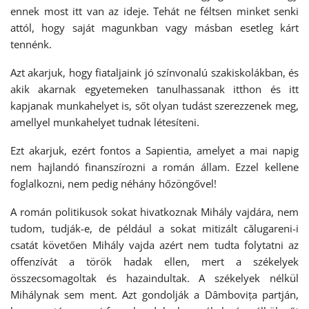
ennek most itt van az ideje. Tehát ne féltsen minket senki
attól, hogy saját magunkban vagy másban esetleg kárt
tennénk.
Azt akarjuk, hogy fiataljaink jó színvonalú szakiskolákban, és
akik akarnak egyetemeken tanulhassanak itthon és itt
kapjanak munkahelyet is, sőt olyan tudást szerezzenek meg,
amellyel munkahelyet tudnak létesíteni.
Ezt akarjuk, ezért fontos a Sapientia, amelyet a mai napig
nem hajlandó finanszírozni a román állam. Ezzel kellene
foglalkozni, nem pedig néhány hőzöngővel!
A román politikusok sokat hivatkoznak Mihály vajdára, nem
tudom, tudják-e, de például a sokat mitizált călugareni-i
csatát követően Mihály vajda azért nem tudta folytatni az
offenzívát a török hadak ellen, mert a székelyek
összecsomagoltak és hazaindultak. A székelyek nélkül
Mihálynak sem ment. Azt gondolják a Dâmbovița partján,