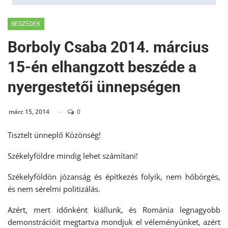
BESZÉDEK
Borboly Csaba 2014. március
15-én elhangzott beszéde a
nyergestetői ünnepségen
márc 15, 2014
0
Tisztelt ünneplő Közönség!
Székelyföldre mindig lehet számítani!
Székelyföldön józanság és építkezés folyik, nem hőbörgés,
és nem sérelmi politizálás.
Azért, mert időnként kiállunk, és Románia legnagyobb
demonstrációit megtartva mondjuk el véleményünket, azért