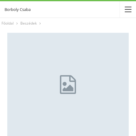
Borboly Csaba
Főoldal
Beszédek