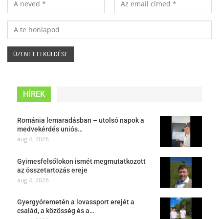
HÍREK
Románia lemaradásban – utolsó napok a
medvekérdés uniós…
aug 4, 2026
Gyimesfelsőlokon ismét megmutatkozott
az összetartozás ereje
aug 4, 2026
Gyergyóremetén a lovassport erejét a
család, a közösség és a…