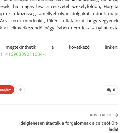
ek, ha magas lesz a részvétel Székelyföldön, Hargita
p ez a közösség, amellyel olyan dolgokat tudunk majd
Arra kérek mindenkit, főként a fiatalokat, hogy vegyenek
nk az elkövetkezendő négy évben nem lesz – nyilatkozta
megtekinthetik a következő linken:
os/1141690309211684/
.
oogle+
0
KÖVETKEZŐ
Ideiglenesen átadták a forgalomnak a csicsói Olt-
hidat