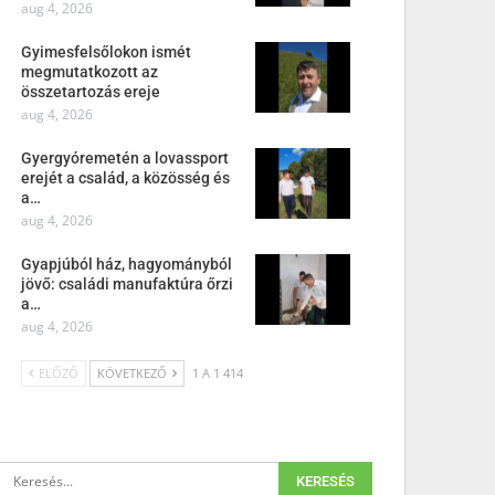
aug 4, 2026
Gyimesfelsőlokon ismét
megmutatkozott az
összetartozás ereje
aug 4, 2026
Gyergyóremetén a lovassport
erejét a család, a közösség és
a…
aug 4, 2026
Gyapjúból ház, hagyományból
jövő: családi manufaktúra őrzi
a…
aug 4, 2026
ELŐZŐ
KÖVETKEZŐ
1 A 1 414