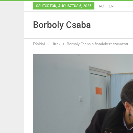
RO
EN
CSÜTÖRTÖK, AUGUSZTUS 6, 2026
Borboly Csaba
Főoldal
Hírek
Borboly Csaba a fiatalokért szavazott