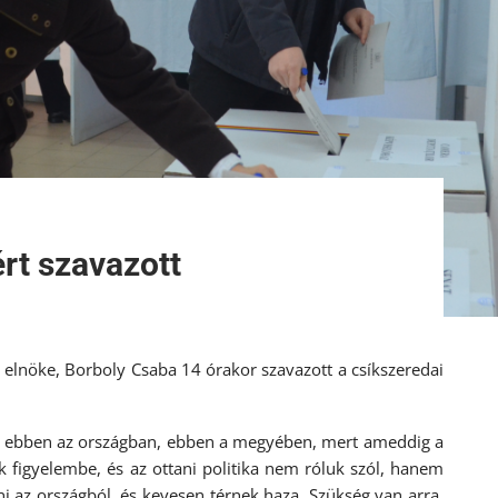
ért szavazott
 elnöke, Borboly Csaba 14 órakor szavazott a csíkszeredai
en ebben az országban, ebben a megyében, mert ameddig a
k figyelembe, és az ottani politika nem róluk szól, hanem
i az országból, és kevesen térnek haza. Szükség van arra,