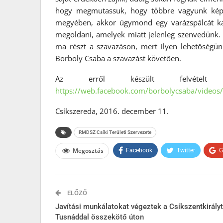
hogy megmutassuk, hogy többre vagyunk képes
megyében, akkor úgymond egy varázspálcát ka
megoldani, amelyek miatt jelenleg szenvedünk. 
ma részt a szavazáson, mert ilyen lehetőségü
Borboly Csaba a szavazást követően.
Az erről készült felvételt 
https://web.facebook.com/borbolycsaba/vide
Csíkszereda, 2016. december 11.
RMDSZ Csíki Területi Szervezete
Megosztás
Facebook
Twitter
G
ELŐZŐ
Javítási munkálatokat végeztek a Csíkszentkirályt
Tusnáddal összekötő úton