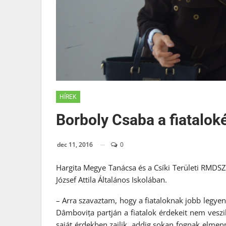
HÍREK
Borboly Csaba a fiatalok
dec 11, 2016
0
Hargita Megye Tanácsa és a Csíki Területi RMDSZ
József Attila Általános Iskolában.
– Arra szavaztam, hogy a fiataloknak jobb legy
Dâmbovița partján a fiatalok érdekeit nem veszi
saját érdekben zajlik, addig sokan fognak elmenn