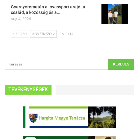
Gyergyóremetén a lovassport erejét a
család, a közösség és a…
aug 4, 2026
ELŐZŐ
KÖVETKEZŐ
1 A 1 414
TEVÉKENYSÉGEK