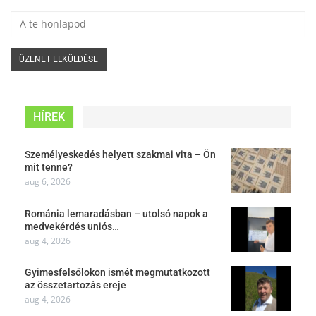
HÍREK
Személyeskedés helyett szakmai vita – Ön
mit tenne?
aug 6, 2026
Románia lemaradásban – utolsó napok a
medvekérdés uniós…
aug 4, 2026
Gyimesfelsőlokon ismét megmutatkozott
az összetartozás ereje
aug 4, 2026