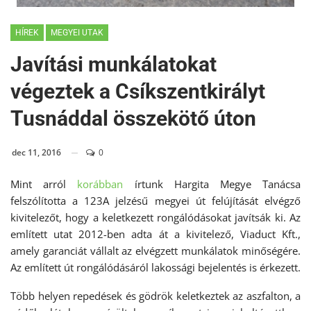
HÍREK
MEGYEI UTAK
Javítási munkálatokat
végeztek a Csíkszentkirályt
Tusnáddal összekötő úton
dec 11, 2016
0
Mint arról
korábban
írtunk Hargita Megye Tanácsa
felszólította a 123A jelzésű megyei út felújítását elvégző
kivitelezőt, hogy a keletkezett rongálódásokat javítsák ki. Az
említett utat 2012-ben adta át a kivitelező, Viaduct Kft.,
amely garanciát vállalt az elvégzett munkálatok minőségére.
Az említett út rongálódásáról lakossági bejelentés is érkezett.
Több helyen repedések és gödrök keletkeztek az aszfalton, a