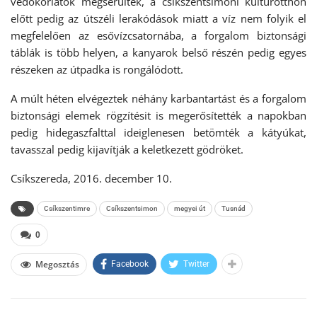
védőkorlátok megsérültek, a csíkszentsimoni kultúrotthon
előtt pedig az útszéli lerakódások miatt a víz nem folyik el
megfelelően az esővízcsatornába, a forgalom biztonsági
táblák is több helyen, a kanyarok belső részén pedig egyes
részeken az útpadka is rongálódott.
A múlt héten elvégeztek néhány karbantartást és a forgalom
biztonsági elemek rögzítésit is megerősítették a napokban
pedig hidegaszfalttal ideiglenesen betömték a kátyúkat,
tavasszal pedig kijavítják a keletkezett gödröket.
Csíkszereda, 2016. december 10.
Csíkszentimre
Csíkszentsimon
megyei út
Tusnád
0
Megosztás
Facebook
Twitter