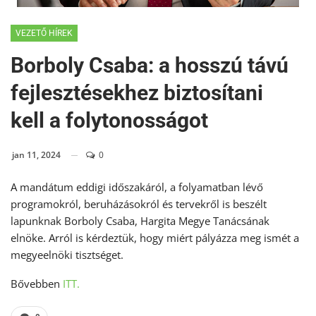
VEZETŐ HÍREK
Borboly Csaba: a hosszú távú
fejlesztésekhez biztosítani
kell a folytonosságot
jan 11, 2024
0
A mandátum eddigi idősza­ká­ról, a folyamatban lé­vő
programokról, beruhá­zá­sok­ról és tervekről is be­szélt
lapunknak Borboly Csaba, Hargita Megye Ta­ná­csá­nak
elnöke. Arról is kér­dez­tük, hogy miért pályázza meg ismét a
megyeelnöki tisztséget.
Bővebben
ITT.