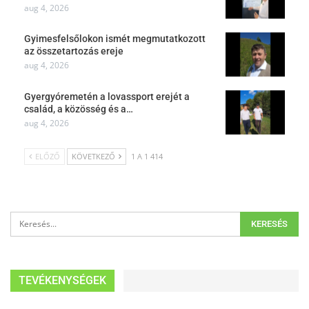
aug 4, 2026
Gyimesfelsőlokon ismét megmutatkozott
az összetartozás ereje
aug 4, 2026
Gyergyóremetén a lovassport erejét a
család, a közösség és a…
aug 4, 2026
ELŐZŐ
KÖVETKEZŐ
1 A 1 414
TEVÉKENYSÉGEK