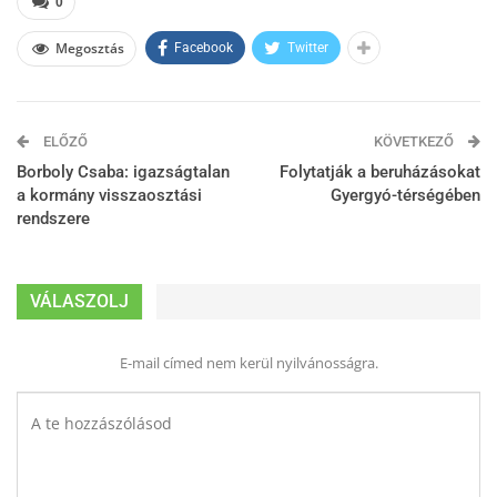
0
Megosztás
Facebook
Twitter
ELŐZŐ
KÖVETKEZŐ
Borboly Csaba: igazságtalan
Folytatják a beruházásokat
a kormány visszaosztási
Gyergyó-térségében
rendszere
VÁLASZOLJ
E-mail címed nem kerül nyilvánosságra.