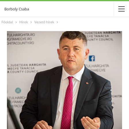
Borboly Csaba
Főoldal
Hírek
Vezető hírek