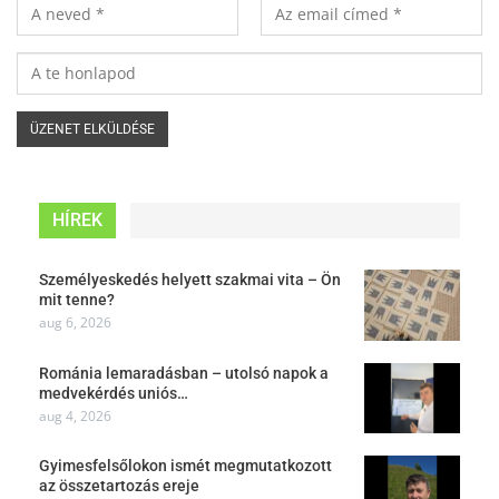
HÍREK
Személyeskedés helyett szakmai vita – Ön
mit tenne?
aug 6, 2026
Románia lemaradásban – utolsó napok a
medvekérdés uniós…
aug 4, 2026
Gyimesfelsőlokon ismét megmutatkozott
az összetartozás ereje