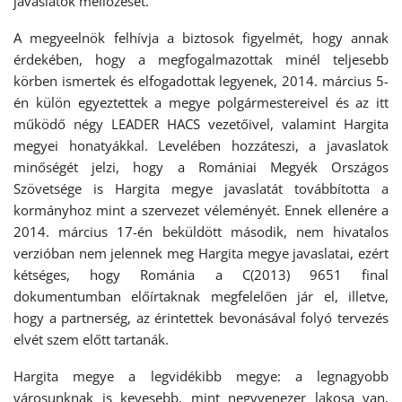
javaslatok mellőzését.
A megyeelnök felhívja a biztosok figyelmét, hogy annak
érdekében, hogy a megfogalmazottak minél teljesebb
körben ismertek és elfogadottak legyenek, 2014. március 5-
én külön egyeztettek a megye polgármestereivel és az itt
működő négy LEADER HACS vezetőivel, valamint Hargita
megyei honatyákkal. Levelében hozzáteszi, a javaslatok
minőségét jelzi, hogy a Romániai Megyék Országos
Szövetsége is Hargita megye javaslatát továbbította a
kormányhoz mint a szervezet véleményét. Ennek ellenére a
2014. március 17-én beküldött második, nem hivatalos
verzióban nem jelennek meg Hargita megye javaslatai, ezért
kétséges, hogy Románia a C(2013) 9651 final
dokumentumban előírtaknak megfelelően jár el, illetve,
hogy a partnerség, az érintettek bevonásával folyó tervezés
elvét szem előtt tartanák.
Hargita megye a legvidékibb megye: a legnagyobb
városunknak is kevesebb, mint negyvenezer lakosa van,