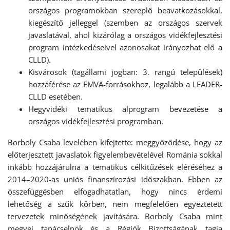
országos programokban szereplő beavatkozásokkal,
kiegészítő jelleggel (szemben az országos szervek
javaslatával, ahol kizárólag a országos vidékfejlesztési
program intézkedéseivel azonosakat irányozhat elő a
CLLD).
Kisvárosok (tagállami jogban: 3. rangú települések)
hozzáférése az EMVA-forrásokhoz, legalább a LEADER-
CLLD esetében.
Hegyvidéki tematikus alprogram bevezetése a
országos vidékfejlesztési programban.
Borboly Csaba levelében kifejtette: meggyőződése, hogy az
előterjesztett javaslatok figyelembevételével Románia sokkal
inkább hozzájárulna a tematikus célkitűzések eléréséhez a
2014–2020-as uniós finanszírozási időszakban. Ebben az
összefüggésben elfogadhatatlan, hogy nincs érdemi
lehetőség a szűk körben, nem megfelelően egyeztetett
tervezetek minőségének javítására. Borboly Csaba mint
megyei tanácselnök és a Régiók Bizottságának tagja