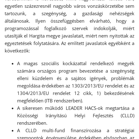
egyetlen százezresnél nagyobb város vonzáskörzetébe sem
tartozunk, a szegénység, a gazdasági nehézségek
általánosak. Ilyen összefüggésben elvárható, hogy a
programozással foglalkozó szervek indokolják, miért
utasítják el Hargita megye javaslatait, miért nem nyitottak az
egyeztetések folytatására. Az említett javaslatok egyébként a
következők:
A magas szociális kockázattal rendelkező megyék
számára országos program bevezetése a szegénység
elleni küzdelem és a sajátos igények, problémák
megoldása érdekében az 1303/2013/EU rendelet és az
1304/2013/EU rendelet 12 cikk, 1) bekezdésének
megfelelően (ITB rendszerben).
A sikeresen működő LEADER HACS-ok megtartása a
Közösségi Irányítású Helyi Fejlesztés (CLLD)
rendszerében.
A CLLD multi-fund finanszírozása a stratégiai
szempontok érvényesülése érdekében elsősorban az