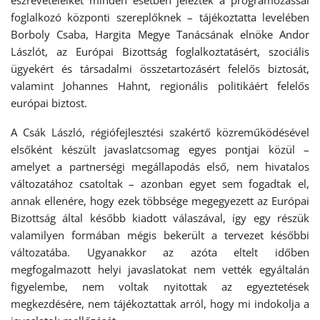
észrevételeiket minden esetben jelezték a programozással
foglalkozó központi szereplőknek – tájékoztatta levelében
Borboly Csaba, Hargita Megye Tanácsának elnöke Andor
Lászlót,
az
Európai Bizottság foglalkoztatásért, szociális
ügyekért és társadalmi összetartozásért felelős biztosát,
valamint Johannes Hahnt, regionális politikáért felelős
európai biztost.
A Csák László, régiófejlesztési szakértő közreműködésével
elsőként készült javaslatcsomag egyes pontjai közül –
amelyet a partnerségi megállapodás első, nem hivatalos
változatához csatoltak – azonban egyet sem fogadtak el,
annak ellenére, hogy ezek többsége megegyezett az Európai
Bizottság által később kiadott válaszával, így egy részük
valamilyen formában mégis bekerült a tervezet későbbi
változatába. Ugyanakkor az azóta eltelt időben
megfogalmazott helyi javaslatokat nem vették egyáltalán
figyelembe, nem voltak nyitottak az egyeztetések
megkezdésére, nem tájékoztattak arról, hogy mi indokolja a