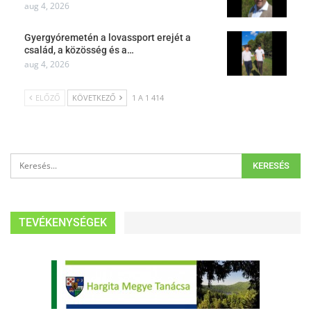
aug 4, 2026
Gyergyóremetén a lovassport erejét a
család, a közösség és a…
aug 4, 2026
ELŐZŐ
KÖVETKEZŐ
1 A 1 414
TEVÉKENYSÉGEK