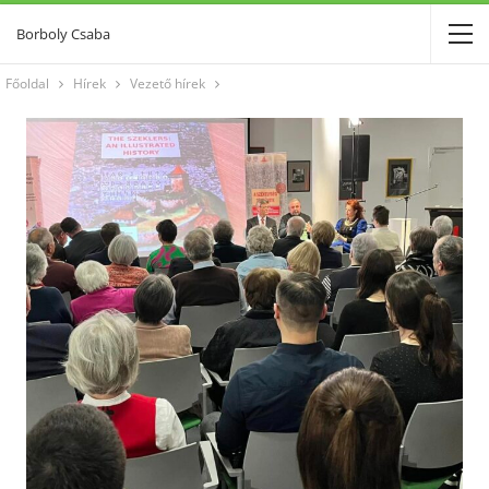
Borboly Csaba
Főoldal
Hírek
Vezető hírek