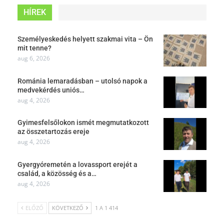
HÍREK
Személyeskedés helyett szakmai vita – Ön
mit tenne?
aug 6, 2026
Románia lemaradásban – utolsó napok a
medvekérdés uniós…
aug 4, 2026
Gyimesfelsőlokon ismét megmutatkozott
az összetartozás ereje
aug 4, 2026
Gyergyóremetén a lovassport erejét a
család, a közösség és a…
aug 4, 2026
ELŐZŐ
KÖVETKEZŐ
1 A 1 414