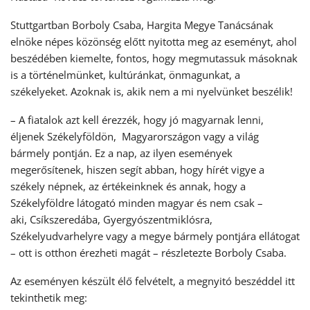
Stuttgartban Borboly Csaba, Hargita Megye Tanácsának
elnöke népes közönség előtt nyitotta meg az eseményt, ahol
beszédében kiemelte, fontos, hogy megmutassuk másoknak
is a történelmünket, kultúránkat, önmagunkat, a
székelyeket. Azoknak is, akik nem a mi nyelvünket beszélik!
– A fiatalok azt kell érezzék, hogy jó magyarnak lenni,
éljenek Székelyföldön, Magyarországon vagy a világ
bármely pontján. Ez a nap, az ilyen események
megerősítenek, hiszen segít abban, hogy hírét vigye a
székely népnek, az értékeinknek és annak, hogy a
Székelyföldre látogató minden magyar és nem csak –
aki, Csíkszeredába, Gyergyószentmiklósra,
Székelyudvarhelyre vagy a megye bármely pontjára ellátogat
– ott is otthon érezheti magát – részletezte Borboly Csaba.
Az eseményen készült élő felvételt, a megnyitó beszéddel itt
tekinthetik meg: