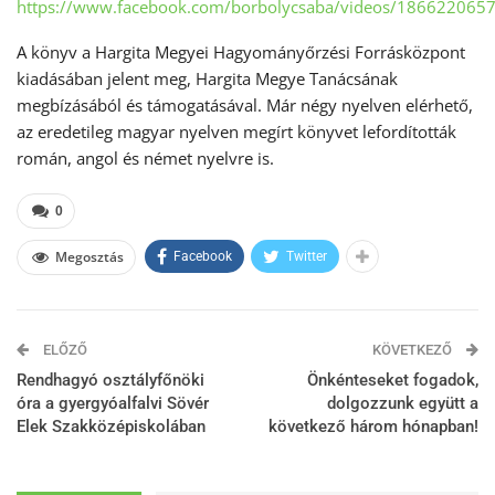
https://www.facebook.com/borbolycsaba/videos/186622065
A könyv a Hargita Megyei Hagyományőrzési Forrásközpont
kiadásában jelent meg, Hargita Megye Tanácsának
megbízásából és támogatásával. Már négy nyelven elérhető,
az eredetileg magyar nyelven megírt könyvet lefordították
román, angol és német nyelvre is.
0
Megosztás
Facebook
Twitter
ELŐZŐ
KÖVETKEZŐ
Rendhagyó osztályfőnöki
Önkénteseket fogadok,
óra a gyergyóalfalvi Sövér
dolgozzunk együtt a
Elek Szakközépiskolában
következő három hónapban!