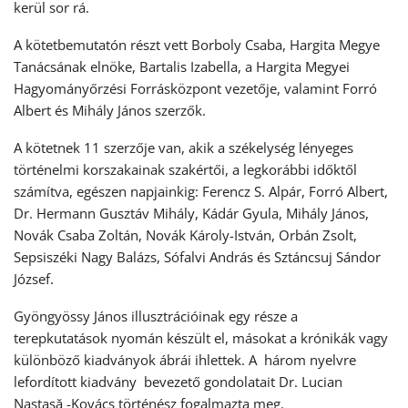
kerül sor rá.
A kötetbemutatón részt vett Borboly Csaba, Hargita Megye
Tanácsának elnöke, Bartalis Izabella, a Hargita Megyei
Hagyományőrzési Forrásközpont vezetője, valamint Forró
Albert és Mihály János szerzők.
A kötetnek 11 szerzője van, akik a székelység lényeges
történelmi korszakainak szakértői, a legkorábbi időktől
számítva, egészen napjainkig: Ferencz S. Alpár, Forró Albert,
Dr. Hermann Gusztáv Mihály, Kádár Gyula, Mihály János,
Novák Csaba Zoltán, Novák Károly-István, Orbán Zsolt,
Sepsiszéki Nagy Balázs, Sófalvi András és Sztáncsuj Sándor
József.
Gyöngyössy János illusztrációinak egy része a
terepkutatások nyomán készült el, másokat a krónikák vagy
különböző kiadványok ábrái ihlettek. A három nyelvre
lefordított kiadvány bevezető gondolatait Dr. Lucian
Nastasă -Kovács történész fogalmazta meg.