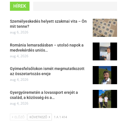
HÍREK
Személyeskedés helyett szakmai vita – Ön
mit tenne?
aug 6, 2026
Románia lemaradásban – utolsó napok a
medvekérdés uniós…
aug 4, 2026
Gyimesfelsőlokon ismét megmutatkozott
az összetartozás ereje
aug 4, 2026
Gyergyóremetén a lovassport erejét a
család, a közösség és a…
aug 4, 2026
ELŐZŐ
KÖVETKEZŐ
1 A 1 414