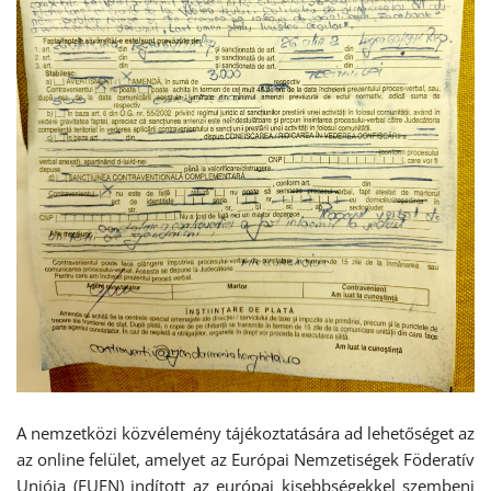
A nemzetközi közvélemény tájékoztatására ad lehetőséget az
az online felület, amelyet az Európai Nemzetiségek Föderatív
Uniója (FUEN) indított az európai kisebbségekkel szembeni