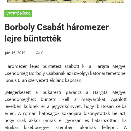
VEZETŐ HÍREK
Borboly Csabát háromezer
lejre büntették
jún 16, 2019
0
Háromezer lejes büntetést szabott ki a Hargita Megyei
Csendőrség Borboly Csabának az úzvölgyi katonai temetőnél
június 6-án szervezett élőlánc kapcsán.
„Megérkezett a bukaresti parancs a Hargita Megyei
Csendőrséghez: büntetni kell a magyarokat. Ajánlott
levélben küldték el a jegyzőkönyvet, hogy biztosan célba
érjen. A román hatóságok sokadjára bizonyították be azt,
hogy csak akkor járnak el gyorsan és határozottan, ha
etnikai kisebbséggel szemben akarnak fellépni. A