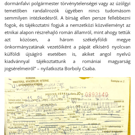
dormánfalvi polgármester törvénytelenségei vagy az úzölgyi
temetőben randalírozók ügyében nincs tudomásom
semmilyen intézkedésről. A bírság ellen persze fellebbezni
fogok, és tájékoztatni fogjuk a nemzetközi közvéleményt az
etnikai alapon részrehajló román államról, mint ahogy tettük
azt közösen, a három székelyföldi megye
önkormányzatának vezetőiként a pápát elkísérő nyolcvan
külföldi újságíró esetében is, akiket angol nyelvű
kiadvánnyal tájékoztattunk a romániai magyarság
jogsérelmeiről” – nyilatkozta Borboly Csaba.