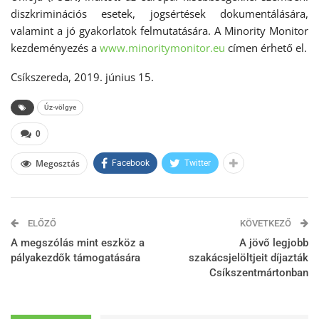
diszkriminációs esetek, jogsértések dokumentálására,
valamint a jó gyakorlatok felmutatására. A Minority Monitor
kezdeményezés a
www.minoritymonitor.eu
címen érhető el.
Csíkszereda, 2019. június 15.
Úz-völgye
0
Megosztás
Facebook
Twitter
ELŐZŐ
KÖVETKEZŐ
A megszólás mint eszköz a
A jövő legjobb
pályakezdők támogatására
szakácsjelöltjeit díjazták
Csíkszentmártonban