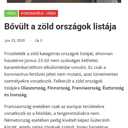
HÍREK
KORONAVÍRUS - HÍREK
Bővült a zöld országok listája
jún 23, 2020
0
Frissítették a zöld kategóriás országok listáját, ahonnan
hazatérve június 23-tól nem szükséges kéthetes
karanténba/otthoni elkülönítésbe vonulni. Ez csak a
koronavírus-fertőzés jeleit nem mutató, azaz tünetmentes
személyekre vonatkozik. Felkerült a zöld országok
listájára
Olaszország, Finnország, Franciaország, Észtország
és Írország
.
Franciaország esetében csak az európai területekre
vonatkozik ez a feloldás, a tengerentúliakra nem.
Németország esetében pedig kivételt képez Gütersloh
körzet, amely sárga zónának számít. Innen hazatérve