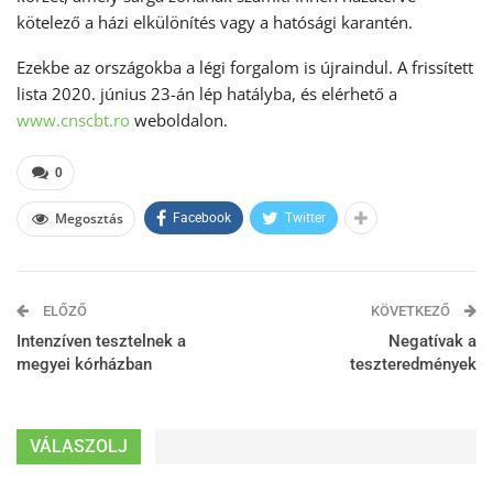
kötelező a házi elkülönítés vagy a hatósági karantén.
Ezekbe az országokba a légi forgalom is újraindul. A frissített
lista 2020. június 23-án lép hatályba, és elérhető a
www.cnscbt.ro
weboldalon.
0
Megosztás
Facebook
Twitter
ELŐZŐ
KÖVETKEZŐ
Intenzíven tesztelnek a
Negatívak a
megyei kórházban
teszteredmények
VÁLASZOLJ