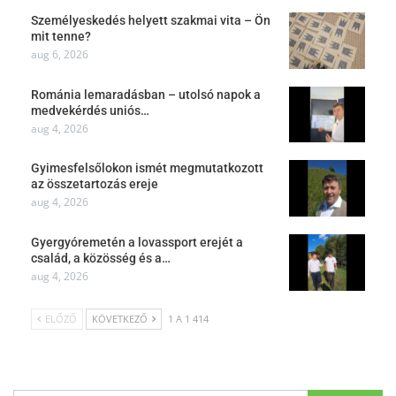
Személyeskedés helyett szakmai vita – Ön
mit tenne?
aug 6, 2026
Románia lemaradásban – utolsó napok a
medvekérdés uniós…
aug 4, 2026
Gyimesfelsőlokon ismét megmutatkozott
az összetartozás ereje
aug 4, 2026
Gyergyóremetén a lovassport erejét a
család, a közösség és a…
aug 4, 2026
ELŐZŐ
KÖVETKEZŐ
1 A 1 414