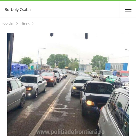
Borboly Csaba
Főoldal
Hírek