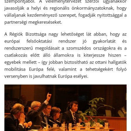
szempontjából. A véleménytervezet szerzői ugyanakkor
javasolják a helyi és regionális önkormányzatoknak, hogy
vállaljanak kezdeményező szerepet, fogadják nyitottsággal a
partnerségi megkereséseket.
A Régiók Bizottsága nagy lehetőséget lát abban, hogy az
európai felsőoktatási rendszer jó gyakorlatát és
rendszerszerű megoldásait a szomszédos országokra és a
csatlakozás előtt álló államokra is kiterjessze hiszen –
egyebek mellett – így jobban biztosítható az ottani hallgatók
mobilitása Európa felé, valamint a tehetségekért folyó
versenyben is javulhatnak Európa esélyei.