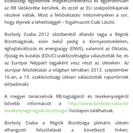
kisebbségi egyetemek megkerülhetetlenül és egyértelműen
az RB látókörébe kerültek, és ezzel az EU szakpolitikájának
részévé váltak. Most a felsőoktatási intézményeken a sor,
hogy éljenek a lehetőséggel – fogalmazott Csák László.
Borboly Csaba 2012 októberétől állandó tagja a Régiók
Bizottságának, ezen belül pedig a Környezetvédelem,
éghajlatváltozás és energiaügy (ENVE), valamint az Oktatás,
ifjúság és kutatás (EDUC) szakbizottságba választották be, és
az Európai Néppárt tagjaként vesz részt az üléseken.
Az
európai felsőoktatás a világban
témában 2013. szeptember
16-án, a 19. szakbizottsági ülésen választották raportőrnek
(előadónak).
A megyei tanácselnök RB-tagságáról és tevékenységéről
bővebb információt a
http://www.borbolycsaba.ro/
tevekenyseg/regiok-bizottsaga/
honlapon találhatnak.
Borboly Csaba a Régiók Bizottsága plenáris ülésén
elhangzott felszólalását a következő linken: