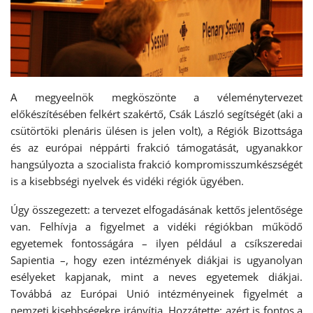
A megyeelnök megköszönte a véleménytervezet
előkészítésében felkért szakértő, Csák László segítségét (aki a
csütörtöki plenáris ülésen is jelen volt), a Régiók Bizottsága
és az európai néppárti frakció támogatását, ugyanakkor
hangsúlyozta a szocialista frakció kompromisszumkészségét
is a kisebbségi nyelvek és vidéki régiók ügyében.
Úgy összegezett: a tervezet elfogadásának kettős jelentősége
van. Felhívja a figyelmet a vidéki régiókban működő
egyetemek fontosságára – ilyen például a csíkszeredai
Sapientia –, hogy ezen intézmények diákjai is ugyanolyan
esélyeket kapjanak, mint a neves egyetemek diákjai.
Továbbá az Európai Unió intézményeinek figyelmét a
nemzeti kisebbségekre irányítja. Hozzátette: azért is fontos a