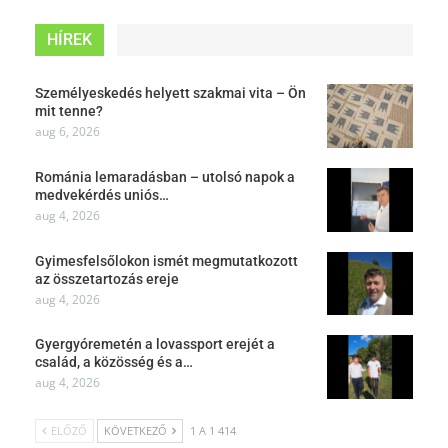
HÍREK
Személyeskedés helyett szakmai vita – Ön
mit tenne?
aug 6, 2026
Románia lemaradásban – utolsó napok a
medvekérdés uniós…
aug 4, 2026
Gyimesfelsőlokon ismét megmutatkozott
az összetartozás ereje
aug 4, 2026
Gyergyóremetén a lovassport erejét a
család, a közösség és a…
aug 4, 2026
ELŐZŐ
KÖVETKEZŐ
1 A 1 414