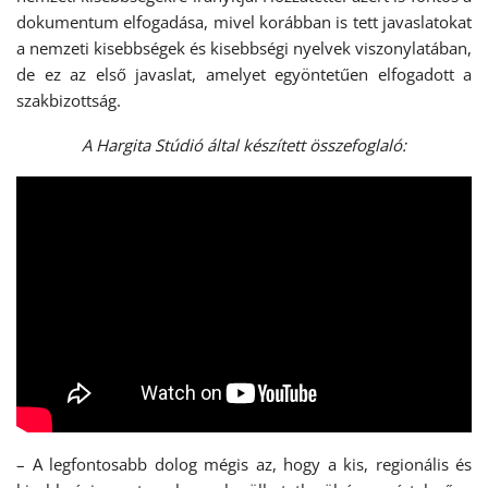
dokumentum elfogadása, mivel korábban is tett javaslatokat
a nemzeti kisebbségek és kisebbségi nyelvek viszonylatában,
de ez az első javaslat, amelyet egyöntetűen elfogadott a
szakbizottság.
A Hargita Stúdió által készített összefoglaló:
– A legfontosabb dolog mégis az, hogy a kis, regionális és