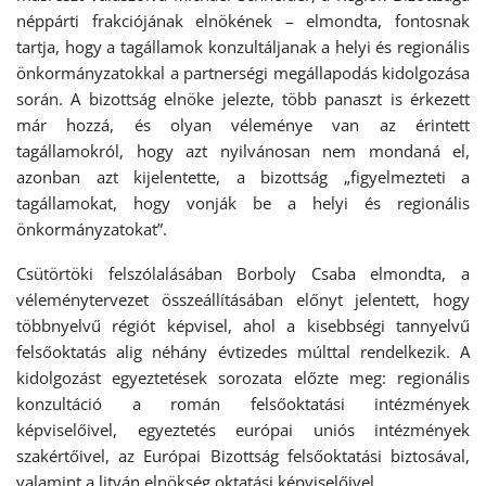
néppárti frakciójának elnökének – elmondta, fontosnak
tartja, hogy a tagállamok konzultáljanak a helyi és regionális
önkormányzatokkal a partnerségi megállapodás kidolgozása
során. A bizottság elnöke jelezte, több panaszt is érkezett
már hozzá, és olyan véleménye van az érintett
tagállamokról, hogy azt nyilvánosan nem mondaná el,
azonban azt kijelentette, a bizottság „figyelmezteti a
tagállamokat, hogy vonják be a helyi és regionális
önkormányzatokat”.
Csütörtöki felszólalásában Borboly Csaba elmondta, a
véleménytervezet összeállításában előnyt jelentett, hogy
többnyelvű régiót képvisel, ahol a kisebbségi tannyelvű
felsőoktatás alig néhány évtizedes múlttal rendelkezik. A
kidolgozást egyeztetések sorozata előzte meg: regionális
konzultáció a román felsőoktatási intézmények
képviselőivel, egyeztetés európai uniós intézmények
szakértőivel, az Európai Bizottság felsőoktatási biztosával,
valamint a litván elnökség oktatási képviselőivel.