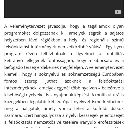
A véleménytervezet javasolja, hogy a tagállamok olyan
programokat dolgozzanak ki, amelyek segítik a sajátos
helyzetben lévő régiókban a helyi és regionális szintű
felsőoktatási intézmények nemzetközibbé válását. Egy ilyen
program révén felhívhatnák a figyelmet a mobilitás
kétirányú jellegének fontosságára, hogy a kibocsátó és a
befogadó térség érdekeinek megfeleljen. A véleménytervezet
kiemeli, hogy a soknyelvű és soknemzetiségű Európában
fontos szerep juthat azoknak a felsőoktatási
intézményeknek, amelyek egynél több nyelven – beleértve a
kisebbségi nyelveket is – nyújtanak képzést. A multikulturális
közegekben legalább két európai nyelvvel ismerkedhetnek
meg a hallgatók, amely vonzó lehet a külföldi diákok
számára. Ezért hangsúlyozza a nyelvi készségek jelentőségét
a felsőoktatás nemzetközivé tételére irányuló erőfeszítések