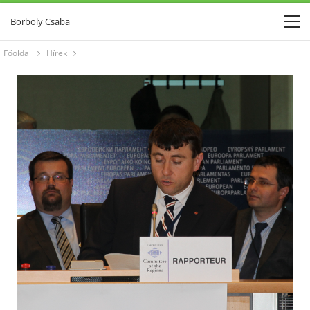
Borboly Csaba
Főoldal
Hírek