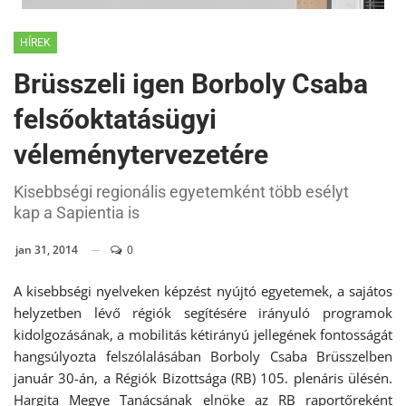
HÍREK
Brüsszeli igen Borboly Csaba
felsőoktatásügyi
véleménytervezetére
Kisebbségi regionális egyetemként több esélyt
kap a Sapientia is
jan 31, 2014
0
A kisebbségi nyelveken képzést nyújtó egyetemek, a sajátos
helyzetben lévő régiók segítésére irányuló programok
kidolgozásának, a mobilitás kétirányú jellegének fontosságát
hangsúlyozta felszólalásában Borboly Csaba Brüsszelben
január 30-án, a Régiók Bizottsága (RB) 105. plenáris ülésén.
Hargita Megye Tanácsának elnöke az RB raportőreként