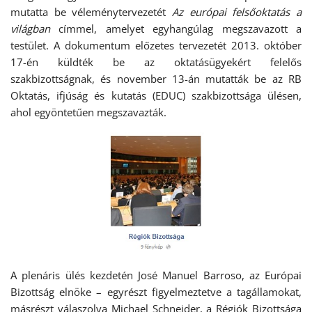
mutatta be véleménytervezetét
Az európai felsőoktatás a
világban
címmel, amelyet egyhangúlag megszavazott a
testület. A dokumentum előzetes tervezetét 2013. október
17-én küldték be az oktatásügyekért felelős
szakbizottságnak, és november 13-án mutatták be az RB
Oktatás, ifjúság és kutatás (EDUC) szakbizottsága ülésen,
ahol egyöntetűen megszavazták.
A plenáris ülés kezdetén José Manuel Barroso, az Európai
Bizottság elnöke – egyrészt figyelmeztetve a tagállamokat,
másrészt válaszolva Michael Schneider, a Régiók Bizottsága