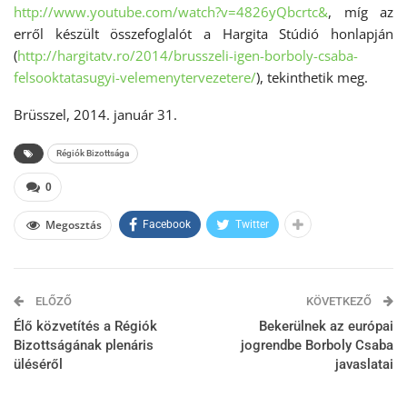
http://www.youtube.com/watch?
v=4826yQbcrtc&
, míg az
erről készült összefoglalót a Hargita Stúdió honlapján
(
http://hargitatv.ro/2014/
brusszeli-igen-borboly-csaba-
felsooktatasugyi-
velemenytervezetere/
), tekinthetik meg.
Brüsszel, 2014. január 31.
Régiók Bizottsága
0
Megosztás
Facebook
Twitter
ELŐZŐ
KÖVETKEZŐ
Élő közvetítés a Régiók
Bekerülnek az európai
Bizottságának plenáris
jogrendbe Borboly Csaba
üléséről
javaslatai