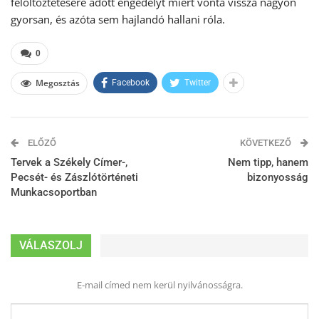
felöltöztetésére adott engedélyt miért vonta vissza nagyon
gyorsan, és azóta sem hajlandó hallani róla.
0
Megosztás
Facebook
Twitter
ELŐZŐ
KÖVETKEZŐ
Tervek a Székely Címer-,
Nem tipp, hanem
Pecsét- és Zászlótörténeti
bizonyosság
Munkacsoportban
VÁLASZOLJ
E-mail címed nem kerül nyilvánosságra.