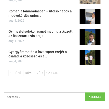
aug 6, 2026
Románia lemaradásban – utolsó napok a
medvekérdés uniós…
aug 4, 2026
Gyimesfelsőlokon ismét megmutatkozott
az összetartozás ereje
aug 4, 2026
Gyergyóremetén a lovassport erejét a
család, a közösség és a…
aug 4, 2026
ELŐZŐ
KÖVETKEZŐ
1 A 1 414