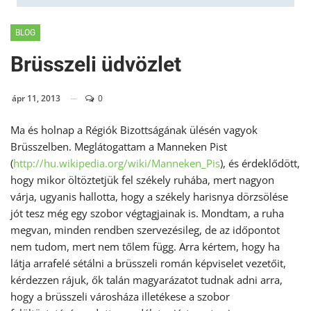
BLOG
Brüsszeli üdvözlet
ápr 11, 2013
0
Ma és holnap a Régiók Bizottságának ülésén vagyok
Brüsszelben. Meglátogattam a Manneken Pist
(
http://hu.wikipedia.org/wiki/
Manneken_Pis
), és érdeklődött,
hogy mikor öltöztetjük fel székely ruhába, mert nagyon
várja, ugyanis hallotta, hogy a székely harisnya dörzsölése
jót tesz még egy szobor végtagjainak is. Mondtam, a ruha
megvan, minden rendben szervezésileg, de az időpontot
nem tudom, mert nem tőlem függ. Arra kértem, hogy ha
látja arrafelé sétálni a brüsszeli román képviselet vezetőit,
kérdezzen rájuk, ők talán magyarázatot tudnak adni arra,
hogy a brüsszeli városháza illetékese a szobor