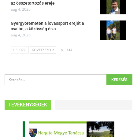
az összetartozás ereje
aug 4, 2026
Gyergyóremetén a lovassport erejét a
család, a közösség és a…
aug 4, 2026
ELŐZŐ
KÖVETKEZŐ
1 A 1 414
TEVÉKENYSÉGEK