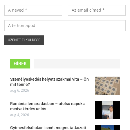
HÍREK
Személyeskedés helyett szakmai vita – Ön
mit tenne?
aug 6, 2026
Románia lemaradásban – utolsó napok a
medvekérdés uniós…
aug 4, 2026
Gyimesfelsőlokon ismét megmutatkozott