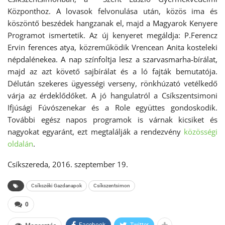
Központhoz. A lovasok felvonulása után, közös ima és
köszöntő beszédek hangzanak el, majd a Magyarok Kenyere
Programot ismertetik. Az új kenyeret megáldja: P.Ferencz
Ervin ferences atya, közreműködik Vrencean Anita kosteleki
népdalénekea. A nap színfoltja lesz a szarvasmarha-bírálat,
majd az azt követő sajbírálat és a ló fajták bemutatója.
Délután szekeres ügyességi verseny, rönkhúzató vetélkedő
várja az érdeklődőket. A jó hangulatról a Csíkszentsimoni
Ifjúsági Fúvószenekar és a Role együttes gondoskodik.
További egész napos programok is várnak kicsiket és
nagyokat egyaránt, ezt megtalálják a rendezvény
közösségi
oldalán
.
Csíkszereda, 2016. szeptember 19.
Csíkszéki Gazdanapok
Csíkszentsimon
0