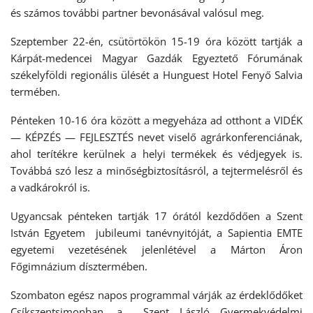
és számos további partner bevonásával valósul meg.
Szeptember 22-én, csütörtökön 15-19 óra között tartják a
Kárpát-medencei Magyar Gazdák Egyeztető Fórumának
székelyföldi regionális ülését a Hunguest Hotel Fenyő Salvia
termében.
Pénteken 10-16 óra között a megyeháza ad otthont a VIDÉK
— KÉPZÉS — FEJLESZTÉS nevet viselő agrárkonferenciának,
ahol terítékre kerülnek a helyi termékek és védjegyek is.
Továbbá szó lesz a minőségbiztosításról, a tejtermelésről és
a vadkárokról is.
Ugyancsak pénteken tartják 17 órától kezdődően a Szent
István Egyetem jubileumi tanévnyitóját, a Sapientia EMTE
egyetemi vezetésének jelenlétével a Márton Áron
Főgimnázium dísztermében.
Szombaton egész napos programmal várják az érdeklődőket
Csíkszentsimonban, a Szent László Gyermekvédelmi