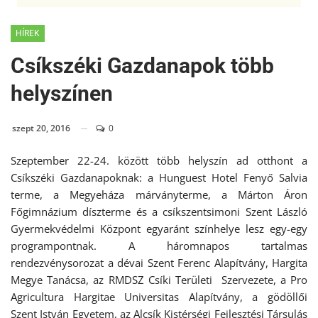
HÍREK
Csíkszéki Gazdanapok több
helyszínen
szept 20, 2016
0
Szeptember 22-24. között több helyszín ad otthont a
Csíkszéki Gazdanapoknak: a Hunguest Hotel Fenyő Salvia
terme, a Megyeháza márványterme, a Márton Áron
Főgimnázium díszterme és a csíkszentsimoni Szent László
Gyermekvédelmi Központ egyaránt színhelye lesz egy-egy
programpontnak. A háromnapos tartalmas
rendezvénysorozat a dévai Szent Ferenc Alapítvány, Hargita
Megye Tanácsa, az RMDSZ Csíki Területi Szervezete, a Pro
Agricultura Hargitae Universitas Alapítvány, a gödöllői
Szent István Egyetem, az Alcsík Kistérségi Fejlesztési Társulás