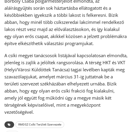
Borboly Csaba polgármesterjelölt elmondta, az
aláírásgyűjtés során sok háztartásba ellátogatott és a
későbbiekben igyekszik a többi lakost is felkeresni. Bízik
abban, hogy minél több csíkszeredai lakcímmel rendelkező
lakos részt vesz majd az előválasztásokon, és így kialakul
egy olyan erős csapat, akikkel közösen a jelzett problémákra
építve elkészíthetik választási programjukat.
A csíki megyei tanácsosok listájával kapcsolatosan elmondta,
jelenleg is zajlik a jelöltek rangsorolása. A térség HKT és VKT
(Helyi/Városi Küldöttek Tanácsa) tagjai levélben kapták meg
szavazólapjukat, amelyet március 31-ig juttatnak be a
területi szervezet székházában elhelyezett urnába. Bízik
abban, hogy egy olyan erős csíki frakció fog kialakulni,
amely jól együtt fog működni úgy a megye másik két
térségének képviselőivel, mint a megyeközpont
vezetőségével.
RMDSZ Csíki Területi Szervezete