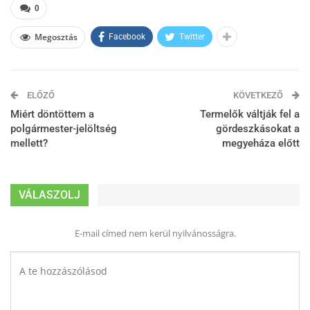
0
Megosztás
Facebook
Twitter
ELŐZŐ
KÖVETKEZŐ
Miért döntöttem a
Termelők váltják fel a
polgármester-jelöltség
gördeszkásokat a
mellett?
megyeháza előtt
VÁLASZOLJ
E-mail címed nem kerül nyilvánosságra.