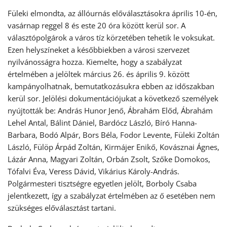
Füleki elmondta, az állóurnás előválasztásokra április 10-én,
vasárnap reggel 8 és este 20 óra között kerül sor. A
választópolgárok a város tíz körzetében tehetik le voksukat.
Ezen helyszíneket a későbbiekben a városi szervezet
nyilvánosságra hozza. Kiemelte, hogy a szabályzat
értelmében a jelöltek március 26. és április 9. között
kampányolhatnak, bemutatkozásukra ebben az időszakban
kerül sor. Jelölési dokumentációjukat a következő személyek
nyújtották be: András Hunor Jenő, Ábrahám Előd, Ábrahám
Lehel Antal, Bálint Dániel, Bardócz László, Bíró Hanna-
Barbara, Bodó Alpár, Bors Béla, Fodor Levente, Füleki Zoltán
László, Fülöp Árpád Zoltán, Kirmájer Enikő, Kovásznai Ágnes,
Lázár Anna, Magyari Zoltán, Orbán Zsolt, Szőke Domokos,
Tófalvi Éva, Veress Dávid, Vikárius Károly-András.
Polgármesteri tisztségre egyetlen jelölt, Borboly Csaba
jelentkezett, így a szabályzat értelmében az ő esetében nem
szükséges előválasztást tartani.