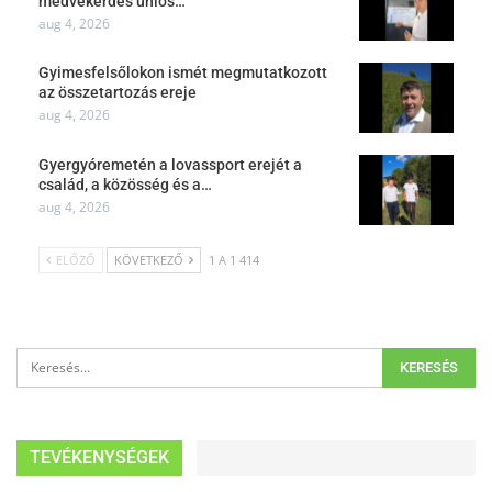
medvekérdés uniós…
aug 4, 2026
Gyimesfelsőlokon ismét megmutatkozott
az összetartozás ereje
aug 4, 2026
Gyergyóremetén a lovassport erejét a
család, a közösség és a…
aug 4, 2026
ELŐZŐ
KÖVETKEZŐ
1 A 1 414
TEVÉKENYSÉGEK