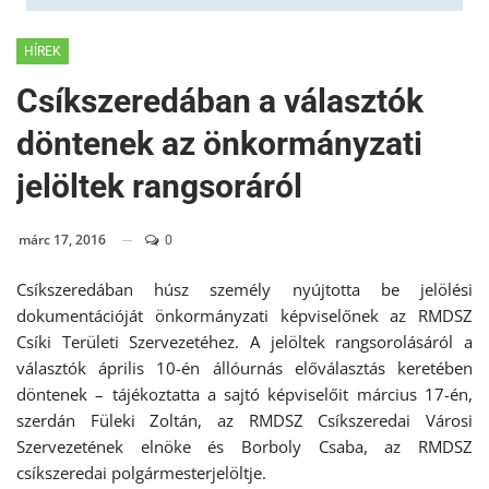
HÍREK
Csíkszeredában a választók
döntenek az önkormányzati
jelöltek rangsoráról
márc 17, 2016
0
Csíkszeredában húsz személy nyújtotta be jelölési
dokumentációját önkormányzati képviselőnek az RMDSZ
Csíki Területi Szervezetéhez. A jelöltek rangsorolásáról a
választók április 10-én állóurnás előválasztás keretében
döntenek – tájékoztatta a sajtó képviselőit március 17-én,
szerdán Füleki Zoltán, az RMDSZ Csíkszeredai Városi
Szervezetének elnöke és Borboly Csaba, az RMDSZ
csíkszeredai polgármesterjelöltje.