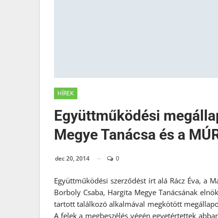
HÍREK
Együttműködési megállap
Megye Tanácsa és a MÚR
dec 20, 2014
0
Együttműködési szerződést írt alá Rácz Éva, a 
Borboly Csaba, Hargita Megye Tanácsának elnö
tartott találkozó alkalmával megkötött megállap
A felek a megbeszélés végén egyetértettek abb