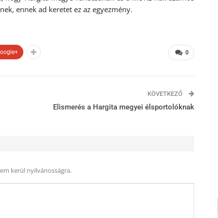
ek, ennek ad keretet ez az egyezmény.
oogle+
0
KÖVETKEZŐ
Elismerés a Hargita megyei élsportolóknak
nem kerül nyilvánosságra.