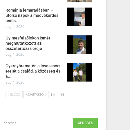
Románia lemaradásban –
utolsó napok a medvekérdés
uniós…
aug 4, 2026
Gyimesfelsőlokon ismét
megmutatkozott az
összetartozás ereje
aug 4, 2026
Gyergyóremetén a lovassport
erejét a család, a közösség és
a…
aug 4, 2026
ELŐZŐ
KÖVETKEZŐ
1 A 1 414