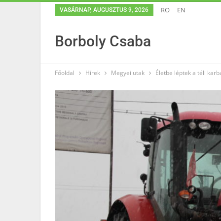
RO
EN
VASÁRNAP, AUGUSZTUS 9, 2026
Borboly Csaba
Főoldal
Hírek
Megyei utak
Életbe léptek a téli ka