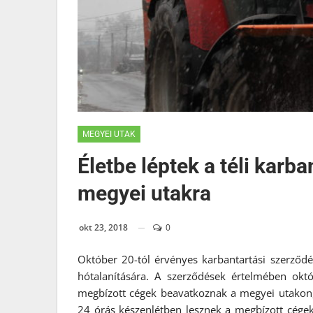
MEGYEI UTAK
Életbe léptek a téli karb
megyei utakra
okt 23, 2018
0
Október 20-tól érvényes karbantartási szerződ
hótalanítására. A szerződések értelmében okt
megbízott cégek beavatkoznak a megyei utakon
24 órás készenlétben lesznek a megbízott cégek 