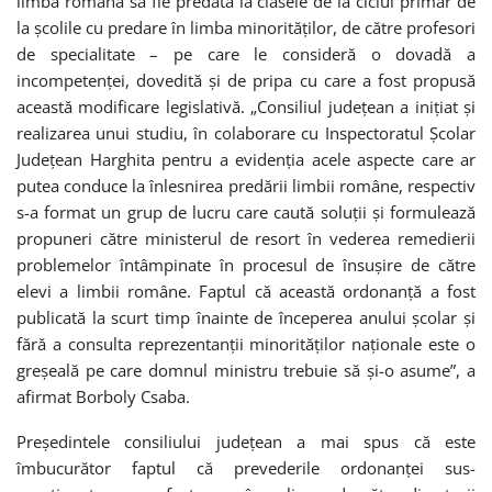
limba română să fie predată la clasele de la ciclul primar de
la școlile cu predare în limba minorităților, de către profesori
de specialitate – pe care le consideră o dovadă a
incompetenței, dovedită și de pripa cu care a fost propusă
această modificare legislativă. „Consiliul județean a inițiat și
realizarea unui studiu, în colaborare cu Inspectoratul Școlar
Județean Harghita pentru a evidenția acele aspecte care ar
putea conduce la înlesnirea predării limbii române, respectiv
s-a format un grup de lucru care caută soluții și formulează
propuneri către ministerul de resort în vederea remedierii
problemelor întâmpinate în procesul de însușire de către
elevi a limbii române. Faptul că această ordonanță a fost
publicată la scurt timp înainte de începerea anului școlar și
fără a consulta reprezentanții minorităților naționale este o
greșeală pe care domnul ministru trebuie să și-o asume”, a
afirmat Borboly Csaba.
Președintele consiliului județean a mai spus că este
îmbucurător faptul că prevederile ordonanței sus-