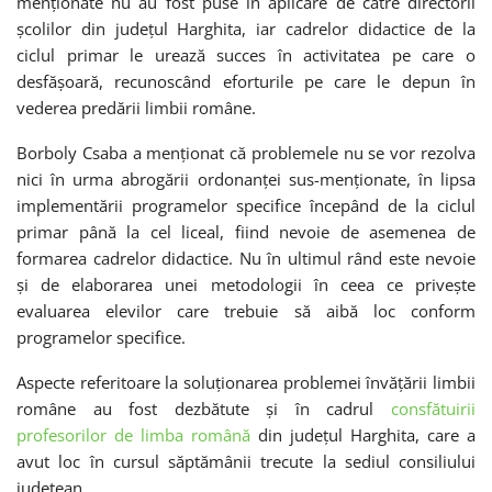
menționate nu au fost puse în aplicare de către directorii
școlilor din județul Harghita, iar cadrelor didactice de la
ciclul primar le urează succes în activitatea pe care o
desfășoară, recunoscând eforturile pe care le depun în
vederea predării limbii române.
Borboly Csaba a menționat că problemele nu se vor rezolva
nici în urma abrogării ordonanței sus-menționate, în lipsa
implementării programelor specifice începând de la ciclul
primar până la cel liceal, fiind nevoie de asemenea de
formarea cadrelor didactice. Nu în ultimul rând este nevoie
și de elaborarea unei metodologii în ceea ce privește
evaluarea elevilor care trebuie să aibă loc conform
programelor specifice.
Aspecte referitoare la soluționarea problemei învățării limbii
române au fost dezbătute și în cadrul
consfătuirii
profesorilor de limba română
din județul Harghita, care a
avut loc în cursul săptămânii trecute la sediul consiliului
județean.