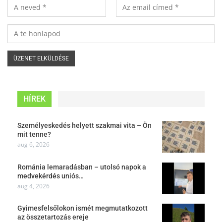
HÍREK
Személyeskedés helyett szakmai vita – Ön
mit tenne?
aug 6, 2026
Románia lemaradásban – utolsó napok a
medvekérdés uniós…
aug 4, 2026
Gyimesfelsőlokon ismét megmutatkozott
az összetartozás ereje