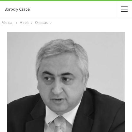
Borboly Csaba
Főoldal
Hírek
Oktatás