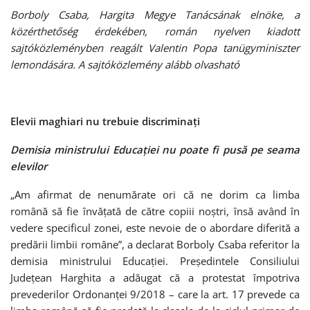
Borboly Csaba, Hargita Megye Tanácsának elnöke, a
közérthetőség érdekében, román nyelven kiadott
sajtóközleményben reagált Valentin Popa tanügyminiszter
lemondására. A sajtóközlemény alább olvasható
Elevii maghiari nu trebuie discriminați
Demisia ministrului Educației nu poate fi pusă pe seama
elevilor
„Am afirmat de nenumărate ori că ne dorim ca limba
română să fie învățată de către copiii noștri, însă având în
vedere specificul zonei, este nevoie de o abordare diferită a
predării limbii române”, a declarat Borboly Csaba referitor la
demisia ministrului Educației. Președintele Consiliului
Județean Harghita a adăugat că a protestat împotriva
prevederilor Ordonanței 9/2018 – care la art. 17 prevede ca