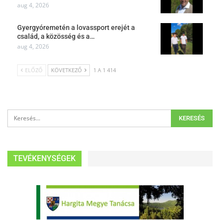
aug 4, 2026
Gyergyóremetén a lovassport erejét a
család, a közösség és a…
aug 4, 2026
ELŐZŐ
KÖVETKEZŐ
1 A 1 414
TEVÉKENYSÉGEK