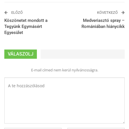
ELŐZŐ
KÖVETKEZŐ
Köszönetet mondott a
Medveriasztó spray –
Tegyünk Egymásért
Romániában hiánycikk
Egyesület
VÁLASZOLJ
E-mail címed nem kerül nyilvánosságra.