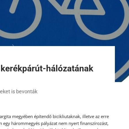
e kerékpárút-hálózatának
eket is bevonták
Hargita megyében építendő bicikliutaknak, illetve az erre
an egy hárommegyés pályázat nem nyert finanszírozást,