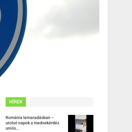
HÍREK
Románia lemaradásban –
utolsó napok a medvekérdés
uniós…