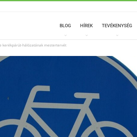
BLOG
HÍREK
TEVÉKENYSÉG
ye kerékpárút-hálózatának mestertervét