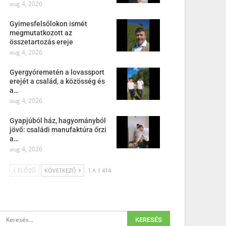
aug 4, 2026
Gyimesfelsőlokon ismét
megmutatkozott az
összetartozás ereje
aug 4, 2026
Gyergyóremetén a lovassport
erejét a család, a közösség és
a…
aug 4, 2026
Gyapjúból ház, hagyományból
jövő: családi manufaktúra őrzi
a…
aug 4, 2026
ELŐZŐ
KÖVETKEZŐ
1 A 1 414