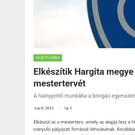
VEZETŐ HÍREK
Elkészítik Hargita megy
mestertervét
A hiánypótló munkába a bringás egyesület
máj 8, 2023
0
Elkészül az a mesterterv, amely az alapja lesz a 
irányuló pályázati források lehívásának. Korább