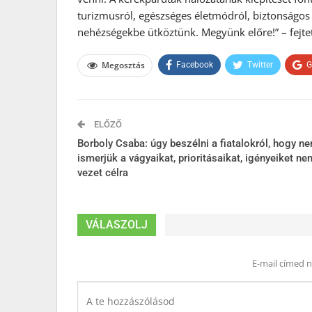
turizmusról, egészséges életmódról, biztonságos
nehézségekbe ütköztünk. Megyünk előre!” – fejte
Megosztás
Facebook
Twitter
G
ELŐZŐ
Borboly Csaba: úgy beszélni a fiatalokról, hogy n
ismerjük a vágyaikat, prioritásaikat, igényeiket ne
vezet célra
VÁLASZOLJ
E-mail címed 