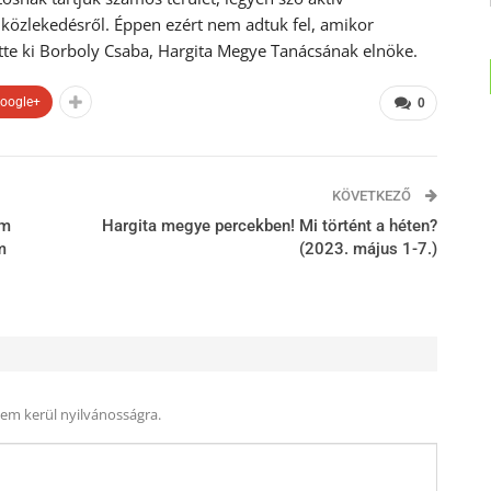
 közlekedésről. Éppen ezért nem adtuk fel, amikor
tte ki Borboly Csaba, Hargita Megye Tanácsának elnöke.
oogle+
0
KÖVETKEZŐ
em
Hargita megye percekben! Mi történt a héten?
m
(2023. május 1-7.)
nem kerül nyilvánosságra.