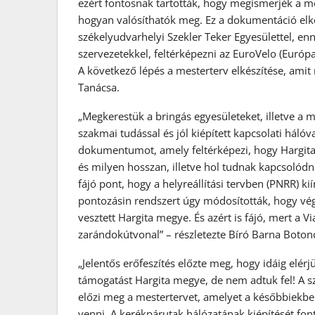
ezért fontosnak tartották, hogy megismerjék a meg
hogyan valósíthatók meg. Ez a dokumentáció elké
székelyudvarhelyi Szekler Teker Egyesülettel, enn
szervezetekkel, feltérképezni az EuroVelo (Európa
A következő lépés a mesterterv elkészítése, ami
Tanácsa.
„Megkerestük a bringás egyesületeket, illetve a 
szakmai tudással és jól kiépített kapcsolati háló
dokumentumot, amely feltérképezi, hogy Hargita m
és milyen hosszan, illetve hol tudnak kapcsolód
fájó pont, hogy a helyreállítási tervben (PNRR) k
pontozásin rendszert úgy módosították, hogy végü
vesztett Hargita megye. És azért is fájó, mert a V
zarándokútvonal” – részletezte Bíró Barna Boton
„Jelentős erőfeszítés előzte meg, hogy idáig elé
támogatást Hargita megye, de nem adtuk fel! A s
előzi meg a mestertervet, amelyet a későbbiekben
venni. A kerékpárutak hálózatának kiépítését font