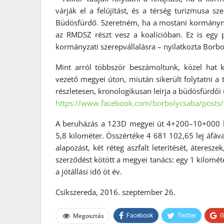
várják el a felújítást, és a térség turizmusa 
Büdösfürdő. Szeretném, ha a mostani kormánynak
az RMDSZ részt vesz a koalícióban. Ez is egy 
kormányzati szerepvállalásra – nyilatkozta Borb
Mint arról többször beszámoltunk, közel hat k
vezető megyei úton, miután sikerült folytatni a 
részletesen, kronologikusan leírja a büdösfürdői 
https://www.facebook.com/borbolycsaba/post
A beruházás a 123D megyei út 4+200–10+000 km ú
5,8 kilométer. Összértéke 4 681 102,65 lej áfával
alapozást, két réteg aszfalt leterítését, áteresz
szerződést kötött a megyei tanács: egy 1 kilomét
a jótállási idő öt év.
Csíkszereda, 2016. szeptember 26.
Megosztás
Facebook
Twitter
G