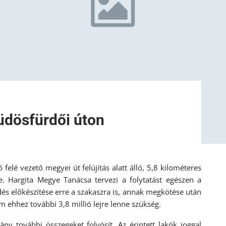
büdösfürdői úton
felé vezető megyei út felújítás alatt álló, 5,8 kilométeres
e. Hargita Megye Tanácsa tervezi a folytatást egészen a
és előkészítése erre a szakaszra is, annak megkötése után
ám ehhez további 3,8 millió lejre lenne szükség.
ány további összegeket folyósít. Az érintett lakók joggal