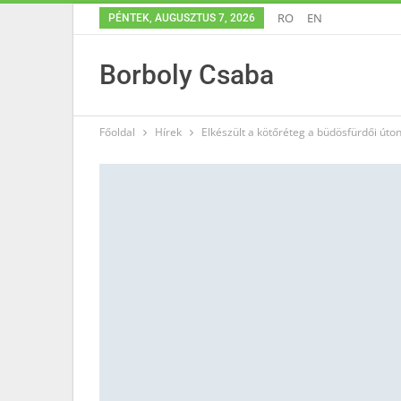
RO
EN
PÉNTEK, AUGUSZTUS 7, 2026
Borboly Csaba
Főoldal
Hírek
Elkészült a kötőréteg a büdösfürdői úto