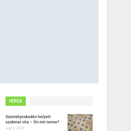
HÍREK
Személyeskedés helyett
szakmai vita – Ön mit tenne?
aug 6, 2026