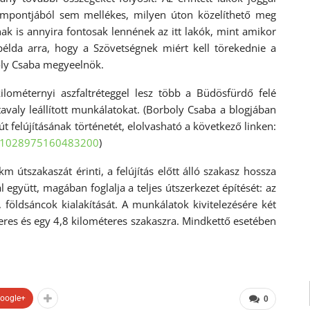
szempontjából sem mellékes, milyen úton közelíthető meg
 is annyira fontosak lennének az itt lakók, mint amikor
példa arra, hogy a Szövetségnek miért kell törekednie a
oly Csaba megyeelnök.
ilométernyi aszfaltréteggel lesz több a Büdösfürdő felé
tavaly leállított munkálatokat. (Borboly Csaba a blogjában
út felújításának történetét, elolvasható a következő linken:
s/1028975160483200
)
tszakaszát érinti, a felújítás előtt álló szakasz hossza
 együtt, magában foglalja a teljes útszerkezet építését: az
ek, földsáncok kialakítását. A munkálatok kivitelezésére két
eres és egy 4,8 kilométeres szakaszra. Mindkettő esetében
oogle+
0