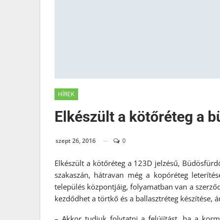
HÍREK
Elkészült a kötőréteg a 
szept 26, 2016
0
Elkészült a kötőréteg a 123D jelzésű, Büdösfürdő 
szakaszán, hátravan még a kopóréteg leterítés
település központjáig, folyamatban van a szerződ
kezdődhet a törtkő és a ballasztréteg készítése, 
– Akkor tudjuk folytatni a felújítást, ha a korm