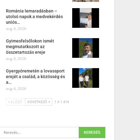
Románia lemaradásban –
utolsó napok a medvekérdés
uniós…
aug 4, 2026
Gyimesfelsőlokon ismét
megmutatkozott az
összetartozás ereje
aug 4, 2026
Gyergyóremetén a lovassport
erejét a család, a közösség és
a…
aug 4, 2026
ELŐZŐ
KÖVETKEZŐ
1 A 1 414