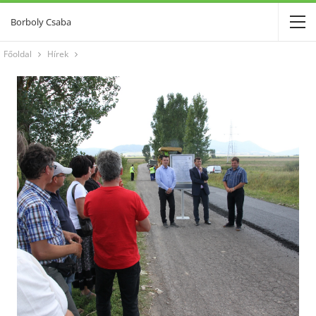
Borboly Csaba
Főoldal
Hírek