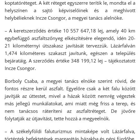
koptatóréteget. A két réteget egyszerre terítik le, mondta el a
helyszínen a sajtó képviselőinek és a meghívott
helybélieknek Incze Csongor, a megyei tanács alelnöke.
– A keretszerződés értéke 10 557 647,18 lej, amely 40 km
egybefüggő aszfaltszőnyeg elkészítésére elegendő, idén 20-
21 kilométernyi útszakasz javítását tervezzük. Lázárfalván
1,474 kilométeres szakaszt javítunk, egészen a település
bejáratáig. A szerződés értéke 348 199,12 lej – tájékoztatott
Incze Csongor.
Borboly Csaba, a megyei tanács elnöke szerint rövid, de
fontos részre kerül aszfalt. Egyelőre csak a két falu között
javítják az úttestet, mivel a házak között nemrég végeztek
más jellegű munkálatokat, ami miatt még friss a terep, és
nem tanácsos ráteríteni az aszfaltréteget. De jövőre
folytatják az útjavítást, tette hozzá a megyeelnök.
– A székelyföldi faluturizmus mintaképe volt Lázárfalva,
történtek befektetések margarétás házakba és népi fürdőbe.