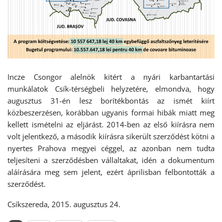
Incze Csongor alelnök kitért a nyári karbantartási
munkálatok Csík-térségbeli helyzetére, elmondva, hogy
augusztus 31-én lesz borítékbontás az ismét kiírt
közbeszerzésen, korábban ugyanis formai hibák miatt meg
kellett ismételni az eljárást. 2014-ben az első kiírásra nem
volt jelentkező, a második kiírásra sikerült szerződést kötni a
nyertes Prahova megyei céggel, az azonban nem tudta
teljesíteni a szerződésben vállaltakat, idén a dokumentum
aláírására meg sem jelent, ezért áprilisban felbontották a
szerződést.
Csíkszereda, 2015. augusztus 24.