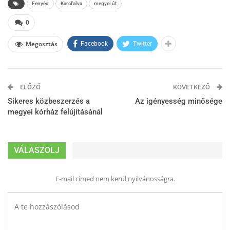
Fenyéd
Karcfalva
megyei út
0
Megosztás
Facebook
Twitter
ELŐZŐ
KÖVETKEZŐ
Sikeres közbeszerzés a
Az igényesség minősége
megyei kórház felújításánál
VÁLASZOLJ
E-mail címed nem kerül nyilvánosságra.