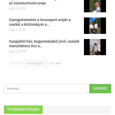
az összetartozás ereje
aug 4, 2026
Gyergyóremetén a lovassport erejét a
család, a közösség és a…
aug 4, 2026
Gyapjúból ház, hagyományból jövő: családi
manufaktúra őrzi a…
aug 4, 2026
ELŐZŐ
KÖVETKEZŐ
1 A 1 414
TEVÉKENYSÉGEK