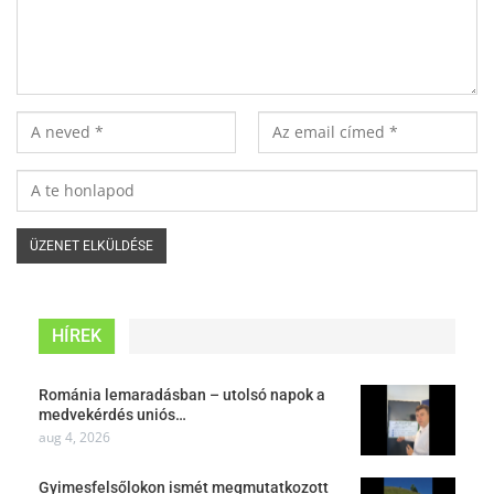
HÍREK
Románia lemaradásban – utolsó napok a
medvekérdés uniós…
aug 4, 2026
Gyimesfelsőlokon ismét megmutatkozott