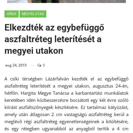
HÍREK
MEGYEI UTAK
Elkezdték az egybefüggő
aszfaltréteg leterítését a
megyei utakon
aug 24, 2015
0
A csíki térségben Lázárfalván kezdték el az egybefüggő
aszfaltréteg leterítését a megyei utakon, augusztus 24-én,
hétfőn. Hargita Megye Tanácsa a karbantartási munkálatok
keretében idén közbeszerzésre bocsátott egy két évre szóló
kiírást aszfaltszőnyegek készítésére. Ez tartalmaz kátyúzást,
amely után átlagosan 2 cm vastagságú aszfaltréteg kerül a
meglévő régi aszfaltréteg egyenetlenségeinek a kitöltésére,
és egy rétegben ugyanabból az anyagból terítik a 4 cm