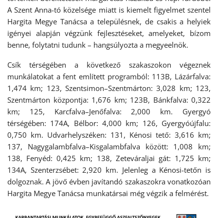
A Szent Anna-tó közelsége miatt is kiemelt figyelmet szentel
Hargita Megye Tanácsa a településnek, de csakis a helyiek
igényei alapján végzünk fejlesztéseket, amelyeket, bízom
benne, folytatni tudunk – hangsúlyozta a megyeelnök.
Csík térségében a következő szakaszokon végeznek
munkálatokat a fent említett programból: 113B, Lázárfalva:
1,474 km; 123, Szentsimon–Szentmárton: 3,028 km; 123,
Szentmárton központja: 1,676 km; 123B, Bánkfalva: 0,322
km; 125, Karcfalva–Jenőfalva: 2,000 km. Gyergyó
térségében: 174A, Bélbor: 4,000 km; 126, Gyergyóújfalu:
0,750 km. Udvarhelyszéken: 131, Kénosi tető: 3,616 km;
137, Nagygalambfalva–Kisgalambfalva között: 1,008 km;
138, Fenyéd: 0,425 km; 138, Zeteváraljai gát: 1,725 km;
134A, Szenterzsébet: 2,920 km. Jelenleg a Kénosi-tetőn is
dolgoznak. A jövő évben javítandó szakaszokra vonatkozóan
Hargita Megye Tanácsa munkatársai még végzik a felmérést.