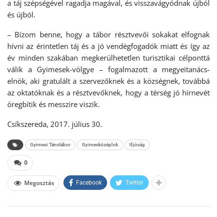
a táj szépségével ragadja magával, és visszavágyódnak újból
és újból.
– Bízom benne, hogy a tábor résztvevői sokakat elfognak
hívni az érintetlen táj és a jó vendégfogadók miatt és így az
év minden szakában megkerülhetetlen turisztikai célponttá
válik a Gyimesek-völgye – fogalmazott a megyeitanács-
elnök, aki gratulált a szervezőknek és a községnek, továbbá
az oktatóknak és a résztvevőknek, hogy a térség jó hírnevét
öregbítik és messzire viszik.
Csíkszereda, 2017. július 30.
Gyimesi Tánctábor
Gyimesközéplok
Ifjúság
0
Megosztás
Facebook
Twitter