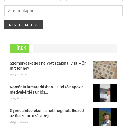
HÍREK
Személyeskedés helyett szakmai vita – Ön
mit tenne?
aug 6, 2026
Románia lemaradásban – utolsó napok a
medvekérdés uniós…
aug 4, 2026
Gyimesfelsőlokon ismét megmutatkozott
az összetartozás ereje
aug 4, 2026