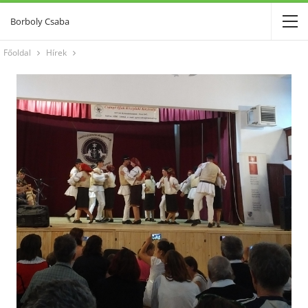
Borboly Csaba
Főoldal
Hírek