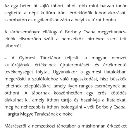
Az egy héten át zajló tábort, ahol több mint hatvan tanár
segítette a népi kultúra iránt érdeklődők kibontakozását,
szombaton este gálaműsor zárta a helyi kultúrotthonba.
A záróeseményre ellátogató Borboly Csaba megyeitanács-
elnök elismerően szólt a nemzetközi hírnévre szert tett
táborról.
– A Gyimesi Tánctábor teljesíti a magyar nemzet
kultúrájának, értékeinek újrateremtését, és értékmentő
tevékenységet folytat. Ugyanakkor a gyimesi fiatalokban
megerősíti a szülőföldhöz való ragaszkodást, hisz büszkék
lehetnek településükre, amely ilyen rangos eseménynek ad
otthont. A tábornak köszönhetően egy erős kötődés
alakulhat ki, amely itthon tartja és hazahívja a fiatalokat,
még ha nehezebb is itthon boldogulni – véli Borboly Csaba,
Hargita Megye Tanácsának elnöke.
Másrészről a nemzetközi tánctábor a máshonnan érkezőket