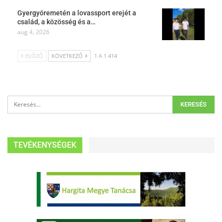
Gyergyóremetén a lovassport erejét a
család, a közösség és a…
aug 4, 2026
ELŐZŐ
KÖVETKEZŐ
1 A 1 414
TEVÉKENYSÉGEK