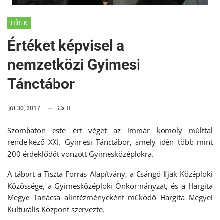
HÍREK
Értéket képvisel a
nemzetközi Gyimesi
Tánctábor
júl 30, 2017
0
Szombaton este ért véget az immár komoly múlttal
rendelkező XXI. Gyimesi Tánctábor, amely idén több mint
200 érdeklődőt vonzott Gyimesközéplokra.
A tábort a Tiszta Forrás Alapítvány, a Csángó Ifjak Középloki
Közössége, a Gyimesközéploki Önkormányzat, és a Hargita
Megye Tanácsa alintézményeként működő Hargita Megyei
Kulturális Központ szervezte.