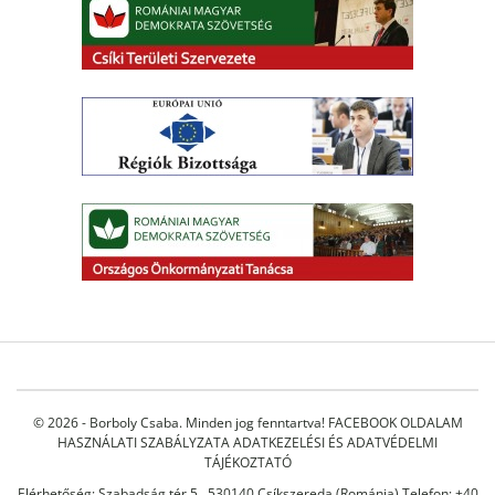
© 2026 - Borboly Csaba. Minden jog fenntartva!
FACEBOOK OLDALAM
HASZNÁLATI SZABÁLYZATA
ADATKEZELÉSI ÉS ADATVÉDELMI
TÁJÉKOZTATÓ
Elérhetőség: Szabadság tér 5., 530140 Csíkszereda (Románia) Telefon: +40